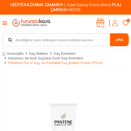
HEDİYE KAZANMA ZAMANI !!!
2 Adet Güneş Ürünü Alana
PLAJ
ÇANTASI
HEDİYE
0
0
ARA
Anasayfa
Saç Bakımı
Saç Kremleri
Hacimsiz Ve İnce Saçlara Özel Saç Kremleri
Pantene Pro-V Güç ve Parlaklık Saç Bakım Kremi 275 ml