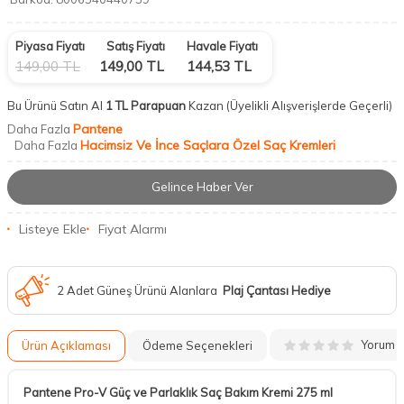
Piyasa Fiyatı
Satış Fiyatı
Havale Fiyatı
149,00
TL
149,00
TL
144,53
TL
Bu Ürünü Satın Al
1 TL Parapuan
Kazan
(Üyelikli Alışverişlerde Geçerli)
Pantene
Daha Fazla
Hacimsiz Ve İnce Saçlara Özel Saç Kremleri
Daha Fazla
Gelince Haber Ver
Listeye Ekle
Fiyat Alarmı
2 Adet Güneş Ürünü Alanlara
Plaj Çantası Hediye
Yorum
Ürün Açıklaması
Ödeme Seçenekleri
Pantene Pro-V Güç ve Parlaklık Saç Bakım Kremi 275 ml