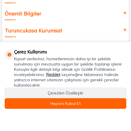
Önemli Bilgiler
Turuncukasa Kurumsal
Hızlı Erişim
Çerez Kullanımı
Kişisel verileriniz, hizmetlerimizin daha iyi bir şekilde
Uygulamalarımız
sunulması için mevzuata uygun bir şekilde toplanıp işlenir.
Konuyla ilgili detaylı bilgi almak için Gizlilik Politikamızı
inceleyebilirsiniz.
Reddet
seçeneğine tıklamanız halinde
yalnızca internet sitemizin çalışması için gerekli çerezler
Adres & İletişim
kullanılacaktır.
Çerezleri Özelleştir
Hepsini Kabul Et
T
-Soft
E-Ticaret
Sistemleriyle Hazırlanmıştır.