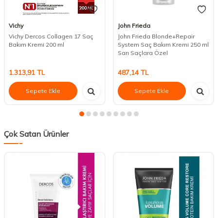
Vichy
John Frieda
Vichy Dercos Collagen 17 Saç
John Frieda Blonde+Repair
Bakım Kremi 200 ml
System Saç Bakım Kremi 250 ml
Sarı Saçlara Özel
1.313,91
TL
487,14
TL
Sepete Ekle
Sepete Ekle
Çok Satan Ürünler