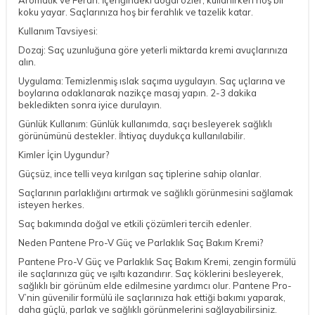
koku yayar. Saçlarınıza hoş bir ferahlık ve tazelik katar.
Kullanım Tavsiyesi:
Dozaj: Saç uzunluğuna göre yeterli miktarda kremi avuçlarınıza
alın.
Uygulama: Temizlenmiş ıslak saçıma uygulayın. Saç uçlarına ve
boylarına odaklanarak nazikçe masaj yapın. 2-3 dakika
bekledikten sonra iyice durulayın.
Günlük Kullanım: Günlük kullanımda, saçı besleyerek sağlıklı
görünümünü destekler. İhtiyaç duydukça kullanılabilir.
Kimler İçin Uygundur?
Güçsüz, ince telli veya kırılgan saç tiplerine sahip olanlar.
Saçlarının parlaklığını artırmak ve sağlıklı görünmesini sağlamak
isteyen herkes.
Saç bakımında doğal ve etkili çözümleri tercih edenler.
Neden Pantene Pro-V Güç ve Parlaklık Saç Bakım Kremi?
Pantene Pro-V Güç ve Parlaklık Saç Bakım Kremi, zengin formülü
ile saçlarınıza güç ve ışıltı kazandırır. Saç köklerini besleyerek,
sağlıklı bir görünüm elde edilmesine yardımcı olur. Pantene Pro-
V’nin güvenilir formülü ile saçlarınıza hak ettiği bakımı yaparak,
daha güçlü, parlak ve sağlıklı görünmelerini sağlayabilirsiniz.