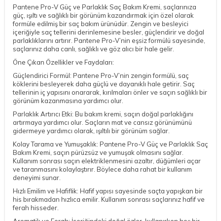
Pantene Pro-V Güç ve Parlaklık Saç Bakım Kremi, saçlarınıza
güç, ışıltı ve sağlıklı bir görünüm kazandırmak için özel olarak
formüle edilmiş bir saç bakım ürünüdür. Zengin ve besleyici
içeriğiyle saç tellerini derinlemesine besler, güçlendirir ve doğal
parlaklıklarını artırır. Pantene Pro-V’nin eşsiz formülü sayesinde,
saçlarınız daha canlı, sağlıklı ve göz alıcı bir hale gelir.
Öne Çıkan Özellikler ve Faydaları:
Güçlendirici Formül: Pantene Pro-V’nin zengin formülü, saç
köklerini besleyerek daha güçlü ve dayanıklı hale getirir. Saç
tellerinin iç yapısını onararak, kırılmaları önler ve saçın sağlıklı bir
görünüm kazanmasına yardımcı olur.
Parlaklık Artırıcı Etki: Bu bakım kremi, saçın doğal parlaklığını
artırmaya yardımcı olur. Saçların mat ve cansız görünümünü
gidermeye yardımcı olarak, ışıltılı bir görünüm sağlar.
Kolay Tarama ve Yumuşaklık: Pantene Pro-V Güç ve Parlaklık Saç
Bakım Kremi, saçın pürüzsüz ve yumuşak olmasını sağlar.
Kullanım sonrası saçın elektriklenmesini azaltır, düğümleri açar
ve taranmasını kolaylaştırır. Böylece daha rahat bir kullanım
deneyimi sunar.
Hızlı Emilim ve Hafiflik: Hafif yapısı sayesinde saçta yapışkan bir
his bırakmadan hızlıca emilir. Kullanım sonrası saçlarınız hafif ve
ferah hisseder.
Aromatik ve Ferah: İçeriğindeki doğal özler, kullanırken hoş bir