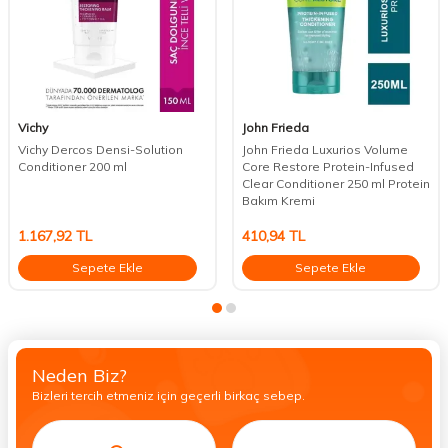
Vichy
John Frieda
Vichy Dercos Densi-Solution
John Frieda Luxurios Volume
Conditioner 200 ml
Core Restore Protein-Infused
Clear Conditioner 250 ml Protein
Bakım Kremi
1.167,92
TL
410,94
TL
Sepete Ekle
Sepete Ekle
Neden Biz?
Bizleri tercih etmeniz için geçerli birkaç sebep.