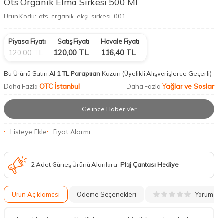
Ots Organik Elma Sirkesi 500 Ml
Ürün Kodu:
ots-organik-ekşi-sirkesi-001
Piyasa Fiyatı
Satış Fiyatı
Havale Fiyatı
120,00
TL
120,00
TL
116,40
TL
Bu Ürünü Satın Al
1 TL Parapuan
Kazan
(Üyelikli Alışverişlerde Geçerli)
OTC İstanbul
Yağlar ve Soslar
Daha Fazla
Daha Fazla
Gelince Haber Ver
Listeye Ekle
Fiyat Alarmı
2 Adet Güneş Ürünü Alanlara
Plaj Çantası Hediye
Yorum
Ürün Açıklaması
Ödeme Seçenekleri