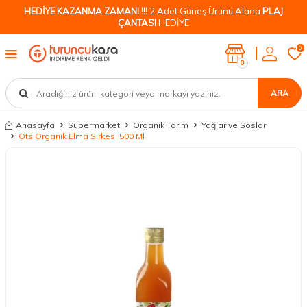
HEDİYE KAZANMA ZAMANI !!!
2 Adet Güneş Ürünü Alana
PLAJ
ÇANTASI
HEDİYE
0
0
ARA
Anasayfa
Süpermarket
Organik Tarım
Yağlar ve Soslar
Ots Organik Elma Sirkesi 500 Ml