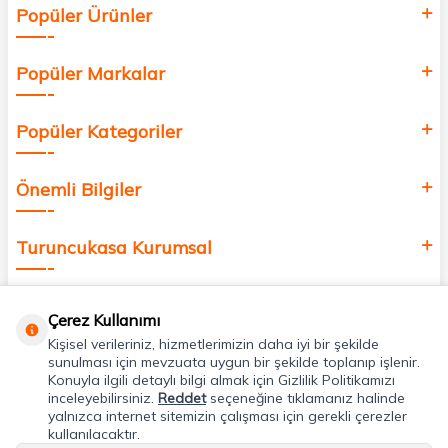
Popüler Ürünler
değer katmak için bize katılın!
Popüler Markalar
Popüler Kategoriler
Önemli Bilgiler
Turuncukasa Kurumsal
Hızlı Erişim
Çerez Kullanımı
Kişisel verileriniz, hizmetlerimizin daha iyi bir şekilde
Uygulamalarımız
sunulması için mevzuata uygun bir şekilde toplanıp işlenir.
Konuyla ilgili detaylı bilgi almak için Gizlilik Politikamızı
inceleyebilirsiniz.
Reddet
seçeneğine tıklamanız halinde
yalnızca internet sitemizin çalışması için gerekli çerezler
Adres & İletişim
kullanılacaktır.