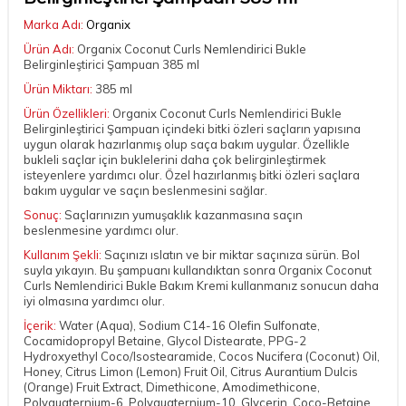
Marka Adı:
Organix
Ürün Adı:
Organix Coconut Curls Nemlendirici Bukle
Belirginleştirici Şampuan 385 ml
Ürün Miktarı:
385 ml
Ürün Özellikleri:
Organix Coconut Curls Nemlendirici Bukle
Belirginleştirici Şampuan içindeki bitki özleri saçların yapısına
uygun olarak hazırlanmış olup saça bakım uygular. Özellikle
bukleli saçlar için buklelerini daha çok belirginleştirmek
isteyenlere yardımcı olur. Özel hazırlanmış bitki özleri saçlara
bakım uygular ve saçın beslenmesini sağlar.
Sonuç:
Saçlarınızın yumuşaklık kazanmasına saçın
beslenmesine yardımcı olur.
Kullanım Şekli:
Saçınızı ıslatın ve bir miktar saçınıza sürün. Bol
suyla yıkayın. Bu şampuanı kullandıktan sonra Organix Coconut
Curls Nemlendirici Bukle Bakım Kremi kullanmanız sonucun daha
iyi olmasına yardımcı olur.
İçerik:
Water (Aqua), Sodium C14-16 Olefin Sulfonate,
Cocamidopropyl Betaine, Glycol Distearate, PPG-2
Hydroxyethyl Coco/Isostearamide, Cocos Nucifera (Coconut) Oil,
Honey, Citrus Limon (Lemon) Fruit Oil, Citrus Aurantium Dulcis
(Orange) Fruit Extract, Dimethicone, Amodimethicone,
Polyquaternium-6, Polyquaternium-10, Glycerin, Coco-Betaine,