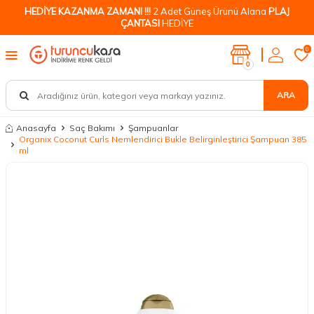
HEDİYE KAZANMA ZAMANI !!!
2 Adet Güneş Ürünü Alana
PLAJ
ÇANTASI
HEDİYE
0
0
ARA
Anasayfa
Saç Bakımı
Şampuanlar
Organix Coconut Curls Nemlendirici Bukle Belirginleştirici Şampuan 385
ml