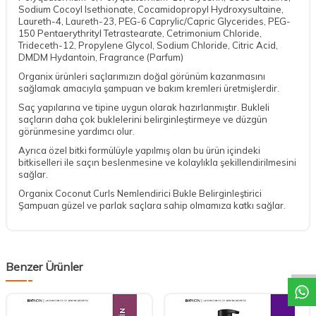
Sodium Cocoyl Isethionate, Cocamidopropyl Hydroxysultaine,
Laureth-4, Laureth-23, PEG-6 Caprylic/Capric Glycerides, PEG-
150 Pentaerythrityl Tetrastearate, Cetrimonium Chloride,
Trideceth-12, Propylene Glycol, Sodium Chloride, Citric Acid,
DMDM Hydantoin, Fragrance (Parfum)
Organix ürünleri saçlarımızın doğal görünüm kazanmasını
sağlamak amacıyla şampuan ve bakım kremleri üretmişlerdir.
Saç yapılarına ve tipine uygun olarak hazırlanmıştır. Bukleli
saçların daha çok buklelerini belirginleştirmeye ve düzgün
görünmesine yardımcı olur.
Ayrıca özel bitki formülüyle yapılmış olan bu ürün içindeki
bitkiselleri ile saçın beslenmesine ve kolaylıkla şekillendirilmesini
sağlar.
Organix Coconut Curls Nemlendirici Bukle Belirginleştirici
Şampuan güzel ve parlak saçlara sahip olmamıza katkı sağlar.
DESTEK
Benzer Ürünler