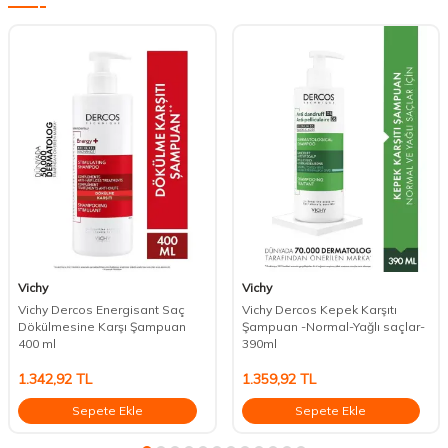
Vichy
Vichy
Vichy Dercos Energisant Saç
Vichy Dercos Kepek Karşıtı
Dökülmesine Karşı Şampuan
Şampuan -Normal-Yağlı saçlar-
400 ml
390ml
1.342,92
TL
1.359,92
TL
Sepete Ekle
Sepete Ekle