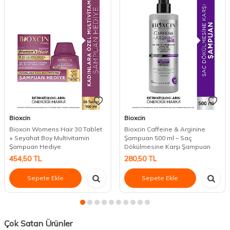
Bioxcin
Bioxcin
Bioxcin Womens Hair 30 Tablet
Bioxcin Caffeine & Arginine
+ Seyahat Boy Multivitamin
Şampuan 500 ml – Saç
Şampuan Hediye
Dökülmesine Karşı Şampuan
454,50
TL
280,50
TL
Sepete Ekle
Sepete Ekle
Çok Satan Ürünler