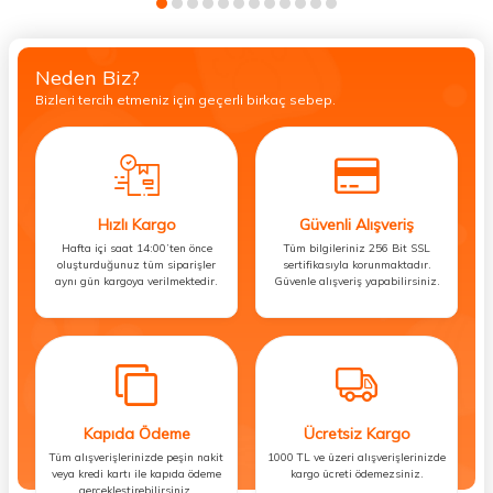
Neden Biz?
Bizleri tercih etmeniz için geçerli birkaç sebep.
Hızlı Kargo
Güvenli Alışveriş
Hafta içi saat 14:00’ten önce
Tüm bilgileriniz 256 Bit SSL
oluşturduğunuz tüm siparişler
sertifikasıyla korunmaktadır.
aynı gün kargoya verilmektedir.
Güvenle alışveriş yapabilirsiniz.
Kapıda Ödeme
Ücretsiz Kargo
Tüm alışverişlerinizde peşin nakit
1000 TL ve üzeri alışverişlerinizde
veya kredi kartı ile kapıda ödeme
kargo ücreti ödemezsiniz.
gerçekleştirebilirsiniz.