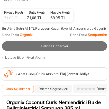
Piyasa Fiyatı
Satış Fiyatı
Havale Fiyatı
71,08
TL
71,08
TL
68,95
TL
Bu Ürünü Satın Al
1 TL Parapuan
Kazan
(Üyelikli Alışverişlerde Geçerli)
Organix
Şampuanlar
Daha Fazla
Daha Fazla
Gelince Haber Ver
Listeye Ekle
Fiyat Alarmı
2 Adet Güneş Ürünü Alanlara
Plaj Çantası Hediye
Yorum
Ürün Açıklaması
Ödeme Seçenekleri
Organix Coconut Curls Nemlendirici Bukle
Belirginleştirici Şampuan 385 ml