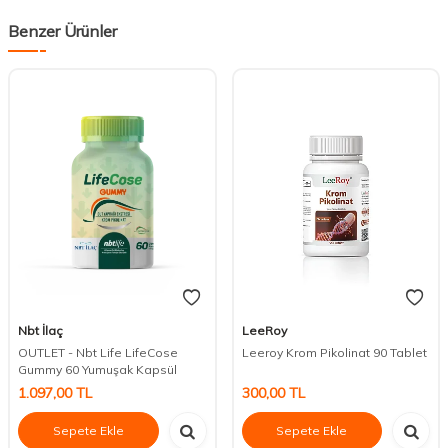
Benzer Ürünler
Nbt İlaç
LeeRoy
OUTLET - Nbt Life LifeCose
Leeroy Krom Pikolinat 90 Tablet
Gummy 60 Yumuşak Kapsül
1.097,00
TL
300,00
TL
Sepete Ekle
Sepete Ekle