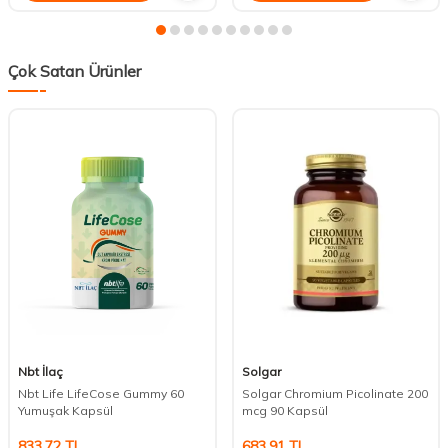
Çok Satan Ürünler
Nbt İlaç
Solgar
Nbt Life LifeCose Gummy 60
Solgar Chromium Picolinate 200
Yumuşak Kapsül
mcg 90 Kapsül
833,72
TL
683,91
TL