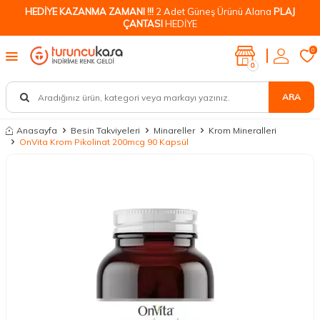
HEDİYE KAZANMA ZAMANI !!!
2 Adet Güneş Ürünü Alana
PLAJ
ÇANTASI
HEDİYE
0
0
ARA
Anasayfa
Besin Takviyeleri
Minareller
Krom Mineralleri
OnVita Krom Pikolinat 200mcg 90 Kapsül