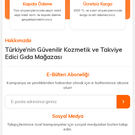
Kapıda Ödeme
Ücretsiz Kargo
Tüm alışverişlerinizde peşin nakit
1000 TL ve üzeri alışverişlerinizde
veya kredi kartı ile kapıda ödeme
kargo ücreti ödemezsiniz.
gerçekleştirebilirsiniz.
Hakkımızda
Türkiye’nin Güvenilir Kozmetik ve Takviye
Edici Gıda Mağazası
Güzellik, sağlık ve iyi hissetmek herkesin hakkı! Biz de bu vizyonla, hem
kişisel bakım hem de takviye edici gıda ürünlerini sizlerle
E-Bülten Aboneliği
buluşturuyoruz. Artık mağaza mağaza dolaşmanıza gerek yok;
Kampanya ve yeniliklerden haberdar olmak için e-bültenimize abone
ihtiyacınız olan her şeyi tek bir çatı altında topluyor ve kapınıza kadar
olun!
güvenle ulaştırıyoruz.
%100 orijinal kozmetik ve sağlık ürünleriyle güzelliğinizi tamamlayabilir,
vücudunuzu desteklemek için güvenilir takviye edici gıdalara
ulaşabilirsiniz. Cilt bakımından saç bakımına, makyajdan vitamin ve
Sosyal Medya
minerallere kadar binlerce ürünü uygun fiyat ve hızlı kargo avantajıyla
sunuyoruz.
Takipçilerimize özel kampanyalar için sosyal medyadan bizleri takip
edin.
Müşteri memnuniyetini ön planda tutarak, en kaliteli markaları sizlerle