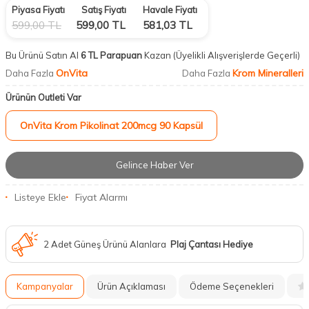
Piyasa Fiyatı
Satış Fiyatı
Havale Fiyatı
599,00
TL
599,00
TL
581,03
TL
Bu Ürünü Satın Al
6 TL Parapuan
Kazan
(Üyelikli Alışverişlerde Geçerli)
OnVita
Krom Mineralleri
Daha Fazla
Daha Fazla
Ürünün Outleti Var
OnVita Krom Pikolinat 200mcg 90 Kapsül
Gelince Haber Ver
Listeye Ekle
Fiyat Alarmı
2 Adet Güneş Ürünü Alanlara
Plaj Çantası Hediye
Kampanyalar
Ürün Açıklaması
Ödeme Seçenekleri