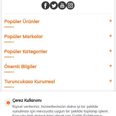
buluşturuyor ve online alışveriş deneyiminizi en iyi hale getiriyoruz.
Sağlık, güzellik ve iyi yaşam için aradığınız her şey burada!
Siz de kendinizi yenilemek, sağlığınızı desteklemek ve güzelliğinize
Popüler Ürünler
değer katmak için bize katılın!
Popüler Markalar
Popüler Kategoriler
Önemli Bilgiler
Turuncukasa Kurumsal
Hızlı Erişim
Çerez Kullanımı
Kişisel verileriniz, hizmetlerimizin daha iyi bir şekilde
Uygulamalarımız
sunulması için mevzuata uygun bir şekilde toplanıp işlenir.
Konuyla ilgili detaylı bilgi almak için Gizlilik Politikamızı