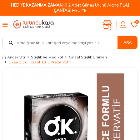
HEDİYE KAZANMA ZAMANI !!!
2 Adet Güneş Ürünü Alana
PLAJ
ÇANTASI
HEDİYE
0
0
ARA
Anasayfa
Sağlık Ve Medikal
Cinsel Sağlık Ürünleri
Okey Ultra Hisset 10'lu Prezervatif