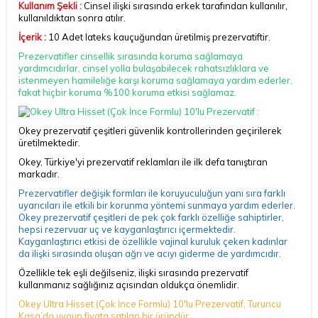
Kullanım Şekli :
Cinsel ilişki sırasında erkek tarafından kullanılır,
kullanıldıktan sonra atılır.
İçerik :
10 Adet lateks kauçuğundan üretilmiş prezervatiftir.
Prezervatifler
cinsellik sırasında koruma sağlamaya
yardımcıdırlar, cinsel yolla bulaşabilecek rahatsızlıklara ve
istenmeyen hamileliğe karşı koruma sağlamaya yardım ederler,
fakat hiçbir koruma %100 koruma etkisi sağlamaz.
Okey prezervatif çeşitleri güvenlik kontrollerinden geçirilerek
üretilmektedir.
Okey, Türkiye'yi prezervatif reklamları ile ilk defa tanıştıran
markadır.
Prezervatifler değişik formları ile koruyuculuğun yanı sıra farklı
uyarıcıları ile etkili bir korunma yöntemi sunmaya yardım ederler.
Okey prezervatif çeşitleri de pek çok farklı özelliğe sahiptirler,
hepsi rezervuar uç ve kayganlaştırıcı içermektedir.
Kayganlaştırıcı etkisi de özellikle vajinal kuruluk çeken kadınlar
da ilişki sırasında oluşan ağrı ve acıyı giderme de yardımcıdır.
Özellikle tek eşli değilseniz, ilişki sırasında prezervatif
kullanmanız sağlığınız açısından oldukça önemlidir.
Okey Ultra Hisset (Çok İnce Formlu) 10'lu Prezervatif, Turuncu
Kasa’da uygun fiyata satılan bir üründür.