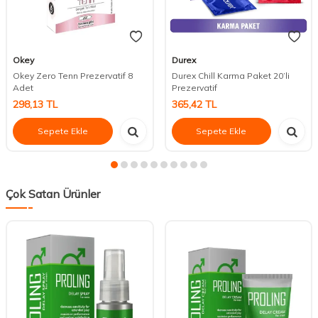
Okey
Durex
Okey Zero Tenn Prezervatif 8
Durex Chill Karma Paket 20’li
Adet
Prezervatif
298,13
TL
365,42
TL
Sepete Ekle
Sepete Ekle
Çok Satan Ürünler