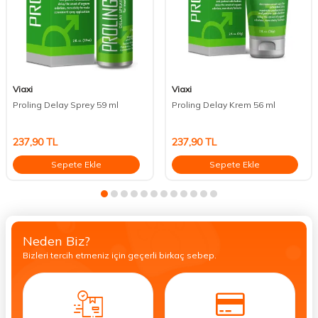
Viaxi
Viaxi
Proling Delay Sprey 59 ml
Proling Delay Krem 56 ml
237,90
TL
237,90
TL
Sepete Ekle
Sepete Ekle
Neden Biz?
Bizleri tercih etmeniz için geçerli birkaç sebep.