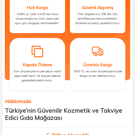
Hızlı Kargo
Güvenli Alışveriş
Hafta içi saat 14:00’ten önce
Tüm bilgileriniz 256 Bit SSL
oluşturduğunuz tüm siparişler
sertifikasıyla korunmaktadır.
aynı gün kargoya verilmektedir.
Güvenle alışveriş yapabilirsiniz.
Kapıda Ödeme
Ücretsiz Kargo
Tüm alışverişlerinizde peşin nakit
1000 TL ve üzeri alışverişlerinizde
veya kredi kartı ile kapıda ödeme
kargo ücreti ödemezsiniz.
gerçekleştirebilirsiniz.
Hakkımızda
Türkiye’nin Güvenilir Kozmetik ve Takviye
Edici Gıda Mağazası
Güzellik, sağlık ve iyi hissetmek herkesin hakkı! Biz de bu vizyonla, hem
kişisel bakım hem de takviye edici gıda ürünlerini sizlerle