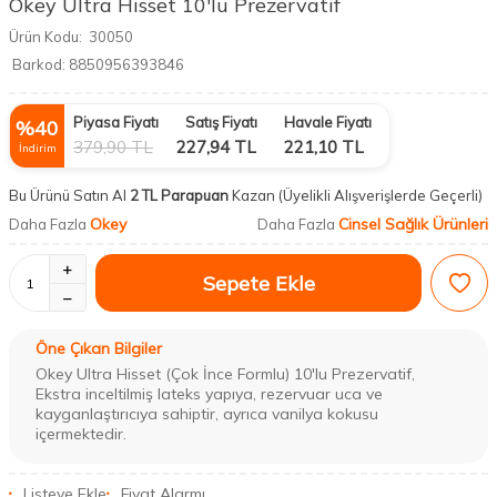
Okey Ultra Hisset 10'lu Prezervatif
Ürün Kodu:
30050
Barkod:
8850956393846
Piyasa Fiyatı
Satış Fiyatı
Havale Fiyatı
%
40
379,90
TL
227,94
TL
221,10
TL
İndirim
Bu Ürünü Satın Al
2 TL Parapuan
Kazan
(Üyelikli Alışverişlerde Geçerli)
Okey
Cinsel Sağlık Ürünleri
Daha Fazla
Daha Fazla
Sepete Ekle
Öne Çıkan Bilgiler
Okey Ultra Hisset (Çok İnce Formlu) 10'lu Prezervatif,
Ekstra inceltilmiş lateks yapıya, rezervuar uca ve
kayganlaştırıcıya sahiptir, ayrıca vanilya kokusu
içermektedir.
Listeye Ekle
Fiyat Alarmı