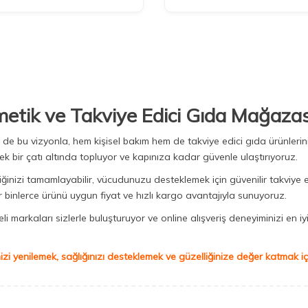
metik ve Takviye Edici Gıda Mağazas
Biz de bu vizyonla, hem kişisel bakım hem de takviye edici gıda ürünler
ek bir çatı altında topluyor ve kapınıza kadar güvenle ulaştırıyoruz.
iğinizi tamamlayabilir, vücudunuzu desteklemek için güvenilir takviye e
binlerce ürünü uygun fiyat ve hızlı kargo avantajıyla sunuyoruz.
 markaları sizlerle buluşturuyor ve online alışveriş deneyiminizi en iyi 
izi yenilemek, sağlığınızı desteklemek ve güzelliğinize değer katmak için