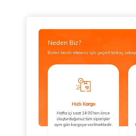
Neden Biz?
Bizleri tercih etmeniz için geçerli birkaç sebep
Hızlı Kargo
Hafta içi saat 14:00’ten önce
oluşturduğunuz tüm siparişler
aynı gün kargoya verilmektedir.