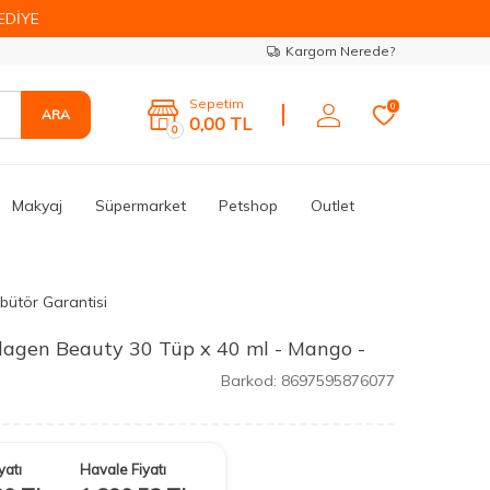
EDİYE
Kargom Nerede?
Sepetim
0
ARA
0,00
TL
0
Makyaj
Süpermarket
Petshop
Outlet
ibütör Garantisi
agen Beauty 30 Tüp x 40 ml - Mango -
Barkod:
8697595876077
yatı
Havale Fiyatı