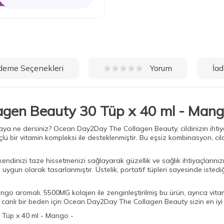
deme Seçenekleri
İad
Yorum
gen Beauty 30 Tüp x 40 ml - Mang
tmaya ne dersiniz? Ocean Day2Day The Collagen Beauty, cildinizin iht
çlü bir vitamin kompleksi ile desteklenmiştir. Bu eşsiz kombinasyon, ci
inizi taze hissetmenizi sağlayarak güzellik ve sağlık ihtiyaçlarınızı t
gun olarak tasarlanmıştır. Üstelik, portatif tüpleri sayesinde istediğ
ango aromalı, 5500MG kolajen ile zenginleştirilmiş bu ürün, ayrıca vit
ha canlı bir beden için Ocean Day2Day The Collagen Beauty sizin en iy
Tüp x 40 ml - Mango -