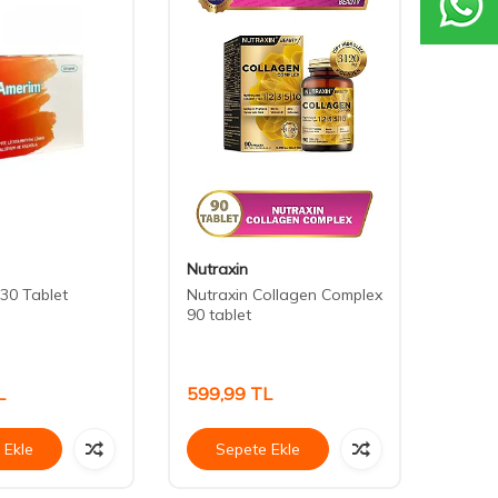
Nutraxin
Nutra
30 Tablet
Nutraxin Collagen Complex
Nutra
90 tablet
60 Ta
L
599,99
TL
714,
 Ekle
Sepete Ekle
Se