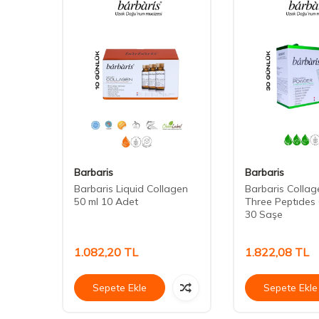
Barbaris
Barbaris
en 30
Barbaris Liquid Collagen
Barbaris Colla
50 ml 10 Adet
Three Peptıdes
30 Saşe
1.082,20
TL
1.822,08
TL
Sepete Ekle
Sepete Ekle