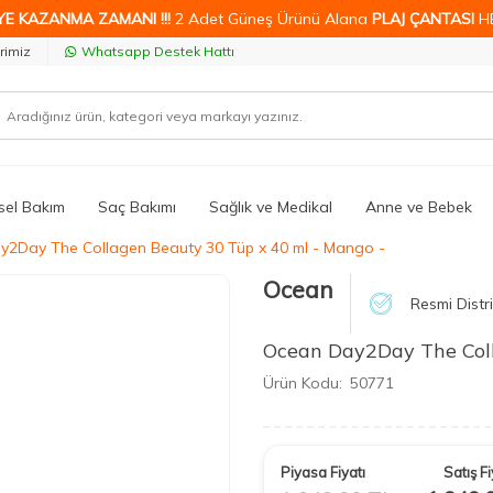
YE KAZANMA ZAMANI !!!
2 Adet Güneş Ürünü Alana
PLAJ ÇANTASI
H
rimiz
Whatsapp Destek Hattı
isel Bakım
Saç Bakımı
Sağlık ve Medikal
Anne ve Bebek
2Day The Collagen Beauty 30 Tüp x 40 ml - Mango -
Ocean
Resmi Distr
Ocean Day2Day The Coll
Ürün Kodu:
50771
Piyasa Fiyatı
Satış Fi