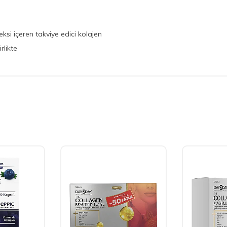
si içeren takviye edici kolajen
rlikte