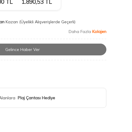
00
TL
1.890,53
TL
an
Kazan
(Üyelikli Alışverişlerde Geçerli)
Daha Fazla
Kolajen
Gelince Haber Ver
 Alanlara
Plaj Çantası Hediye