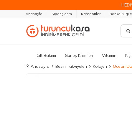
HEDİ
Anasayfa
Siparişlerim
Kategoriler
Banka Bilgile
Cilt Bakımı
Güneş Kremleri
Vitamin
Kiş
Anasayfa
Besin Takviyeleri
Kolajen
Ocean Day