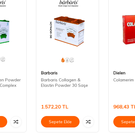
Barbaris
Dielen
gen Powder
Barbaris Collagen &
Colamerim 
 Complex
Elastin Powder 30 Saşe
1.572,20
TL
968,43
T
Sepete Ekle
Sepete