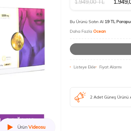
1.949,00
TL
1.949,
Bu Ürünü Satın Al
19 TL Parapu
Daha Fazla
Ocean
Listeye Ekle
Fiyat Alarmı
2 Adet Güneş Ürünü
Ürün
Videosu