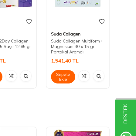
Suda Collagen
Nutra
2Day Collagen
Suda Collagen Multiform+
Nutra
5 Saşe 12,85 gr
Magnesium 30 x 15 gr -
Powde
Portakal Aromalı
TL
1.541,40
TL
849,
Sepete
Sep
Ekle
Ek
DESTEK