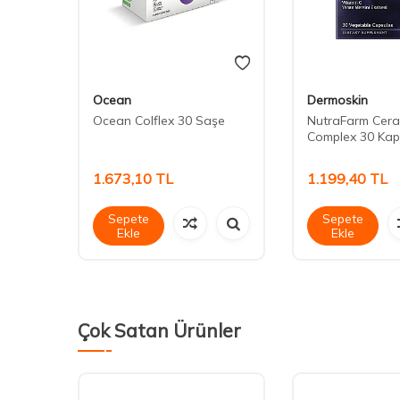
Ocean
Dermoskin
30
Ocean Colflex 30 Saşe
NutraFarm Cer
Complex 30 Kap
1.673,10
TL
1.199,40
TL
Sepete
Sepete
Ekle
Ekle
Çok Satan Ürünler