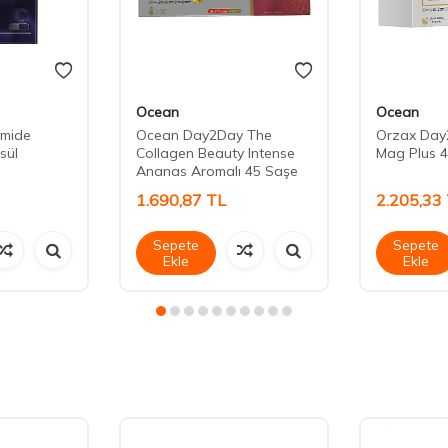
Ocean
Ocean
amide
Ocean Day2Day The
Orzax Day
sül
Collagen Beauty Intense
Mag Plus 4
Ananas Aromalı 45 Saşe
1.690,87
TL
2.205,33
Sepete
Sepete
Ekle
Ekle