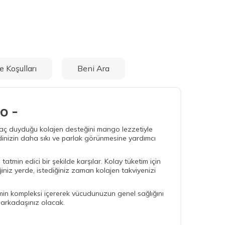
e Koşulları
Beni Ara
o -
iyaç duyduğu kolajen desteğini mango lezzetiyle
ldinizin daha sıkı ve parlak görünmesine yardımcı
atmin edici bir şekilde karşılar. Kolay tüketim için
iniz yerde, istediğiniz zaman kolajen takviyenizi
amin kompleksi içererek vücudunuzun genel sağlığını
i arkadaşınız olacak.