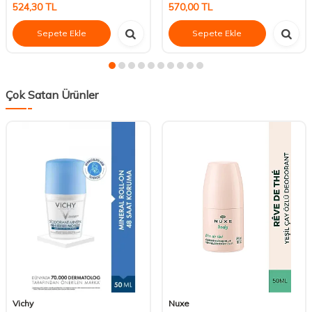
524,30
TL
570,00
TL
Sepete Ekle
Sepete Ekle
Çok Satan Ürünler
Vichy
Nuxe