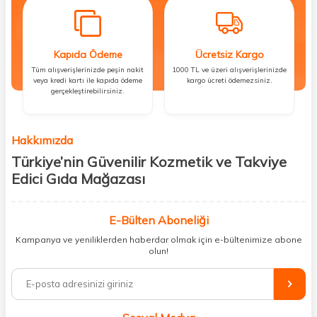
Kapıda Ödeme
Ücretsiz Kargo
Tüm alışverişlerinizde peşin nakit
1000 TL ve üzeri alışverişlerinizde
veya kredi kartı ile kapıda ödeme
kargo ücreti ödemezsiniz.
gerçekleştirebilirsiniz.
Hakkımızda
Türkiye’nin Güvenilir Kozmetik ve Takviye
Edici Gıda Mağazası
Güzellik, sağlık ve iyi hissetmek herkesin hakkı! Biz de bu vizyonla, hem
kişisel bakım hem de takviye edici gıda ürünlerini sizlerle
E-Bülten Aboneliği
buluşturuyoruz. Artık mağaza mağaza dolaşmanıza gerek yok;
Kampanya ve yeniliklerden haberdar olmak için e-bültenimize abone
ihtiyacınız olan her şeyi tek bir çatı altında topluyor ve kapınıza kadar
olun!
güvenle ulaştırıyoruz.
%100 orijinal kozmetik ve sağlık ürünleriyle güzelliğinizi tamamlayabilir,
vücudunuzu desteklemek için güvenilir takviye edici gıdalara
ulaşabilirsiniz. Cilt bakımından saç bakımına, makyajdan vitamin ve