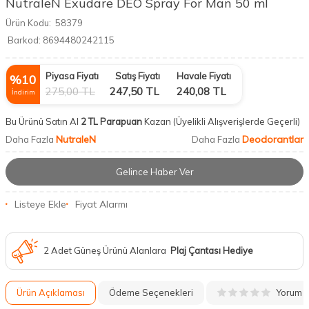
NutraleN Exudare DEO Spray For Man 50 ml
Ürün Kodu:
58379
Barkod:
8694480242115
Piyasa Fiyatı
Satış Fiyatı
Havale Fiyatı
%
10
275,00
TL
247,50
TL
240,08
TL
İndirim
Bu Ürünü Satın Al
2 TL Parapuan
Kazan
(Üyelikli Alışverişlerde Geçerli)
NutraleN
Deodorantlar
Daha Fazla
Daha Fazla
Gelince Haber Ver
Listeye Ekle
Fiyat Alarmı
2 Adet Güneş Ürünü Alanlara
Plaj Çantası Hediye
Yorum
Ürün Açıklaması
Ödeme Seçenekleri