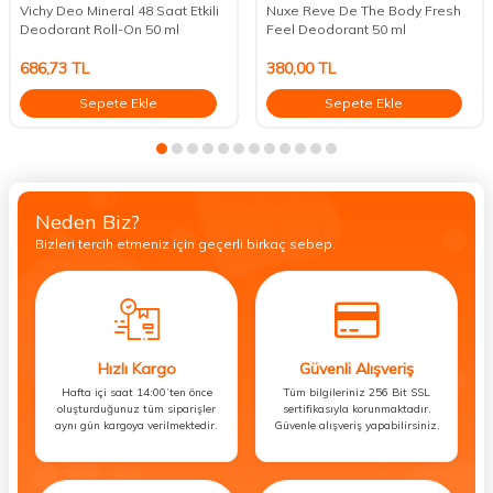
Vichy Deo Mineral 48 Saat Etkili
Nuxe Reve De The Body Fresh
Deodorant Roll-On 50 ml
Feel Deodorant 50 ml
686,73
TL
380,00
TL
Sepete Ekle
Sepete Ekle
Neden Biz?
Bizleri tercih etmeniz için geçerli birkaç sebep.
Hızlı Kargo
Güvenli Alışveriş
Hafta içi saat 14:00’ten önce
Tüm bilgileriniz 256 Bit SSL
oluşturduğunuz tüm siparişler
sertifikasıyla korunmaktadır.
aynı gün kargoya verilmektedir.
Güvenle alışveriş yapabilirsiniz.