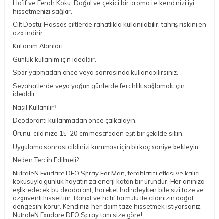
Hafif ve Ferah Koku: Doğal ve çekici bir aroma ile kendinizi iyi
hissetmenizi sağlar.
Cilt Dostu: Hassas ciltlerde rahatlıkla kullanılabilir, tahriş riskini en
aza indirir.
Kullanım Alanları:
Günlük kullanım için idealdir.
Spor yapmadan önce veya sonrasında kullanabilirsiniz.
Seyahatlerde veya yoğun günlerde ferahlık sağlamak için
idealdir.
Nasıl Kullanılır?
Deodorantı kullanmadan önce çalkalayın.
Ürünü, cildinize 15-20 cm mesafeden eşit bir şekilde sıkın.
Uygulama sonrası cildinizi kuruması için birkaç saniye bekleyin.
Neden Tercih Edilmeli?
NutraleN Exudare DEO Spray For Man, ferahlatıcı etkisi ve kalıcı
kokusuyla günlük hayatınıza enerji katan bir üründür. Her anınıza
eşlik edecek bu deodorant, hareket halindeyken bile sizi taze ve
DESTEK
özgüvenli hissettirir. Rahat ve hafif formülü ile cildinizin doğal
dengesini korur. Kendinizi her daim taze hissetmek istiyorsanız,
NutraleN Exudare DEO Spray tam size göre!