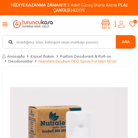
HEDİYE KAZANMA ZAMANI !!!
2 Adet Güneş Ürünü Alana
PLAJ
ÇANTASI
HEDİYE
0
0
ARA
Anasayfa
Kişisel Bakım
Parfüm Deodorant & Roll-on
Deodorantlar
NutraleN Exudare DEO Spray For Man 50 ml