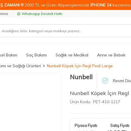
Ş ZAMANI !!!
2000 TL ve Üzeri Alışverişlerinizde
İPHONE 14
kazanma 
rimiz
Whatsapp Destek Hattı
isel Bakım
Saç Bakımı
Sağlık ve Medikal
Anne ve Bebek
mı ve Sağlığı Ürünleri
Nunbell Köpek İçin Regl Pedi Large
Nunbell
Resmi Dis
Nunbell Köpek İçin Regl
Ürün Kodu:
PET-410-1217
Piyasa Fiyatı
Satış Fiyatı