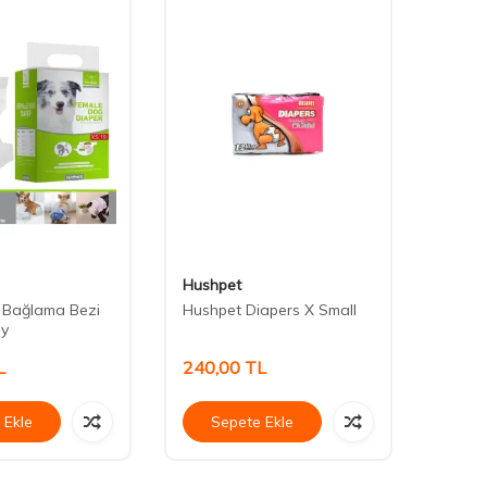
Hushpet
Daisy
t Bağlama Bezi
Hushpet Diapers X Small
Daisy 
oy
Şampu
L
240,00
TL
80,0
 Ekle
Sepete Ekle
Se