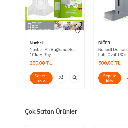
Nunbell
DİĞER
egl
Nunbell Alt Bağlama Bezi
Nunbell Damac
10'lu M Boy
Kabı Oval 16Cm
280,00
TL
500,00
TL
Sepete
Sepete
Ekle
Ekle
Çok Satan Ürünler