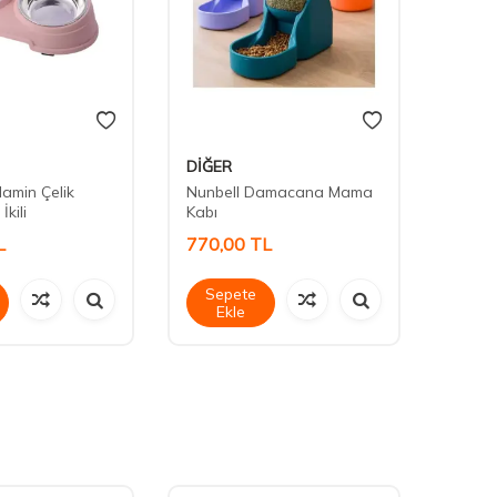
DİĞER
Diğer 
lamin Çelik
Nunbell Damacana Mama
Nunbe
kili
Kabı
Kabı
L
770,00
TL
770,
Sepete
Sep
Ekle
Ek