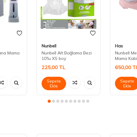
Nunbell
Has
ana Mama
Nunbell Alt Bağlama Bezi
Nunbell Me
10'lu XS boy
Mama Kabi İ
225,00
TL
650,00
T
Sepete
Sepete
Ekle
Ekle