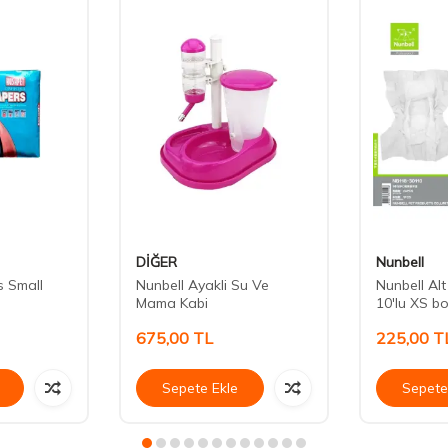
DİĞER
Nunbell
s Small
Nunbell Ayakli Su Ve
Nunbell Al
Mama Kabi
10'lu XS b
675,00
TL
225,00
T
Sepete Ekle
Sepete