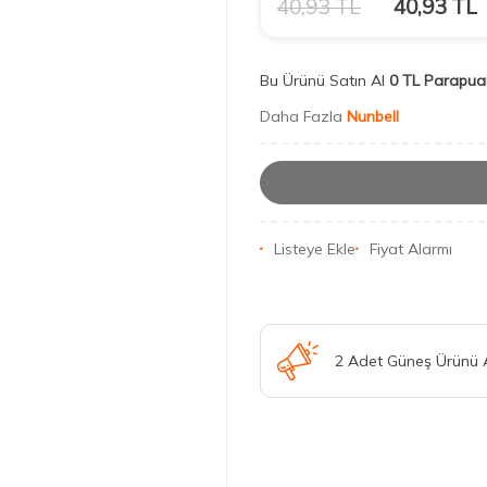
40,93
TL
40,93
TL
Bu Ürünü Satın Al
0 TL Parapua
Daha Fazla
Nunbell
Listeye Ekle
Fiyat Alarmı
2 Adet Güneş Ürünü