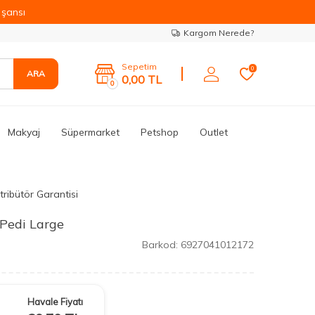
şansı
Kargom Nerede?
Sepetim
0
ARA
0,00
TL
0
Makyaj
Süpermarket
Petshop
Outlet
tribütör Garantisi
 Pedi Large
Barkod:
6927041012172
Havale Fiyatı