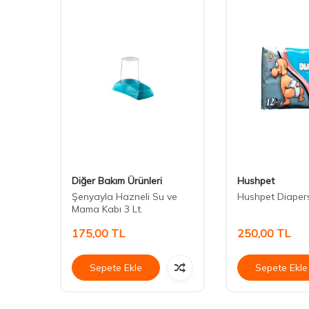
Diğer Bakım Ürünleri
Hushpet
mlası
Şenyayla Hazneli Su ve
Hushpet Diaper
Mama Kabı 3 Lt.
175,00
TL
250,00
TL
Sepete Ekle
Sepete Ekle