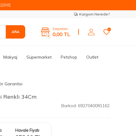
EDİYE
Kargom Nerede?
Sepetim
0
ARA
0,00
TL
0
Makyaj
Süpermarket
Petshop
Outlet
ör Garantisi
i Renkli 34Cm
Barkod:
6927040081162
ı
Havale Fiyatı