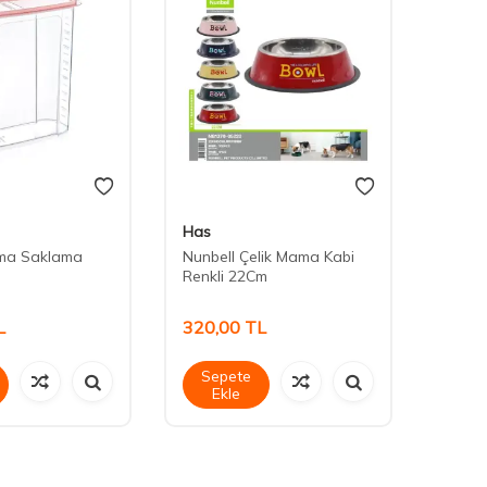
Has
Has
ma Saklama
Nunbell Çelik Mama Kabi
Nunbel
Renkli 22Cm
L
320,00
TL
230,
Sepete
Sep
Ekle
Ek