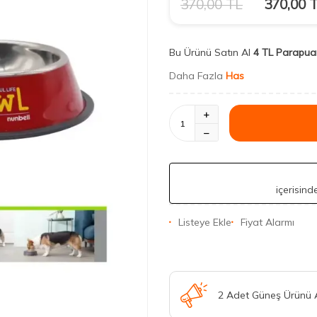
370,00
TL
370,00
T
Bu Ürünü Satın Al
4 TL Parapua
Daha Fazla
Has
içerisin
Listeye Ekle
Fiyat Alarmı
2 Adet Güneş Ürünü