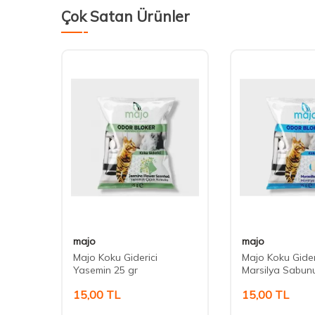
Çok Satan Ürünler
majo
majo
t
Majo Koku Giderici
Majo Koku Gider
Yasemin 25 gr
Marsilya Sabun
15,00
TL
15,00
TL