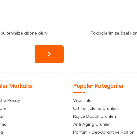
-bültenimize abone olun!
Takipçilerimize özel ka
ler Markalar
Popüler Kategoriler
che Posay
Vitaminler
care
Cilt Temizleme Ürünleri
xin
Ruj ve Dudak Ürünleri
rma
Anti Aging Ürünler
la
Parfüm - Deodarant ve Roll on