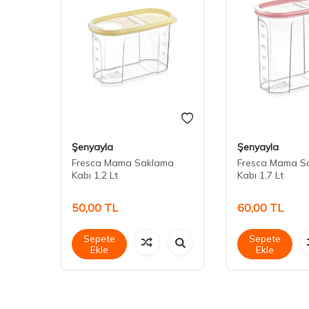
Şenyayla
Şenyayla
t
Fresca Mama Saklama
Fresca Mama S
Kabı 1,2 Lt
Kabı 1,7 Lt
50,00
TL
60,00
TL
Sepete
Sepete
Ekle
Ekle