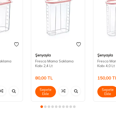
Şenyayla
Şenyayla
aklama
Fresca Mama Saklama
Fresca Ma
Kabı 2,4 Lt
Kabı 4,0 Lt
80,00
TL
150,00
T
Sepete
Sepete
Ekle
Ekle