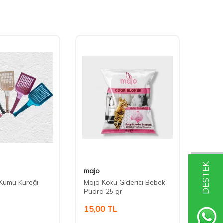
DESTEK
majo
majo
 Kumu Küreği
Majo Koku Giderici Bebek
Majo 
Pudra 25 gr
25 gr
15,00
TL
15,0