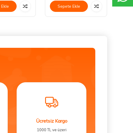
 Ekle
Sepete Ekle
Se
Ücretsiz Kargo
1000 TL ve üzeri