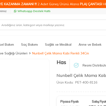
YE KAZANMA ZAMANI !!!
2 Adet Güneş Ürünü Alana
PLAJ ÇANTASI
H
rimiz
Whatsapp Destek Hattı
isel Bakım
Saç Bakımı
Sağlık ve Medikal
Anne ve Bebek
ve Sağlığı Ürünleri
Nunbell Çelik Mama Kabi Renkli 34Cm
Has
Resmi Distribüt
Nunbell Çelik Mama Kab
Ürün Kodu:
PET-400-8116
Piyasa Fiyatı
Satış Fiyat