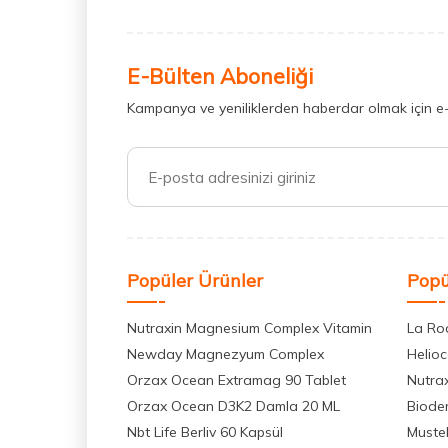
E-Bülten Aboneliği
Kampanya ve yeniliklerden haberdar olmak için e
Popüler Ürünler
Popü
Nutraxin Magnesium Complex Vitamin
La Ro
Newday Magnezyum Complex
Helio
Orzax Ocean Extramag 90 Tablet
Nutra
Orzax Ocean D3K2 Damla 20 ML
Biode
Nbt Life Berliv 60 Kapsül
Muste