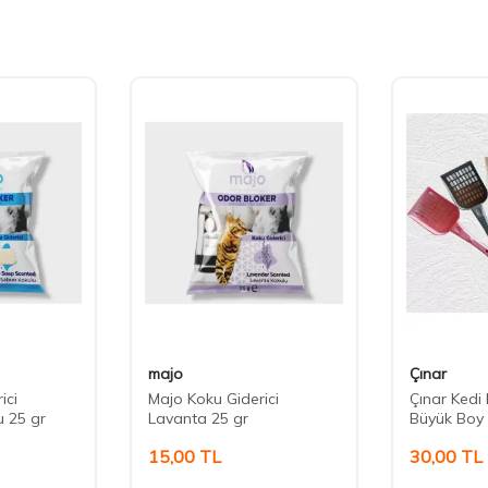
majo
Çınar
ici
Majo Koku Giderici
Çınar Kedi
u 25 gr
Lavanta 25 gr
Büyük Boy
15,00
TL
30,00
TL