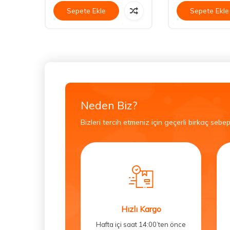
Sepete Ekle
Sepete Ekle
Neden Biz?
Bizleri tercih etmeniz için geçerli birkaç sebep
Hızlı Kargo
Hafta içi saat 14:00’ten önce