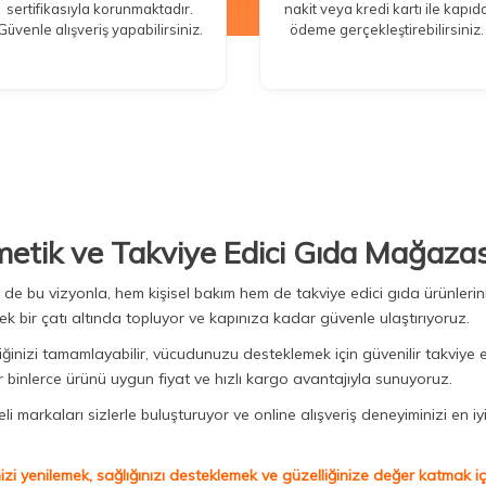
sertifikasıyla korunmaktadır.
nakit veya kredi kartı ile kapıd
Güvenle alışveriş yapabilirsiniz.
ödeme gerçekleştirebilirsiniz.
metik ve Takviye Edici Gıda Mağazas
Biz de bu vizyonla, hem kişisel bakım hem de takviye edici gıda ürünler
ek bir çatı altında topluyor ve kapınıza kadar güvenle ulaştırıyoruz.
iğinizi tamamlayabilir, vücudunuzu desteklemek için güvenilir takviye e
binlerce ürünü uygun fiyat ve hızlı kargo avantajıyla sunuyoruz.
 markaları sizlerle buluşturuyor ve online alışveriş deneyiminizi en iyi 
izi yenilemek, sağlığınızı desteklemek ve güzelliğinize değer katmak için