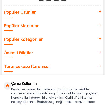
Sağlık, güzellik ve iyi yaşam için aradığınız her şey burada!
Siz de kendinizi yenilemek, sağlığınızı desteklemek ve güzelliğinize
Popüler Ürünler
değer katmak için bize katılın!
Popüler Markalar
Popüler Kategoriler
Önemli Bilgiler
Turuncukasa Kurumsal
Hızlı Erişim
Çerez Kullanımı
Kişisel verileriniz, hizmetlerimizin daha iyi bir şekilde
Uygulamalarımız
sunulması için mevzuata uygun bir şekilde toplanıp işlenir.
Konuyla ilgili detaylı bilgi almak için Gizlilik Politikamızı
inceleyebilirsiniz.
Reddet
seçeneğine tıklamanız halinde