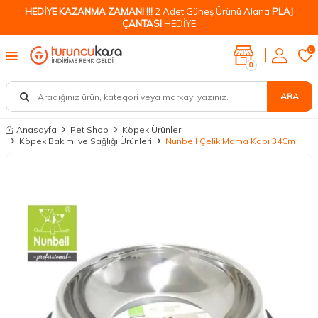
HEDİYE KAZANMA ZAMANI !!!
2 Adet Güneş Ürünü Alana
PLAJ
ÇANTASI
HEDİYE
0
0
ARA
Anasayfa
Pet Shop
Köpek Ürünleri
Köpek Bakımı ve Sağlığı Ürünleri
Nunbell Çelik Mama Kabı 34Cm