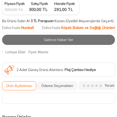
Piyasa Fiyatı
Satış Fiyatı
Havale Fiyatı
300,00
TL
300,00
TL
291,00
TL
Bu Ürünü Satın Al
3 TL Parapuan
Kazan
(Üyelikli Alışverişlerde Geçerli)
Nunbell
Köpek Bakımı ve Sağlığı Ürünleri
Daha Fazla
Daha Fazla
Gelince Haber Ver
Listeye Ekle
Fiyat Alarmı
2 Adet Güneş Ürünü Alanlara
Plaj Çantası Hediye
Yorum
Ürün Açıklaması
Ödeme Seçenekleri
Benzer Ürünler