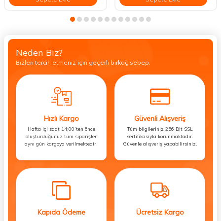
Neden Biz?
Bizleri tercih etmeniz için geçerli birkaç sebep.
Hızlı Kargo
Güvenli Alışveriş
Hafta içi saat 14:00’ten önce
Tüm bilgileriniz 256 Bit SSL
oluşturduğunuz tüm siparişler
sertifikasıyla korunmaktadır.
aynı gün kargoya verilmektedir.
Güvenle alışveriş yapabilirsiniz.
Kapıda Ödeme
Ücretsiz Kargo