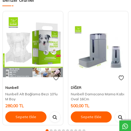
Nunbell
DİĞER
Nunbell Alt Bağlama Bezi 10'lu
Nunbell Damacana Mama Kabı
M Boy
Oval 16Cm
DESTEK
280,00
TL
500,00
TL
Sepete Ekle
Sepete Ekle