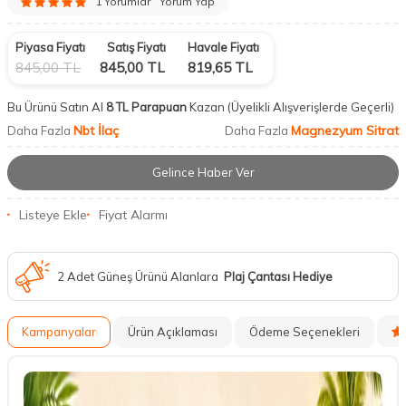
1 Yorumlar
Yorum Yap
Piyasa Fiyatı
Satış Fiyatı
Havale Fiyatı
845,00
TL
845,00
TL
819,65
TL
Bu Ürünü Satın Al
8 TL Parapuan
Kazan
(Üyelikli Alışverişlerde Geçerli)
Nbt İlaç
Magnezyum Sitrat
Daha Fazla
Daha Fazla
Gelince Haber Ver
Listeye Ekle
Fiyat Alarmı
2 Adet Güneş Ürünü Alanlara
Plaj Çantası Hediye
Kampanyalar
Ürün Açıklaması
Ödeme Seçenekleri