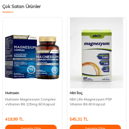
Çok Satan Ürünler
Nutraxin
Nbt İlaç
Nutraxin Magnesium Complex
Nbt Life Magnezyum P5P
+Vitamin B6 125mg 60 Kapsül
Vitamin B6 60 Kapsül
419,99
TL
545,31
TL
Sepete Ekle
Sepete Ekle