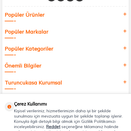
Sağlık, güzellik ve iyi yaşam için aradığınız her şey burada!
Siz de kendinizi yenilemek, sağlığınızı desteklemek ve güzelliğinize
Popüler Ürünler
değer katmak için bize katılın!
Popüler Markalar
Popüler Kategoriler
Önemli Bilgiler
Turuncukasa Kurumsal
Hızlı Erişim
Çerez Kullanımı
Kişisel verileriniz, hizmetlerimizin daha iyi bir şekilde
Uygulamalarımız
sunulması için mevzuata uygun bir şekilde toplanıp işlenir.
Konuyla ilgili detaylı bilgi almak için Gizlilik Politikamızı
inceleyebilirsiniz.
Reddet
seçeneğine tıklamanız halinde