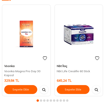
Voonka
Nbt İlaç
Voonka Magna Pro Day 30
Nbt Life Crealife 60 Stick
Kapsül
329,84
TL
645,24
TL
Sepete Ekle
Sepete Ekle