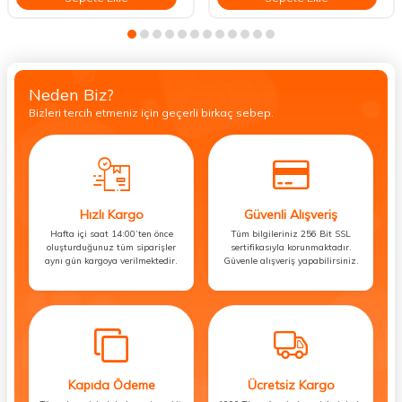
Neden Biz?
Bizleri tercih etmeniz için geçerli birkaç sebep.
Hızlı Kargo
Güvenli Alışveriş
Hafta içi saat 14:00’ten önce
Tüm bilgileriniz 256 Bit SSL
oluşturduğunuz tüm siparişler
sertifikasıyla korunmaktadır.
aynı gün kargoya verilmektedir.
Güvenle alışveriş yapabilirsiniz.
Kapıda Ödeme
Ücretsiz Kargo