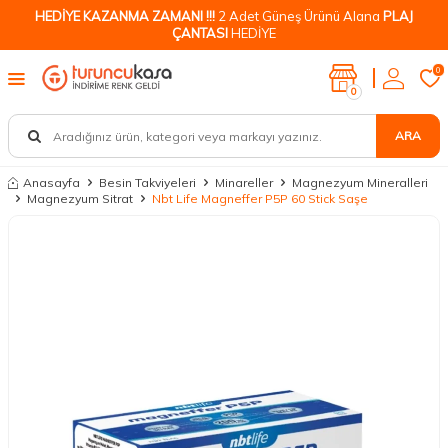
HEDİYE KAZANMA ZAMANI !!!
2 Adet Güneş Ürünü Alana
PLAJ
ÇANTASI
HEDİYE
0
0
ARA
Anasayfa
Besin Takviyeleri
Minareller
Magnezyum Mineralleri
Magnezyum Sitrat
Nbt Life Magneffer P5P 60 Stick Saşe