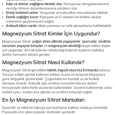
Kalp ve damar sağlığına destek olur:
Tansiyonun dengelenmesine
ve kalp ritminin düzenlenmesine yardımcı olur.
Enerji üretimini artırır:
Yorgunluk ve halsizlikle mücadelede etkilidir.
Kemik sağlığını korur:
Kalsiyum ve D vitamini ile birlikte iskelet
sisteminin güçlenmesini sağlar.
Antiasit etkisi vardır:
Mide yanması ve reflü şikayetlerini hafifletebilir.
Magnezyum Sitrat Kimler İçin Uygundur?
Magnezyum Sitrat,
yoğun stres altında yaşayanlar
,
sporcular
,
sindirim
sorunları yaşayan bireyler
ve
magnezyum eksikliği
tespit edilen kişiler
için uygundur. Ancak böbrek rahatsızlığı bulunan kişilerin mutlaka
doktor tavsiyesi alması gerekir.
Magnezyum Sitrat Nasıl Kullanılır?
Magnezyum Sitrat genellikle
tablet, kapsül veya toz formunda
bulunur.
Tavsiye edilen günlük kullanım miktarı ürüne ve bireysel ihtiyaçlara
göre değişiklik gösterebilir. Çoğunlukla bir bardak su ile birlikte
alınması önerilir. Kabızlık gibi sindirim sorunlarında ise doktor
tavsiyesiyle daha farklı dozlarda kullanılabilir. Düzenli kullanımda
daha
kaliteli uyku, azalan kas ağrıları ve sindirim kolaylığı
sağlar.
En İyi Magnezyum Sitrat Markaları
Güvenilir ve etkili bir takviye için markanın kalitesi oldukça önemlidir.
Piyasada öne çıkan popüler markalar şunlardır: