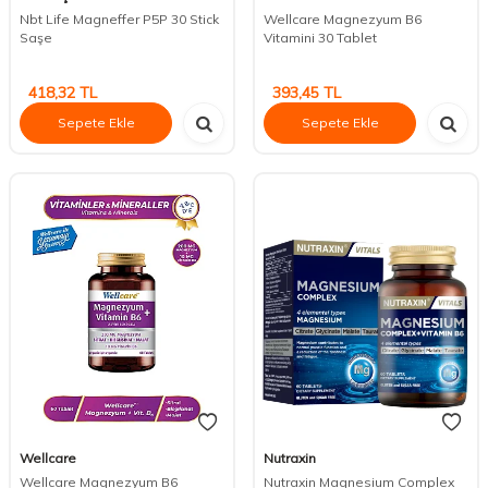
Nbt Life Magneffer P5P 30 Stick
Wellcare Magnezyum B6
Saşe
Vitamini 30 Tablet
418,32
TL
393,45
TL
Sepete Ekle
Sepete Ekle
Wellcare
Nutraxin
Wellcare Magnezyum B6
Nutraxin Magnesium Complex