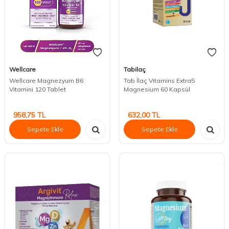
Wellcare
Tabilaç
Wellcare Magnezyum B6
Tab İlaç Vitamins Extra5
Vitamini 120 Tablet
Magnesium 60 Kapsül
958,75
TL
632,00
TL
Sepete Ekle
Sepete Ekle