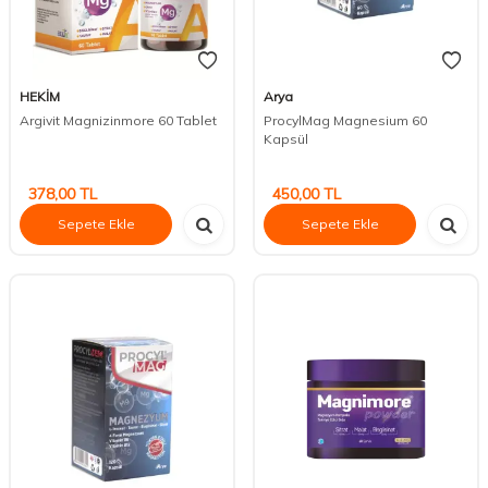
HEKİM
Arya
Argivit Magnizinmore 60 Tablet
ProcylMag Magnesium 60
Kapsül
378,00
TL
450,00
TL
Sepete Ekle
Sepete Ekle