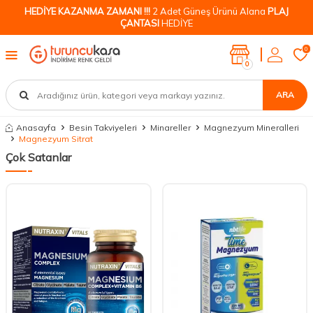
HEDİYE KAZANMA ZAMANI !!!
2 Adet Güneş Ürünü Alana
PLAJ
ÇANTASI
HEDİYE
0
0
ARA
Anasayfa
Besin Takviyeleri
Minareller
Magnezyum Mineralleri
Magnezyum Sitrat
Çok Satanlar