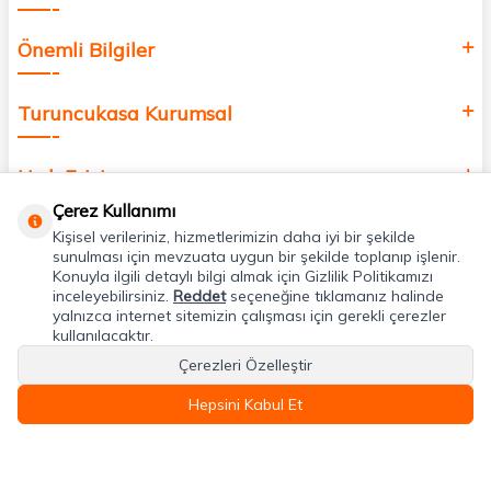
Önemli Bilgiler
Turuncukasa Kurumsal
Hızlı Erişim
Çerez Kullanımı
Kişisel verileriniz, hizmetlerimizin daha iyi bir şekilde
Uygulamalarımız
sunulması için mevzuata uygun bir şekilde toplanıp işlenir.
Konuyla ilgili detaylı bilgi almak için Gizlilik Politikamızı
inceleyebilirsiniz.
Reddet
seçeneğine tıklamanız halinde
Adres & İletişim
yalnızca internet sitemizin çalışması için gerekli çerezler
kullanılacaktır.
Çerezleri Özelleştir
Hepsini Kabul Et
T
-Soft
E-Ticaret
Sistemleriyle Hazırlanmıştır.