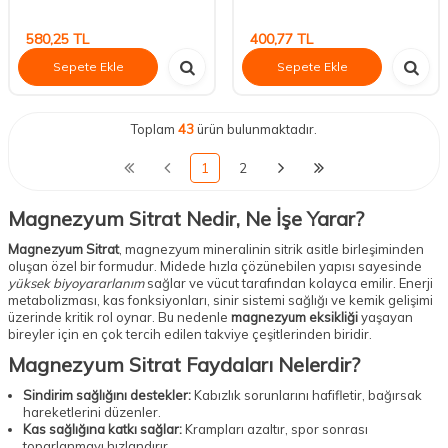
580,25
TL
400,77
TL
Sepete Ekle
Sepete Ekle
Toplam
43
ürün bulunmaktadır.
1
2
Magnezyum Sitrat Nedir, Ne İşe Yarar?
Magnezyum Sitrat
, magnezyum mineralinin sitrik asitle birleşiminden
oluşan özel bir formudur. Midede hızla çözünebilen yapısı sayesinde
yüksek biyoyararlanım
sağlar ve vücut tarafından kolayca emilir. Enerji
metabolizması, kas fonksiyonları, sinir sistemi sağlığı ve kemik gelişimi
üzerinde kritik rol oynar. Bu nedenle
magnezyum eksikliği
yaşayan
bireyler için en çok tercih edilen takviye çeşitlerinden biridir.
Magnezyum Sitrat Faydaları Nelerdir?
Sindirim sağlığını destekler:
Kabızlık sorunlarını hafifletir, bağırsak
hareketlerini düzenler.
Kas sağlığına katkı sağlar:
Krampları azaltır, spor sonrası
toparlanmayı hızlandırır.