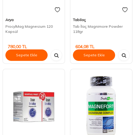
Arya
Tabilaç
ProcylMag Magnesium 120
Tab İlaç Magnimore Powder
Kapsül
118gr
780,00
TL
604,08
TL
Sepete Ekle
Sepete Ekle