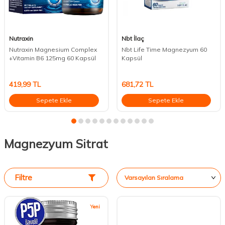
Nutraxin
Nbt İlaç
Nutraxin Magnesium Complex
Nbt Life Time Magnezyum 60
+Vitamin B6 125mg 60 Kapsül
Kapsül
419,99
TL
681,72
TL
Sepete Ekle
Sepete Ekle
Magnezyum Sitrat
Filtre
Yeni