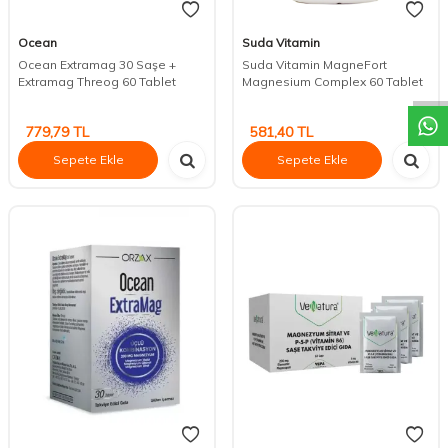
Ocean
Suda Vitamin
DESTEK
Ocean Extramag 30 Saşe +
Suda Vitamin MagneFort
Extramag Threog 60 Tablet
Magnesium Complex 60 Tablet
779,79
TL
581,40
TL
Sepete Ekle
Sepete Ekle