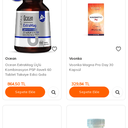
Ocean
Voonka
Ocean ExtraMag Üçlü
Voonka Magna Pro Day 30
Kombinasyon P5P ilaveli 60
Kapsül
Tablet Takviye Edici Gıda
864,50
TL
329,84
TL
Sepete Ekle
Sepete Ekle