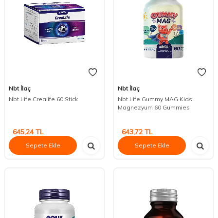
Nbt İlaç
Nbt İlaç
Nbt Life Crealife 60 Stick
Nbt Life Gummy MAG Kids
Magnezyum 60 Gummies
645,24
TL
643,72
TL
Sepete Ekle
Sepete Ekle