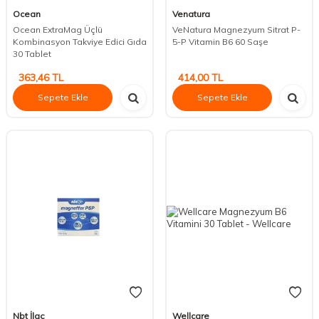
Ocean
Venatura
Ocean ExtraMag Üçlü
VeNatura Magnezyum Sitrat P-
Kombinasyon Takviye Edici Gıda
5-P Vitamin B6 60 Saşe
30 Tablet
363,46
TL
414,00
TL
Sepete Ekle
Sepete Ekle
Nbt İlaç
Wellcare