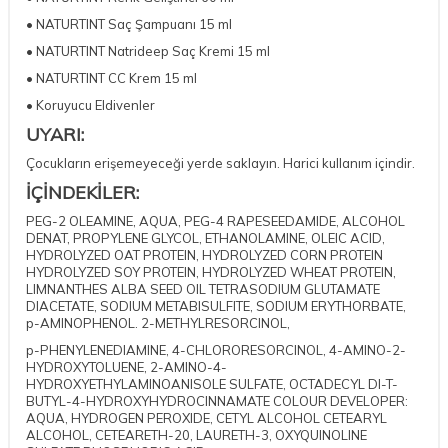
• NATURTINT Saç Şampuanı 15 ml
• NATURTINT Natrideep Saç Kremi 15 ml
• NATURTINT CC Krem 15 ml
• Koruyucu Eldivenler
UYARI:
Çocukların erişemeyeceği yerde saklayın. Harici kullanım içindir.
İÇİNDEKİLER:
PEG-2 OLEAMINE, AQUA, PEG-4 RAPESEEDAMIDE, ALCOHOL
DENAT, PROPYLENE GLYCOL, ETHANOLAMINE, OLEIC ACID,
HYDROLYZED OAT PROTEIN, HYDROLYZED CORN PROTEIN
HYDROLYZED SOY PROTEIN, HYDROLYZED WHEAT PROTEIN,
LIMNANTHES ALBA SEED OIL TETRASODIUM GLUTAMATE
DIACETATE, SODIUM METABISULFITE, SODIUM ERYTHORBATE,
p-AMINOPHENOL. 2-METHYLRESORCINOL,
p-PHENYLENEDIAMINE, 4-CHLORORESORCINOL, 4-AMINO-2-
HYDROXYTOLUENE, 2-AMINO-4-
HYDROXYETHYLAMINOANISOLE SULFATE, OCTADECYL DI-T-
BUTYL-4-HYDROXYHYDROCINNAMATE COLOUR DEVELOPER:
DESTEK
AQUA, HYDROGEN PEROXIDE, CETYL ALCOHOL CETEARYL
ALCOHOL, CETEARETH-20, LAURETH-3, OXYQUINOLINE