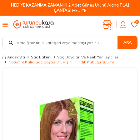
HEDİYE KAZANMA ZAMANI !!!
2 Adet Güneş Ürünü Alana
PLAJ
ÇANTASI
HEDİYE
0
0
ARA
Anasayfa
Saç Bakımı
Saç Boyaları Ve Renk Yenileyiciler
Naturtint Kalıcı Saç Boyası 7.34 Işıltılı Fındık Kabuğu 165 ml