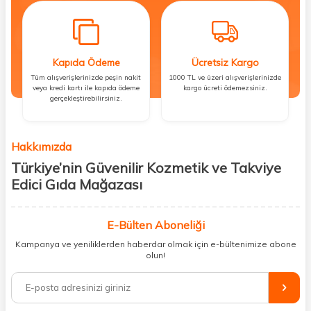
Kapıda Ödeme
Ücretsiz Kargo
Tüm alışverişlerinizde peşin nakit
1000 TL ve üzeri alışverişlerinizde
veya kredi kartı ile kapıda ödeme
kargo ücreti ödemezsiniz.
gerçekleştirebilirsiniz.
Hakkımızda
Türkiye’nin Güvenilir Kozmetik ve Takviye
Edici Gıda Mağazası
Güzellik, sağlık ve iyi hissetmek herkesin hakkı! Biz de bu vizyonla, hem
kişisel bakım hem de takviye edici gıda ürünlerini sizlerle
E-Bülten Aboneliği
buluşturuyoruz. Artık mağaza mağaza dolaşmanıza gerek yok;
Kampanya ve yeniliklerden haberdar olmak için e-bültenimize abone
ihtiyacınız olan her şeyi tek bir çatı altında topluyor ve kapınıza kadar
olun!
güvenle ulaştırıyoruz.
%100 orijinal kozmetik ve sağlık ürünleriyle güzelliğinizi tamamlayabilir,
vücudunuzu desteklemek için güvenilir takviye edici gıdalara
ulaşabilirsiniz. Cilt bakımından saç bakımına, makyajdan vitamin ve