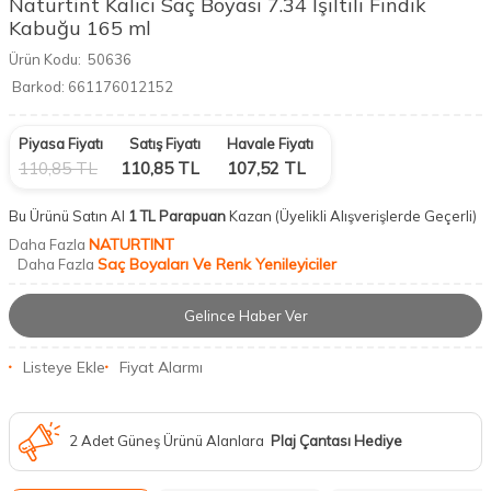
Naturtint Kalıcı Saç Boyası 7.34 Işıltılı Fındık
Kabuğu 165 ml
Ürün Kodu:
50636
Barkod:
661176012152
Piyasa Fiyatı
Satış Fiyatı
Havale Fiyatı
110,85
TL
110,85
TL
107,52
TL
Bu Ürünü Satın Al
1 TL Parapuan
Kazan
(Üyelikli Alışverişlerde Geçerli)
NATURTINT
Daha Fazla
Saç Boyaları Ve Renk Yenileyiciler
Daha Fazla
Gelince Haber Ver
Listeye Ekle
Fiyat Alarmı
2 Adet Güneş Ürünü Alanlara
Plaj Çantası Hediye