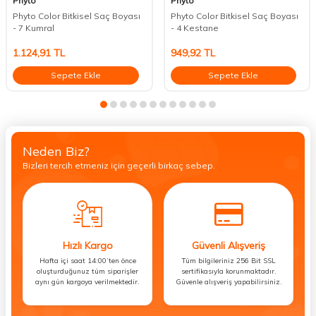
Phyto
Phyto
Phyto Color Bitkisel Saç Boyası
Phyto Color Bitkisel Saç Boyası
- 7 Kumral
- 4 Kestane
1.124,91
TL
949,92
TL
Sepete Ekle
Sepete Ekle
Neden Biz?
Bizleri tercih etmeniz için geçerli birkaç sebep.
Hızlı Kargo
Güvenli Alışveriş
Hafta içi saat 14:00’ten önce
Tüm bilgileriniz 256 Bit SSL
oluşturduğunuz tüm siparişler
sertifikasıyla korunmaktadır.
aynı gün kargoya verilmektedir.
Güvenle alışveriş yapabilirsiniz.