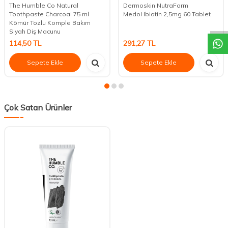
DESTEK
The Humble Co Natural
Dermoskin NutraFarm
Toothpaste Charcoal 75 ml
MedoHbiotin 2,5mg 60 Tablet
Kömür Tozlu Komple Bakım
Siyah Diş Macunu
114,50
TL
291,27
TL
Sepete Ekle
Sepete Ekle
Çok Satan Ürünler