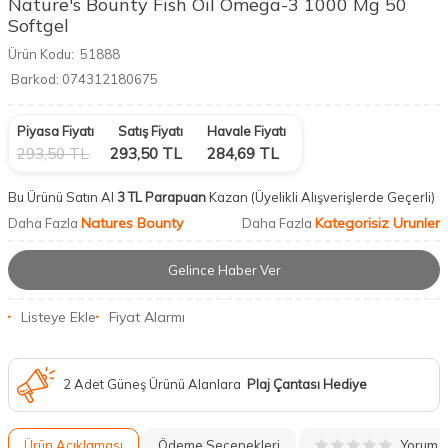
Nature's Bounty Fish Oil Omega-3 1000 Mg 50
Softgel
Ürün Kodu:
51888
Barkod:
074312180675
Piyasa Fiyatı
Satış Fiyatı
Havale Fiyatı
293,50
TL
293,50
TL
284,69
TL
Bu Ürünü Satın Al
3 TL Parapuan
Kazan
(Üyelikli Alışverişlerde Geçerli)
Natures Bounty
Kategorisiz Urunler
Daha Fazla
Daha Fazla
Gelince Haber Ver
Listeye Ekle
Fiyat Alarmı
2 Adet Güneş Ürünü Alanlara
Plaj Çantası Hediye
Yorum
Ürün Açıklaması
Ödeme Seçenekleri