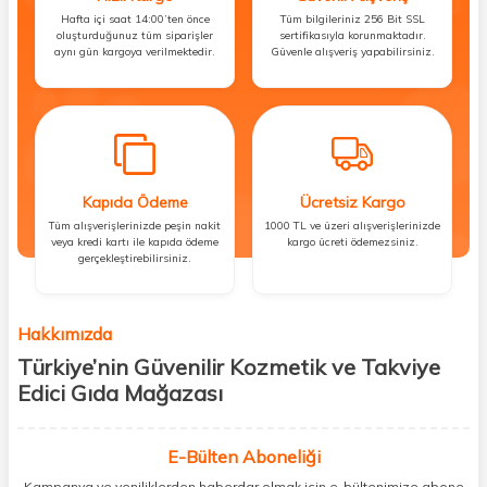
Hafta içi saat 14:00’ten önce
Tüm bilgileriniz 256 Bit SSL
oluşturduğunuz tüm siparişler
sertifikasıyla korunmaktadır.
aynı gün kargoya verilmektedir.
Güvenle alışveriş yapabilirsiniz.
Kapıda Ödeme
Ücretsiz Kargo
Tüm alışverişlerinizde peşin nakit
1000 TL ve üzeri alışverişlerinizde
veya kredi kartı ile kapıda ödeme
kargo ücreti ödemezsiniz.
gerçekleştirebilirsiniz.
Hakkımızda
Türkiye’nin Güvenilir Kozmetik ve Takviye
Edici Gıda Mağazası
Güzellik, sağlık ve iyi hissetmek herkesin hakkı! Biz de bu vizyonla, hem
kişisel bakım hem de takviye edici gıda ürünlerini sizlerle
E-Bülten Aboneliği
buluşturuyoruz. Artık mağaza mağaza dolaşmanıza gerek yok;
Kampanya ve yeniliklerden haberdar olmak için e-bültenimize abone