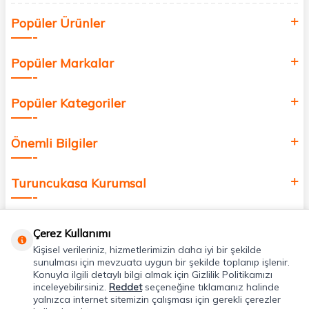
Siz de kendinizi yenilemek, sağlığınızı desteklemek ve güzelliğinize
Popüler Ürünler
değer katmak için bize katılın!
Popüler Markalar
Popüler Kategoriler
Önemli Bilgiler
Turuncukasa Kurumsal
Hızlı Erişim
Çerez Kullanımı
Kişisel verileriniz, hizmetlerimizin daha iyi bir şekilde
Uygulamalarımız
sunulması için mevzuata uygun bir şekilde toplanıp işlenir.
Konuyla ilgili detaylı bilgi almak için Gizlilik Politikamızı
inceleyebilirsiniz.
Reddet
seçeneğine tıklamanız halinde
yalnızca internet sitemizin çalışması için gerekli çerezler
Adres & İletişim