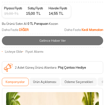
Piyasa Fiyatı
Satış Fiyatı
Havale Fiyatı
15,00
TL
15,00
TL
14,55
TL
Bu Ürünü Satın Al
0 TL Parapuan
Kazan
DİĞER
Kedi Mamaları
Daha Fazla
Daha Fazla
Gelince Haber Ver
Listeye Ekle
Fiyat Alarmı
2 Adet Güneş Ürünü Alanlara
Plaj Çantası Hediye
Kampanyalar
Ürün Açıklaması
Ödeme Seçenekleri