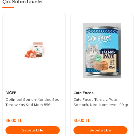
Çok Satan Ürünler
DİĞER
Cute Faces
Optimeal Somon-Karides Sos
Cute Faces Tahılsız Pate
Tahılsz Yaş Ked.Mam.85G
Somonlu Kedi Konserve 400 gr
45,00
TL
40,00
TL
Sepete Ekle
Sepete Ekle