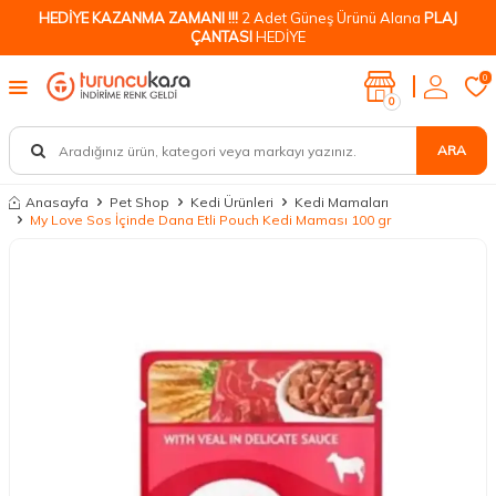
HEDİYE KAZANMA ZAMANI !!!
2 Adet Güneş Ürünü Alana
PLAJ
ÇANTASI
HEDİYE
0
0
ARA
Anasayfa
Pet Shop
Kedi Ürünleri
Kedi Mamaları
My Love Sos İçinde Dana Etli Pouch Kedi Maması 100 gr