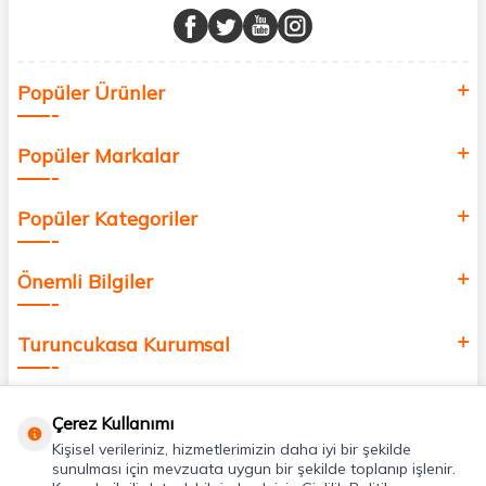
buluşturuyor ve online alışveriş deneyiminizi en iyi hale getiriyoruz.
Sağlık, güzellik ve iyi yaşam için aradığınız her şey burada!
Siz de kendinizi yenilemek, sağlığınızı desteklemek ve güzelliğinize
Popüler Ürünler
değer katmak için bize katılın!
Popüler Markalar
Popüler Kategoriler
Önemli Bilgiler
Turuncukasa Kurumsal
Hızlı Erişim
Çerez Kullanımı
Kişisel verileriniz, hizmetlerimizin daha iyi bir şekilde
Uygulamalarımız
sunulması için mevzuata uygun bir şekilde toplanıp işlenir.