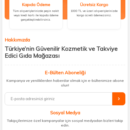
Kapıda Ödeme
Ücretsiz Kargo
Tüm alışverişlerinizde peşin nakit
1000 TL ve üzeri alışverişlerinizde
veya kredi kartı ile kapıda ödeme
kargo ücreti ödemezsiniz.
gerçekleştirebilirsiniz.
Hakkımızda
Türkiye’nin Güvenilir Kozmetik ve Takviye
Edici Gıda Mağazası
Güzellik, sağlık ve iyi hissetmek herkesin hakkı! Biz de bu vizyonla, hem
kişisel bakım hem de takviye edici gıda ürünlerini sizlerle
E-Bülten Aboneliği
buluşturuyoruz. Artık mağaza mağaza dolaşmanıza gerek yok;
Kampanya ve yeniliklerden haberdar olmak için e-bültenimize abone
ihtiyacınız olan her şeyi tek bir çatı altında topluyor ve kapınıza kadar
olun!
güvenle ulaştırıyoruz.
%100 orijinal kozmetik ve sağlık ürünleriyle güzelliğinizi tamamlayabilir,
vücudunuzu desteklemek için güvenilir takviye edici gıdalara
ulaşabilirsiniz. Cilt bakımından saç bakımına, makyajdan vitamin ve
Sosyal Medya
minerallere kadar binlerce ürünü uygun fiyat ve hızlı kargo avantajıyla
sunuyoruz.
Takipçilerimize özel kampanyalar için sosyal medyadan bizleri takip
edin.
Müşteri memnuniyetini ön planda tutarak, en kaliteli markaları sizlerle