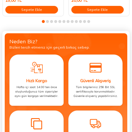
15,00
TL
20,00
TL
Sepete Ekle
Sepete Ekle
Neden Biz?
Bizleri tercih etmeniz için geçerli birkaç sebep.
Hızlı Kargo
Güvenli Alışveriş
Hafta içi saat 14:00’ten önce
Tüm bilgileriniz 256 Bit SSL
oluşturduğunuz tüm siparişler
sertifikasıyla korunmaktadır.
aynı gün kargoya verilmektedir.
Güvenle alışveriş yapabilirsiniz.