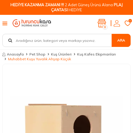
HEDİYE KAZANMA ZAMANI !!!
2 Adet Güneş Ürünü Alana
PLAJ
ÇANTASI
HEDİYE
0
0
ARA
Anasayfa
Pet Shop
Kuş Ürünleri
Kuş Kafes Ekipmanları
Muhabbet Kuşu Yuvalık Ahşap Küçük