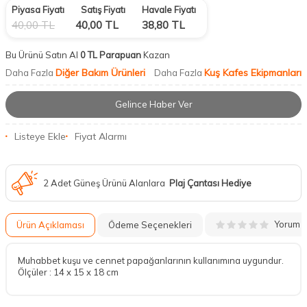
Piyasa Fiyatı
Satış Fiyatı
Havale Fiyatı
40,00
TL
40,00
TL
38,80
TL
Bu Ürünü Satın Al
0 TL Parapuan
Kazan
Diğer Bakım Ürünleri
Kuş Kafes Ekipmanları
Daha Fazla
Daha Fazla
Gelince Haber Ver
Listeye Ekle
Fiyat Alarmı
2 Adet Güneş Ürünü Alanlara
Plaj Çantası Hediye
Yorum
Ürün Açıklaması
Ödeme Seçenekleri
Muhabbet kuşu ve cennet papağanlarının kullanımına uygundur.
Ölçüler : 14 x 15 x 18 cm