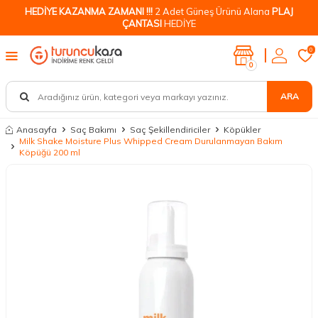
HEDİYE KAZANMA ZAMANI !!!
2 Adet Güneş Ürünü Alana
PLAJ
ÇANTASI
HEDİYE
0
0
ARA
Anasayfa
Saç Bakımı
Saç Şekillendiriciler
Köpükler
Milk Shake Moisture Plus Whipped Cream Durulanmayan Bakım
Köpüğü 200 ml