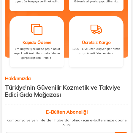
aynı gün kargoya verilmektedir.
Güvenle alışveriş yapabilirsiniz.
Kapıda Ödeme
Ücretsiz Kargo
Tüm alışverişlerinizde peşin nakit
1000 TL ve üzeri alışverişlerinizde
veya kredi kartı ile kapıda ödeme
kargo ücreti ödemezsiniz.
gerçekleştirebilirsiniz.
Hakkımızda
Türkiye’nin Güvenilir Kozmetik ve Takviye
Edici Gıda Mağazası
Güzellik, sağlık ve iyi hissetmek herkesin hakkı! Biz de bu vizyonla, hem
kişisel bakım hem de takviye edici gıda ürünlerini sizlerle
E-Bülten Aboneliği
buluşturuyoruz. Artık mağaza mağaza dolaşmanıza gerek yok;
Kampanya ve yeniliklerden haberdar olmak için e-bültenimize abone
ihtiyacınız olan her şeyi tek bir çatı altında topluyor ve kapınıza kadar
olun!
güvenle ulaştırıyoruz.