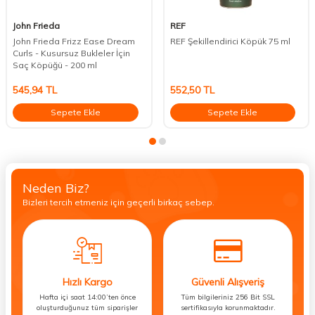
John Frieda
REF
John Frieda Frizz Ease Dream
REF Şekillendirici Köpük 75 ml
Curls - Kusursuz Bukleler İçin
Saç Köpüğü - 200 ml
545,94
TL
552,50
TL
Sepete Ekle
Sepete Ekle
Neden Biz?
Bizleri tercih etmeniz için geçerli birkaç sebep.
Hızlı Kargo
Güvenli Alışveriş
Hafta içi saat 14:00’ten önce
Tüm bilgileriniz 256 Bit SSL
oluşturduğunuz tüm siparişler
sertifikasıyla korunmaktadır.