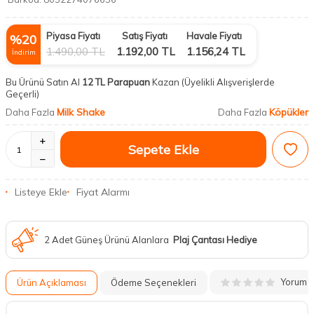
Piyasa Fiyatı
Satış Fiyatı
Havale Fiyatı
%
20
1.490,00
TL
1.192,00
TL
1.156,24
TL
İndirim
Bu Ürünü Satın Al
12 TL Parapuan
Kazan
(Üyelikli Alışverişlerde
Geçerli)
Milk Shake
Köpükler
Daha Fazla
Daha Fazla
Sepete Ekle
Listeye Ekle
Fiyat Alarmı
2 Adet Güneş Ürünü Alanlara
Plaj Çantası Hediye
Yorum
Ürün Açıklaması
Ödeme Seçenekleri