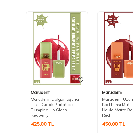
Maruderm
Maruderm
iquid
Maruderm Dolgunlaştırıcı
Maruderm Uzun 
ry
Etkili Dudak Parlatıcısı –
Kadifemsi Mat Li
Plumping Lip Gloss
Liquid Matte R
Redberry
Red
425,00
TL
450,00
TL