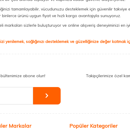
iğinizi tamamlayabilir, vücudunuzu desteklemek için güvenilir takviye e
binlerce ürünü uygun fiyat ve hızlı kargo avantajıyla sunuyoruz.
 markaları sizlerle buluşturuyor ve online alışveriş deneyiminizi en iyi 
izi yenilemek, sağlığınızı desteklemek ve güzelliğinize değer katmak için
-bültenimize abone olun!
Takipçilerimize özel ka
ler Markalar
Popüler Kategoriler