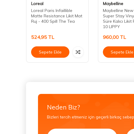
Loreal
Maybelline
+
Loreal Paris Infaillible
Maybelline New
13
Matte Resistance Likit Mat
Super Stay Viny
Ruj - 400 Spill The Tea
Süre Kalıcı Likit
10 LIPPY
524,95
TL
960,00
TL
Sepete Ekle
Sepete Ekle
Neden Biz?
Bizleri tercih etmeniz için geçerli birkaç sebep