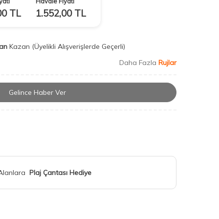
yatı
Havale Fiyatı
00
TL
1.552,00
TL
an
Kazan
(Üyelikli Alışverişlerde Geçerli)
Daha Fazla
Rujlar
Gelince Haber Ver
 Alanlara
Plaj Çantası Hediye