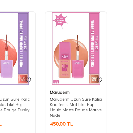
Maruderm
Maru
zun Süre Kalıcı
Maruderm Uzun Süre Kalıcı
Marud
at Likit Ruj –
Kadifemsi Mat Likit Ruj –
Nemle
te Rouge Dusky
Liquid Matte Rouge Mauve
Parlat
Nude
Mello
L
450,00
TL
425,