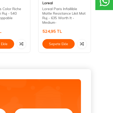
Loreal
Maru
s Color Riche
Loreal Paris Infaillible
Marud
i Ruj - 540
Matte Resistance Likit Mat
Etkili
oppable
Ruj - 635 Worth It -
Plump
Medium-
Redbe
L
524,95
TL
425,
 Ekle
Sepete Ekle
Se