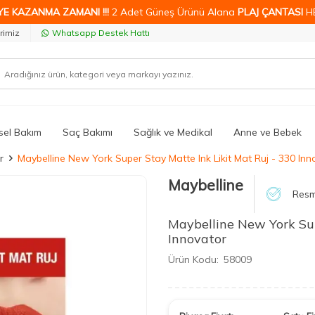
YE KAZANMA ZAMANI !!!
2 Adet Güneş Ürünü Alana
PLAJ ÇANTASI
H
rimiz
Whatsapp Destek Hattı
isel Bakım
Saç Bakımı
Sağlık ve Medikal
Anne ve Bebek
r
Maybelline New York Super Stay Matte Ink Likit Mat Ruj - 330 Inn
Maybelline
Resm
Maybelline New York Sup
Innovator
Ürün Kodu:
58009