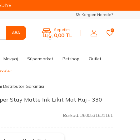
EDİYE
Kargom Nerede?
Sepetim
0
ARA
0,00
TL
0
Makyaj
Süpermarket
Petshop
Outlet
ovator
i Distribütör Garantisi
er Stay Matte Ink Likit Mat Ruj - 330
Barkod:
3600531631161