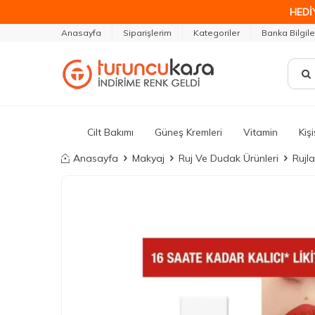
HEDİ
Anasayfa
Siparişlerim
Kategoriler
Banka Bilgile
Cilt Bakımı
Güneş Kremleri
Vitamin
Kiş
Anasayfa
Makyaj
Ruj Ve Dudak Ürünleri
Rujla