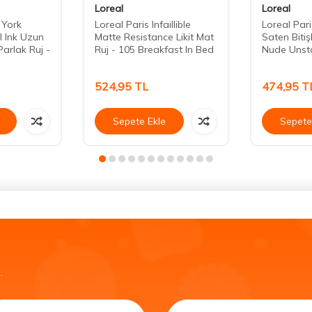
Loreal
Loreal
 York
Loreal Paris Infaillible
Loreal Pari
l Ink Uzun
Matte Resistance Likit Mat
Saten Bitişl
 Parlak Ruj -
Ruj - 105 Breakfast In Bed
Nude Unst
524,95
TL
474,95
T
Sepete Ekle
Sepete
.