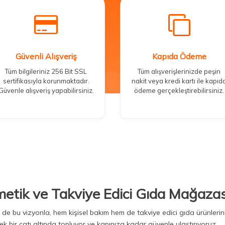
Güvenli Alışveriş
Kapıda Ödeme
Tüm bilgileriniz 256 Bit SSL
Tüm alışverişlerinizde peşin
sertifikasıyla korunmaktadır.
nakit veya kredi kartı ile kapıd
Güvenle alışveriş yapabilirsiniz.
ödeme gerçekleştirebilirsiniz.
metik ve Takviye Edici Gıda Mağazas
Biz de bu vizyonla, hem kişisel bakım hem de takviye edici gıda ürünler
ek bir çatı altında topluyor ve kapınıza kadar güvenle ulaştırıyoruz.