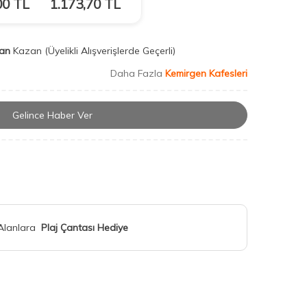
00
TL
1.173,70
TL
an
Kazan
(Üyelikli Alışverişlerde Geçerli)
Daha Fazla
Kemirgen Kafesleri
Gelince Haber Ver
 Alanlara
Plaj Çantası Hediye