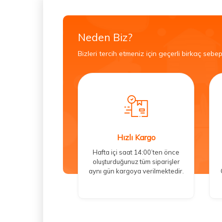
Neden Biz?
Bizleri tercih etmeniz için geçerli birkaç sebep
Hızlı Kargo
Hafta içi saat 14:00’ten önce
oluşturduğunuz tüm siparişler
aynı gün kargoya verilmektedir.