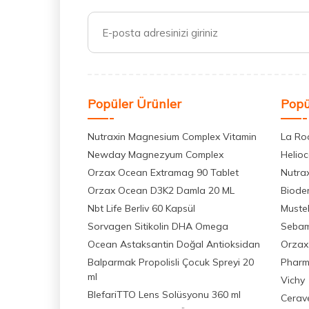
Popüler Ürünler
Popü
Nutraxin Magnesium Complex Vitamin
La Ro
Newday Magnezyum Complex
Helio
Orzax Ocean Extramag 90 Tablet
Nutra
Orzax Ocean D3K2 Damla 20 ML
Biode
Nbt Life Berliv 60 Kapsül
Muste
Sorvagen Sitikolin DHA Omega
Seba
Ocean Astaksantin Doğal Antioksidan
Orzax
Balparmak Propolisli Çocuk Spreyi 20
Pharm
ml
Vichy
BlefariTTO Lens Solüsyonu 360 ml
Cerav