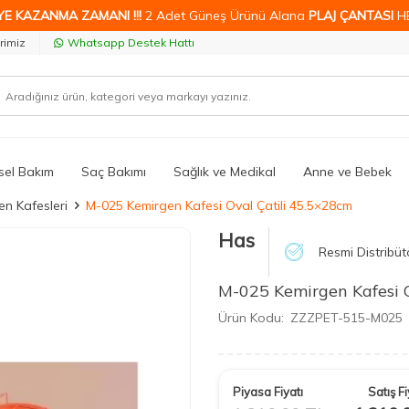
YE KAZANMA ZAMANI !!!
2 Adet Güneş Ürünü Alana
PLAJ ÇANTASI
H
rimiz
Whatsapp Destek Hattı
isel Bakım
Saç Bakımı
Sağlık ve Medikal
Anne ve Bebek
en Kafesleri
M-025 Kemirgen Kafesi Oval Çatili 45.5×28cm
Has
Resmi Distribüt
M-025 Kemirgen Kafesi 
Ürün Kodu:
ZZZPET-515-M025
Piyasa Fiyatı
Satış Fi