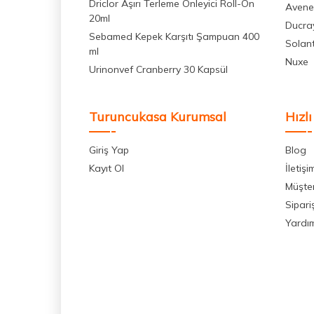
Driclor Aşırı Terleme Önleyici Roll-On
Avene
20ml
Ducra
Sebamed Kepek Karşıtı Şampuan 400
Solan
ml
Nuxe
Urinonvef Cranberry 30 Kapsül
Turuncukasa Kurumsal
Hızlı
Giriş Yap
Blog
Kayıt Ol
İletişi
Müşter
Sipari
Yardı