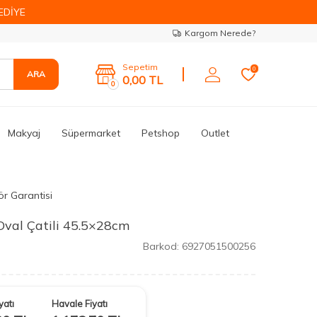
EDİYE
Kargom Nerede?
Sepetim
0
ARA
0,00
TL
0
Makyaj
Süpermarket
Petshop
Outlet
ör Garantisi
Oval Çatili 45.5×28cm
Barkod:
6927051500256
yatı
Havale Fiyatı