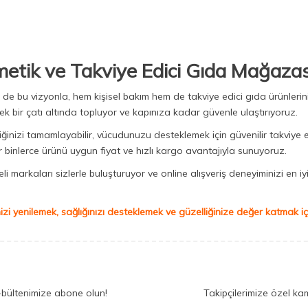
metik ve Takviye Edici Gıda Mağazas
Biz de bu vizyonla, hem kişisel bakım hem de takviye edici gıda ürünler
ek bir çatı altında topluyor ve kapınıza kadar güvenle ulaştırıyoruz.
iğinizi tamamlayabilir, vücudunuzu desteklemek için güvenilir takviye e
binlerce ürünü uygun fiyat ve hızlı kargo avantajıyla sunuyoruz.
 markaları sizlerle buluşturuyor ve online alışveriş deneyiminizi en iyi 
izi yenilemek, sağlığınızı desteklemek ve güzelliğinize değer katmak için
-bültenimize abone olun!
Takipçilerimize özel ka