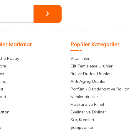
ler Markalar
Popüler Kategoriler
che Posay
Vitaminler
care
Cilt Temizleme Ürünleri
xin
Ruj ve Dudak Ürünleri
rma
Anti Aging Ürünler
la
Parfüm - Deodarant ve Roll on
med
Nemlendiriciler
Maskara ve Rimel
aton
Eyeliner ve Dipliner
Saç Kremleri
e
Şampuanlar