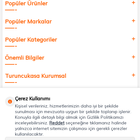
Popüler Ürünler
değer katmak için bize katılın!
Popüler Markalar
Popüler Kategoriler
Önemli Bilgiler
Turuncukasa Kurumsal
Hızlı Erişim
Çerez Kullanımı
Kişisel verileriniz, hizmetlerimizin daha iyi bir şekilde
Uygulamalarımız
sunulması için mevzuata uygun bir şekilde toplanıp işlenir.
Konuyla ilgili detaylı bilgi almak için Gizlilik Politikamızı
inceleyebilirsiniz.
Reddet
seçeneğine tıklamanız halinde
yalnızca internet sitemizin çalışması için gerekli çerezler
Adres & İletişim
kullanılacaktır.