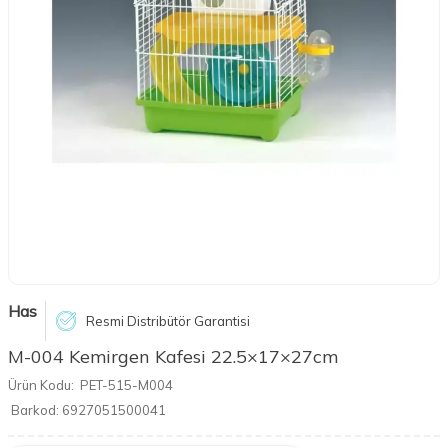
Has
Resmi Distribütör Garantisi
M-004 Kemirgen Kafesi 22.5×17×27cm
Ürün Kodu:
PET-515-M004
Barkod:
6927051500041