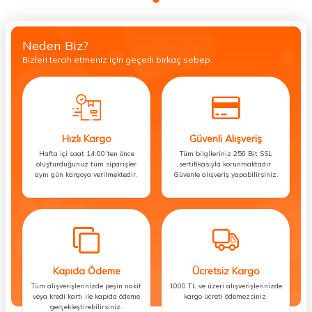
Neden Biz?
Bizleri tercih etmeniz için geçerli birkaç sebep.
Hızlı Kargo
Güvenli Alışveriş
Hafta içi saat 14:00’ten önce
Tüm bilgileriniz 256 Bit SSL
oluşturduğunuz tüm siparişler
sertifikasıyla korunmaktadır.
aynı gün kargoya verilmektedir.
Güvenle alışveriş yapabilirsiniz.
Kapıda Ödeme
Ücretsiz Kargo
Tüm alışverişlerinizde peşin nakit
1000 TL ve üzeri alışverişlerinizde
veya kredi kartı ile kapıda ödeme
kargo ücreti ödemezsiniz.
gerçekleştirebilirsiniz.