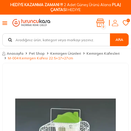
HEDİYE KAZANMA ZAMANI !!!
2 Adet Güneş Ürünü Alana
PLAJ
ÇANTASI
HEDİYE
0
0
ARA
Anasayfa
Pet Shop
Kemirgen Ürünleri
Kemirgen Kafesleri
M-004 Kemirgen Kafesi 22.5×17×27cm