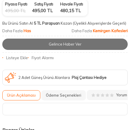
Piyasa Fiyatı
Satış Fiyatı
Havale Fiyatı
495,00
TL
495,00
TL
480,15
TL
Bu Ürünü Satın Al
5 TL Parapuan
Kazan
(Üyelikli Alışverişlerde Geçerli)
Has
Kemirgen Kafesleri
Daha Fazla
Daha Fazla
Gelince Haber Ver
Listeye Ekle
Fiyat Alarmı
2 Adet Güneş Ürünü Alanlara
Plaj Çantası Hediye
Yorum
Ürün Açıklaması
Ödeme Seçenekleri
Benzer Ürünler