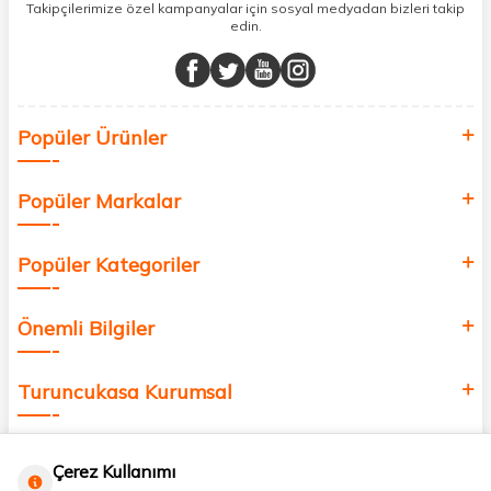
sunuyoruz.
Takipçilerimize özel kampanyalar için sosyal medyadan bizleri takip
edin.
Müşteri memnuniyetini ön planda tutarak, en kaliteli markaları sizlerle
buluşturuyor ve online alışveriş deneyiminizi en iyi hale getiriyoruz.
Sağlık, güzellik ve iyi yaşam için aradığınız her şey burada!
Siz de kendinizi yenilemek, sağlığınızı desteklemek ve güzelliğinize
Popüler Ürünler
değer katmak için bize katılın!
Popüler Markalar
Popüler Kategoriler
Önemli Bilgiler
Turuncukasa Kurumsal
Hızlı Erişim
Çerez Kullanımı