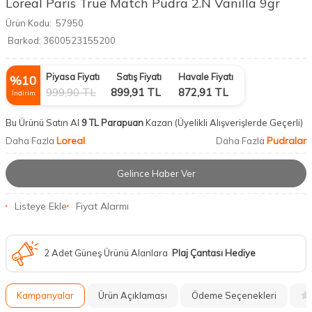
Loreal Paris True Match Pudra 2.N Vanilla 9gr
Ürün Kodu:
57950
Barkod:
3600523155200
Piyasa Fiyatı
Satış Fiyatı
Havale Fiyatı
%
10
999,90
TL
899,91
TL
872,91
TL
İndirim
Bu Ürünü Satın Al
9 TL Parapuan
Kazan
(Üyelikli Alışverişlerde Geçerli)
Loreal
Pudralar
Daha Fazla
Daha Fazla
Gelince Haber Ver
Listeye Ekle
Fiyat Alarmı
2 Adet Güneş Ürünü Alanlara
Plaj Çantası Hediye
Kampanyalar
Ürün Açıklaması
Ödeme Seçenekleri