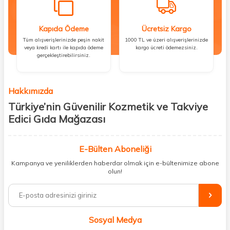
Kapıda Ödeme
Ücretsiz Kargo
Tüm alışverişlerinizde peşin nakit
1000 TL ve üzeri alışverişlerinizde
veya kredi kartı ile kapıda ödeme
kargo ücreti ödemezsiniz.
gerçekleştirebilirsiniz.
Hakkımızda
Türkiye’nin Güvenilir Kozmetik ve Takviye
Edici Gıda Mağazası
Güzellik, sağlık ve iyi hissetmek herkesin hakkı! Biz de bu vizyonla, hem
kişisel bakım hem de takviye edici gıda ürünlerini sizlerle
E-Bülten Aboneliği
buluşturuyoruz. Artık mağaza mağaza dolaşmanıza gerek yok;
Kampanya ve yeniliklerden haberdar olmak için e-bültenimize abone
ihtiyacınız olan her şeyi tek bir çatı altında topluyor ve kapınıza kadar
olun!
güvenle ulaştırıyoruz.
%100 orijinal kozmetik ve sağlık ürünleriyle güzelliğinizi tamamlayabilir,
vücudunuzu desteklemek için güvenilir takviye edici gıdalara
ulaşabilirsiniz. Cilt bakımından saç bakımına, makyajdan vitamin ve
Sosyal Medya
minerallere kadar binlerce ürünü uygun fiyat ve hızlı kargo avantajıyla