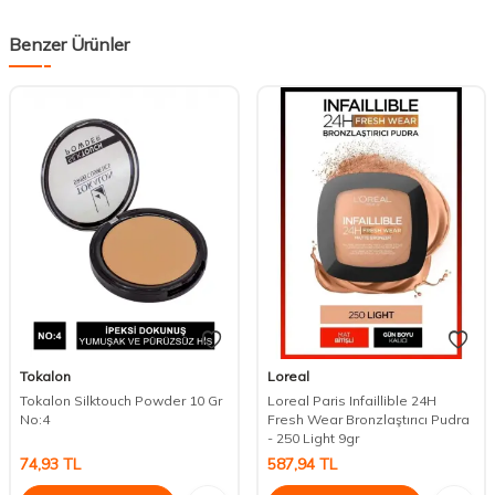
Benzer Ürünler
Tokalon
Loreal
Tokalon Silktouch Powder 10 Gr
Loreal Paris Infaillible 24H
No:4
Fresh Wear Bronzlaştırıcı Pudra
- 250 Light 9gr
74,93
TL
587,94
TL