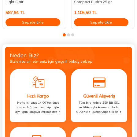
Light Clair
Compact Pudra 25 gr.
587,94
TL
1.105,50
TL
Sepete Ekle
Sepete Ekle
Neden Biz?
Bizleri tercih etmeniz için geçerli birkaç sebep.
Hızlı Kargo
Güvenli Alışveriş
Hafta içi saat 14:00’ten önce
Tüm bilgileriniz 256 Bit SSL
oluşturduğunuz tüm siparişler
sertifikasıyla korunmaktadır.
aynı gün kargoya verilmektedir.
Güvenle alışveriş yapabilirsiniz.