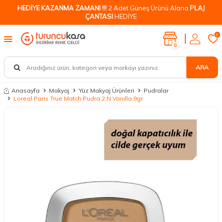
HEDİYE KAZANMA ZAMANI !!!
2 Adet Güneş Ürünü Alana
PLAJ
ÇANTASI
HEDİYE
0
0
ARA
Anasayfa
Makyaj
Yüz Makyaj Ürünleri
Pudralar
Loreal Paris True Match Pudra 2.N Vanilla 9gr