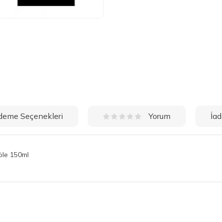
deme Seçenekleri
İad
Yorum
öle 150ml