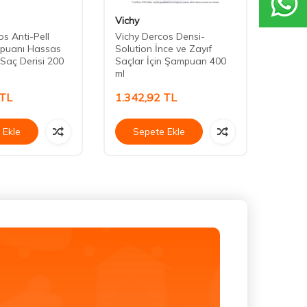
Vichy
Phyto
s Anti-Pell
Vichy Dercos Densi-
Phyto 
puanı Hassas
Solution İnce ve Zayıf
Boyas
ı Saç Derisi 200
Saçlar İçin Şampuan 400
ml
TL
1.342,92
TL
1.06
 Ekle
Sepete Ekle
Se