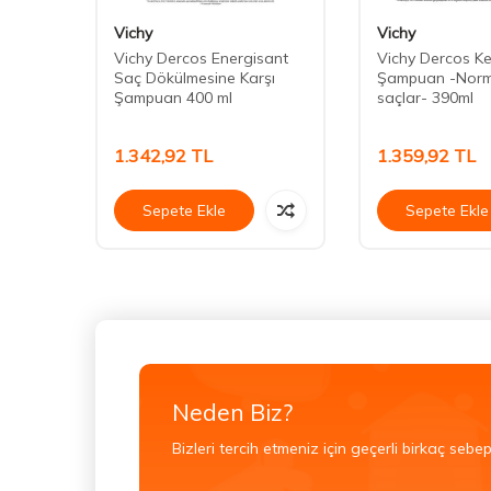
Vichy
Vichy
leyici
Vichy Dercos Energisant
Vichy Dercos Ke
l
Saç Dökülmesine Karşı
Şampuan -Norma
Şampuan 400 ml
saçlar- 390ml
1.342,92
TL
1.359,92
TL
Sepete Ekle
Sepete Ekle
Neden Biz?
Bizleri tercih etmeniz için geçerli birkaç sebep