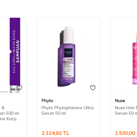
Phyto
Nuxe
e &
Phyto Phytophanere Ultra
Nuxe Hair 
an 500 ml
Serum 50 ml
Serum 50 m
ne Karşı
2.124,92
TL
1.530,00