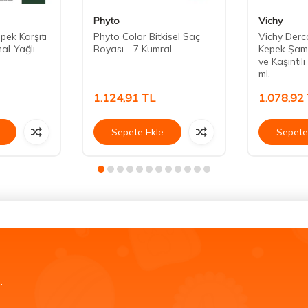
Phyto
Vichy
pek Karşıtı
Phyto Color Bitkisel Saç
Vichy Derco
l-Yağlı
Boyası - 7 Kumral
Kepek Şam
ve Kaşıntıl
ml.
1.124,91
TL
1.078,92
Sepete Ekle
Sepete
.