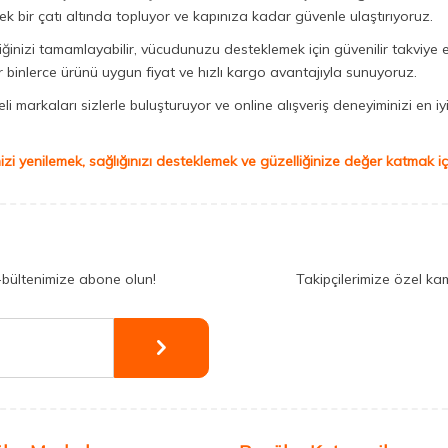
ek bir çatı altında topluyor ve kapınıza kadar güvenle ulaştırıyoruz.
iğinizi tamamlayabilir, vücudunuzu desteklemek için güvenilir takviye e
binlerce ürünü uygun fiyat ve hızlı kargo avantajıyla sunuyoruz.
 markaları sizlerle buluşturuyor ve online alışveriş deneyiminizi en iyi 
izi yenilemek, sağlığınızı desteklemek ve güzelliğinize değer katmak için
-bültenimize abone olun!
Takipçilerimize özel ka