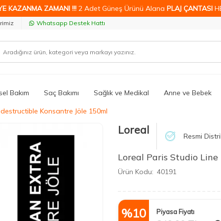
YE KAZANMA ZAMANI !!!
2 Adet Güneş Ürünü Alana
PLAJ ÇANTASI
H
rimiz
Whatsapp Destek Hattı
isel Bakım
Saç Bakımı
Sağlık ve Medikal
Anne ve Bebek
ndestructible Konsantre Jöle 150ml
Loreal
Resmi Distr
Loreal Paris Studio Line
Ürün Kodu:
40191
%
10
Piyasa Fiyatı