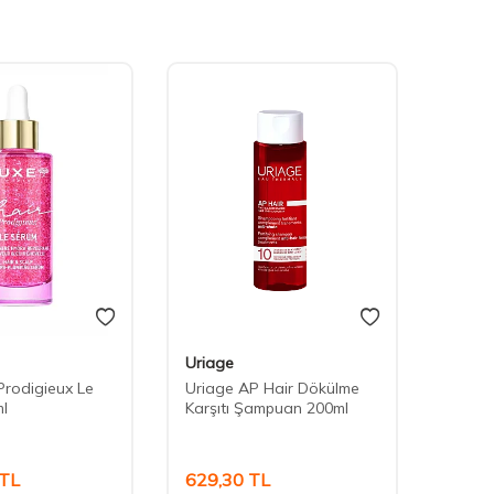
Uriage
Uriag
Prodigieux Le
Uriage AP Hair Dökülme
Uriag
l
Karşıtı Şampuan 200ml
Karşı
TL
629,30
TL
839,