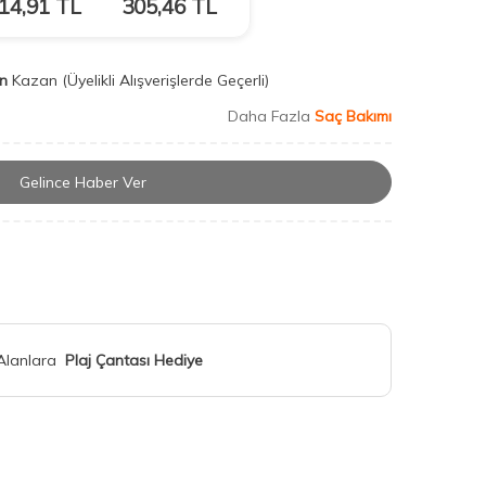
14,91
TL
305,46
TL
n
Kazan
(Üyelikli Alışverişlerde Geçerli)
Daha Fazla
Saç Bakımı
Gelince Haber Ver
 Alanlara
Plaj Çantası Hediye