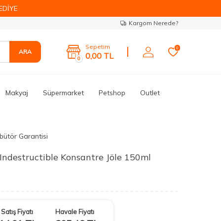
EDİYE
Kargom Nerede?
Sepetim
0
ARA
0,00
TL
0
Makyaj
Süpermarket
Petshop
Outlet
ibütör Garantisi
 Indestructible Konsantre Jöle 150ml
Satış Fiyatı
Havale Fiyatı