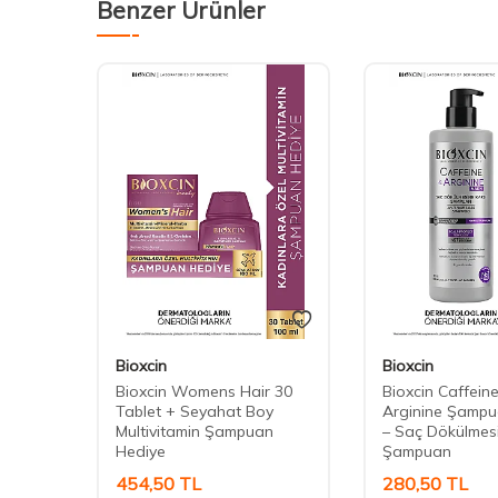
Benzer Ürünler
Bioxcin
Bioxcin
e Saç
Bioxcin Womens Hair 30
Bioxcin Caffein
Tablet + Seyahat Boy
Arginine Şampu
Multivitamin Şampuan
– Saç Dökülmesi
Hediye
Şampuan
454,50
TL
280,50
TL