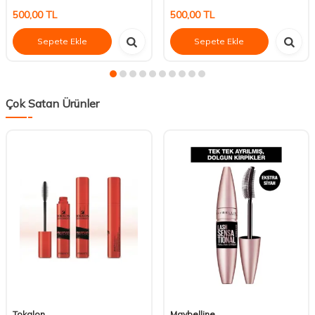
500,00
TL
500,00
TL
Sepete Ekle
Sepete Ekle
Çok Satan Ürünler
Tokalon
Maybelline