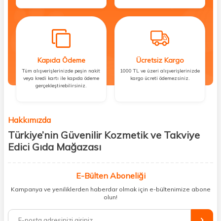
Kapıda Ödeme
Ücretsiz Kargo
Tüm alışverişlerinizde peşin nakit
1000 TL ve üzeri alışverişlerinizde
veya kredi kartı ile kapıda ödeme
kargo ücreti ödemezsiniz.
gerçekleştirebilirsiniz.
Hakkımızda
Türkiye’nin Güvenilir Kozmetik ve Takviye
Edici Gıda Mağazası
Güzellik, sağlık ve iyi hissetmek herkesin hakkı! Biz de bu vizyonla, hem
kişisel bakım hem de takviye edici gıda ürünlerini sizlerle
E-Bülten Aboneliği
buluşturuyoruz. Artık mağaza mağaza dolaşmanıza gerek yok;
Kampanya ve yeniliklerden haberdar olmak için e-bültenimize abone
ihtiyacınız olan her şeyi tek bir çatı altında topluyor ve kapınıza kadar
olun!
güvenle ulaştırıyoruz.
%100 orijinal kozmetik ve sağlık ürünleriyle güzelliğinizi tamamlayabilir,