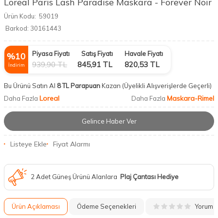
Loreal Paris Lash Paradise Maskara - Forever Noir
Ürün Kodu:
59019
Barkod:
30161443
Piyasa Fiyatı
Satış Fiyatı
Havale Fiyatı
%
10
939,90
TL
845,91
TL
820,53
TL
İndirim
Bu Ürünü Satın Al
8 TL Parapuan
Kazan
(Üyelikli Alışverişlerde Geçerli)
Loreal
Maskara-Rimel
Daha Fazla
Daha Fazla
Gelince Haber Ver
Listeye Ekle
Fiyat Alarmı
2 Adet Güneş Ürünü Alanlara
Plaj Çantası Hediye
Yorum
Ürün Açıklaması
Ödeme Seçenekleri