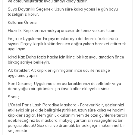
ve dolgunlaştırarak uygulamayı kolaylaştırır.
Suya Dayanıklı Seçenek: Uzun süre kalıcı yapısı ile gün boyu
tazeliğinizi korur.
Kullanım Önerisi
Hazırlık: Kirpiklerinizi makyaj öncesinde temiz ve kuru tutun.
Fırça ile Uygulama: Fırçayı maskaraya daldırarak fazla ürünü
sıyırın. Fırçayı kirpik kökünden uca doğru yukarı hareket ettirerek
uygulayın.
İkinci Kat: Daha fazla hacim için ikinci bir kat uygulamadan önce
birkaç saniye bekleyin.
Alt Kirpikler: Alt kirpikler için fırçanın ince ucu ile nazikçe
uygulama yapın.
Son Dokunuş: Uygulama sonrası kirpiklerinizi düzeltebilir veya
daha yoğun bir görünüm için ilave katlar ekleyebilirsiniz.
Sonuç
L'Oréal Paris Lash Paradise Maskara - Forever Noir, gözlerinizi
etkileyici bir şekilde belirginleştirirken, uzun süre kalıcı ve hacimli
kirpikler sağlar. Hem günlük kullanım hem de özel günlerde tercih
edebileceğiniz bu maskara, makyaj çantanızın vazgeçilmez bir
parçası olacak! Göz alıcı ve dramatik bir bakış için mükemmel bir
seçenektir.