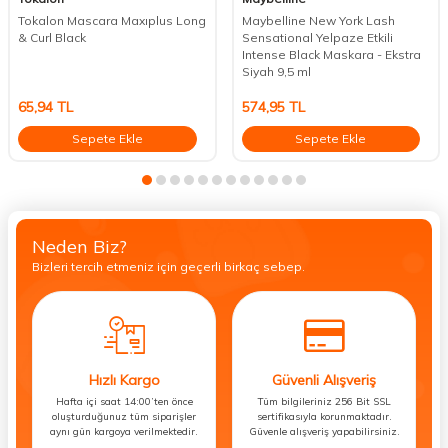
Tokalon Mascara Maxıplus Long
Maybelline New York Lash
& Curl Black
Sensational Yelpaze Etkili
Intense Black Maskara - Ekstra
Siyah 9,5 ml
65,94
TL
574,95
TL
Sepete Ekle
Sepete Ekle
Neden Biz?
Bizleri tercih etmeniz için geçerli birkaç sebep.
Hızlı Kargo
Güvenli Alışveriş
Hafta içi saat 14:00’ten önce
Tüm bilgileriniz 256 Bit SSL
oluşturduğunuz tüm siparişler
sertifikasıyla korunmaktadır.
aynı gün kargoya verilmektedir.
Güvenle alışveriş yapabilirsiniz.