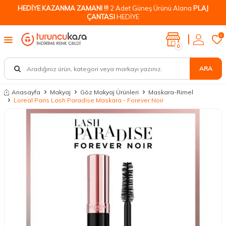
HEDİYE KAZANMA ZAMANI !!!
2 Adet Güneş Ürünü Alana
PLAJ
ÇANTASI
HEDİYE
0
0
ARA
Anasayfa
Makyaj
Göz Makyaj Ürünleri
Maskara-Rimel
Loreal Paris Lash Paradise Maskara - Forever Noir