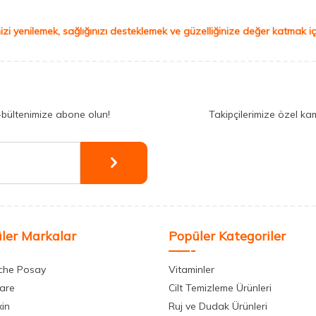
izi yenilemek, sağlığınızı desteklemek ve güzelliğinize değer katmak için
-bültenimize abone olun!
Takipçilerimize özel ka
ler Markalar
Popüler Kategoriler
che Posay
Vitaminler
care
Cilt Temizleme Ürünleri
xin
Ruj ve Dudak Ürünleri