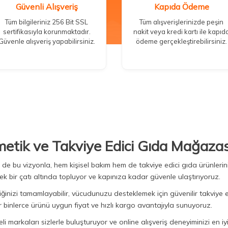
Güvenli Alışveriş
Kapıda Ödeme
Tüm bilgileriniz 256 Bit SSL
Tüm alışverişlerinizde peşin
sertifikasıyla korunmaktadır.
nakit veya kredi kartı ile kapıd
Güvenle alışveriş yapabilirsiniz.
ödeme gerçekleştirebilirsiniz.
metik ve Takviye Edici Gıda Mağazas
Biz de bu vizyonla, hem kişisel bakım hem de takviye edici gıda ürünler
ek bir çatı altında topluyor ve kapınıza kadar güvenle ulaştırıyoruz.
iğinizi tamamlayabilir, vücudunuzu desteklemek için güvenilir takviye e
binlerce ürünü uygun fiyat ve hızlı kargo avantajıyla sunuyoruz.
 markaları sizlerle buluşturuyor ve online alışveriş deneyiminizi en iyi 