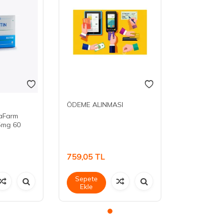
ÖDEME ALINMASI
aFarm
5mg 60
759,05
TL
Sepete
Ekle