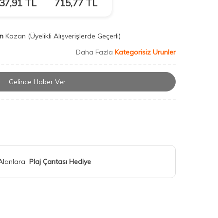
37,91
TL
715,77
TL
n
Kazan
(Üyelikli Alışverişlerde Geçerli)
Daha Fazla
Kategorisiz Urunler
Gelince Haber Ver
 Alanlara
Plaj Çantası Hediye