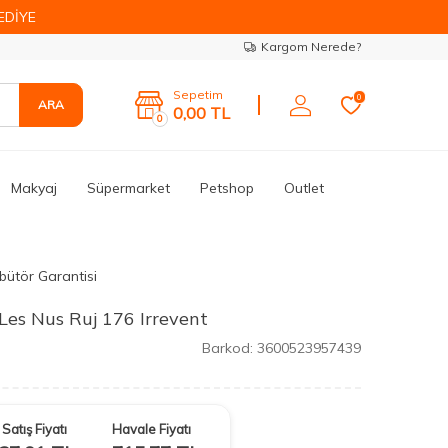
EDİYE
Kargom Nerede?
Sepetim
0
ARA
0,00
TL
0
Makyaj
Süpermarket
Petshop
Outlet
ibütör Garantisi
 Les Nus Ruj 176 Irrevent
Barkod:
3600523957439
Satış Fiyatı
Havale Fiyatı