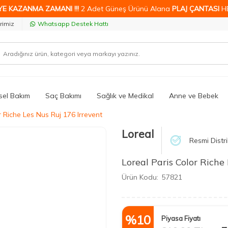
YE KAZANMA ZAMANI !!!
2 Adet Güneş Ürünü Alana
PLAJ ÇANTASI
H
rimiz
Whatsapp Destek Hattı
isel Bakım
Saç Bakımı
Sağlık ve Medikal
Anne ve Bebek
r Riche Les Nus Ruj 176 Irrevent
Loreal
Resmi Distr
Loreal Paris Color Riche
Ürün Kodu:
57821
%
10
Piyasa Fiyatı