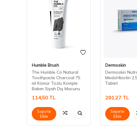
Humble Brush
Dermoskin
The Humble Co Natural
Dermoskin Nutr
Toothpaste Charcoal 75
MedoHbiotin 2,
ml Kömür Tozlu Komple
Tablet
Bakım Siyah Diş Macunu
114,50
TL
291,27
TL
Sepete
Sepete
Ekle
Ekle