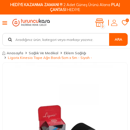
HEDİYE KAZANMA ZAMANI !!!
2 Adet Güneş Ürünü Alana
PLAJ
ÇANTASI
HEDİYE
0
0
ARA
Anasayfa
Sağlık Ve Medikal
Eklem Sağlığı
Ligorix Kinesio Tape Ağrı Bandı 5cm x 5m - Siyah -