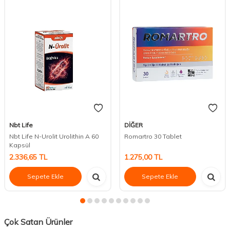
Nbt Life
DİĞER
Nbt Life N-Urolit Urolithin A 60
Romartro 30 Tablet
Kapsül
2.336,65
TL
1.275,00
TL
Sepete Ekle
Sepete Ekle
Çok Satan Ürünler