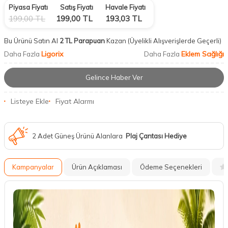
Piyasa Fiyatı
Satış Fiyatı
Havale Fiyatı
199,00
TL
199,00
TL
193,03
TL
Bu Ürünü Satın Al
2 TL Parapuan
Kazan
(Üyelikli Alışverişlerde Geçerli)
Ligorix
Eklem Sağlığı
Daha Fazla
Daha Fazla
Gelince Haber Ver
Listeye Ekle
Fiyat Alarmı
2 Adet Güneş Ürünü Alanlara
Plaj Çantası Hediye
Kampanyalar
Ürün Açıklaması
Ödeme Seçenekleri