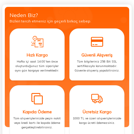
Neden Biz?
Bizleri tercih etmeniz için geçerli birkaç sebep.
Hızlı Kargo
Güvenli Alışveriş
Hafta içi saat 14:00’ten önce
Tüm bilgileriniz 256 Bit SSL
oluşturduğunuz tüm siparişler
sertifikasıyla korunmaktadır.
aynı gün kargoya verilmektedir.
Güvenle alışveriş yapabilirsiniz.
Kapıda Ödeme
Ücretsiz Kargo
Tüm alışverişlerinizde peşin nakit
1000 TL ve üzeri alışverişlerinizde
veya kredi kartı ile kapıda ödeme
kargo ücreti ödemezsiniz.
gerçekleştirebilirsiniz.