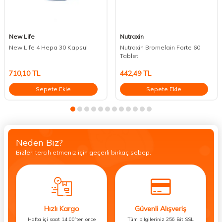
New Life
Nutraxin
New Life 4 Hepa 30 Kapsül
Nutraxin Bromelain Forte 60
Tablet
710,10
TL
442,49
TL
Sepete Ekle
Sepete Ekle
Neden Biz?
Bizleri tercih etmeniz için geçerli birkaç sebep.
Hızlı Kargo
Güvenli Alışveriş
Hafta içi saat 14:00’ten önce
Tüm bilgileriniz 256 Bit SSL