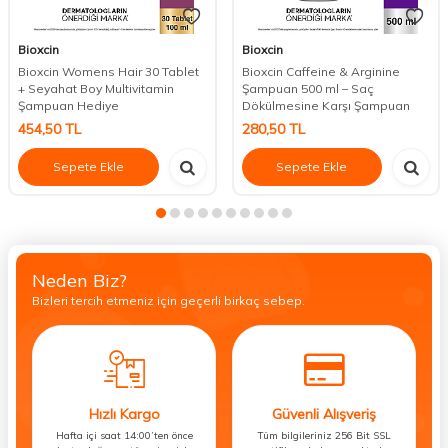
Bioxcin
Bioxcin
Bioxcin Womens Hair 30 Tablet
Bioxcin Caffeine & Arginine
+ Seyahat Boy Multivitamin
Şampuan 500 ml – Saç
Şampuan Hediye
Dökülmesine Karşı Şampuan
454,50
TL
280,50
TL
Sepete Ekle
Sepete Ekle
Neden Biz?
Bizleri tercih etmeniz için geçerli birkaç sebep.
Hızlı Kargo
Güvenli Alışveriş
Hafta içi saat 14:00’ten önce
Tüm bilgileriniz 256 Bit SSL