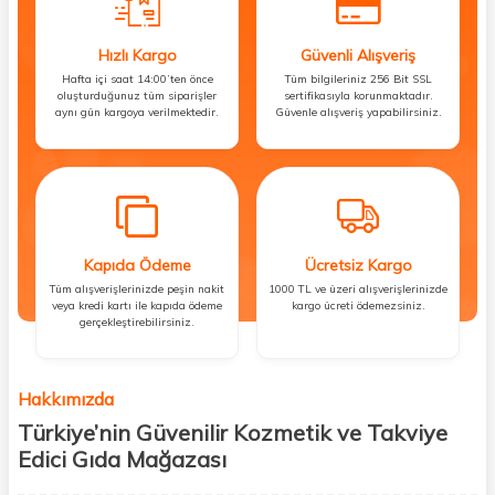
Hızlı Kargo
Güvenli Alışveriş
Hafta içi saat 14:00’ten önce
Tüm bilgileriniz 256 Bit SSL
oluşturduğunuz tüm siparişler
sertifikasıyla korunmaktadır.
aynı gün kargoya verilmektedir.
Güvenle alışveriş yapabilirsiniz.
Kapıda Ödeme
Ücretsiz Kargo
Tüm alışverişlerinizde peşin nakit
1000 TL ve üzeri alışverişlerinizde
veya kredi kartı ile kapıda ödeme
kargo ücreti ödemezsiniz.
gerçekleştirebilirsiniz.
Hakkımızda
Türkiye’nin Güvenilir Kozmetik ve Takviye
Edici Gıda Mağazası
Güzellik, sağlık ve iyi hissetmek herkesin hakkı! Biz de bu vizyonla, hem