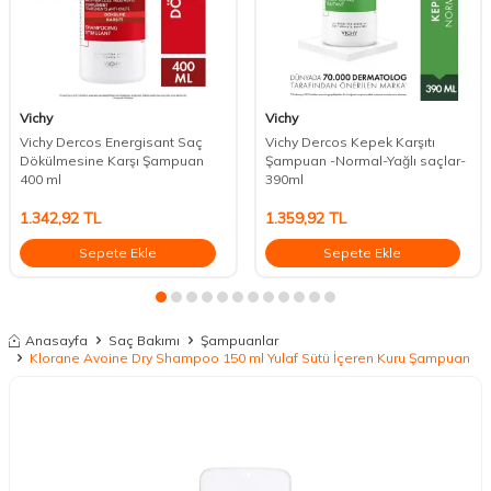
Vichy
Vichy
Vichy Dercos Energisant Saç
Vichy Dercos Kepek Karşıtı
Dökülmesine Karşı Şampuan
Şampuan -Normal-Yağlı saçlar-
400 ml
390ml
1.342,92
TL
1.359,92
TL
Sepete Ekle
Sepete Ekle
Anasayfa
Saç Bakımı
Şampuanlar
Klorane Avoine Dry Shampoo 150 ml Yulaf Sütü İçeren Kuru Şampuan