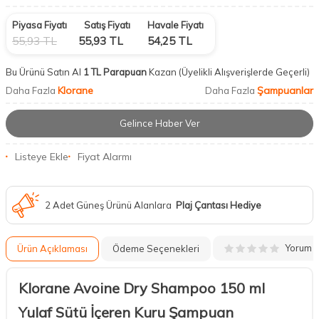
Piyasa Fiyatı
Satış Fiyatı
Havale Fiyatı
55,93
TL
55,93
TL
54,25
TL
Bu Ürünü Satın Al
1 TL Parapuan
Kazan
(Üyelikli Alışverişlerde Geçerli)
Klorane
Şampuanlar
Daha Fazla
Daha Fazla
Gelince Haber Ver
Listeye Ekle
Fiyat Alarmı
2 Adet Güneş Ürünü Alanlara
Plaj Çantası Hediye
Yorum
Ürün Açıklaması
Ödeme Seçenekleri
Klorane Avoine Dry Shampoo 150 ml
Yulaf Sütü İçeren Kuru Şampuan