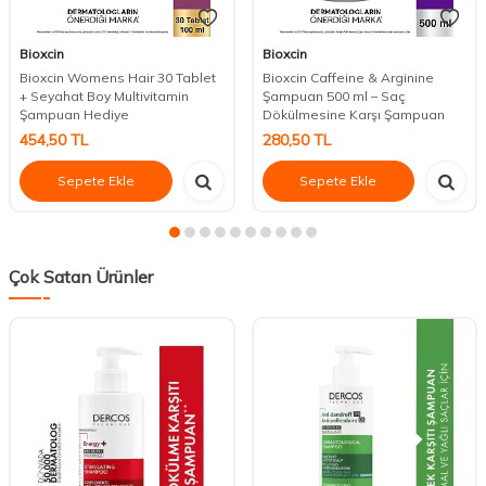
Bioxcin
Bioxcin
Bioxcin Womens Hair 30 Tablet
Bioxcin Caffeine & Arginine
+ Seyahat Boy Multivitamin
Şampuan 500 ml – Saç
Şampuan Hediye
Dökülmesine Karşı Şampuan
454,50
TL
280,50
TL
Sepete Ekle
Sepete Ekle
Çok Satan Ürünler