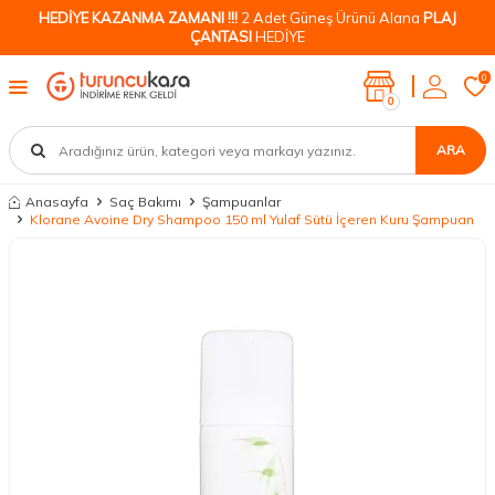
HEDİYE KAZANMA ZAMANI !!!
2 Adet Güneş Ürünü Alana
PLAJ
ÇANTASI
HEDİYE
0
0
ARA
Anasayfa
Saç Bakımı
Şampuanlar
Klorane Avoine Dry Shampoo 150 ml Yulaf Sütü İçeren Kuru Şampuan