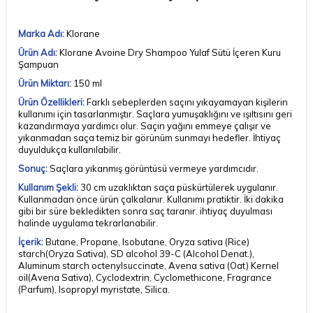
Marka Adı:
Klorane
Ürün Adı:
Klorane Avoine Dry Shampoo Yulaf Sütü İçeren Kuru
Şampuan
Ürün Miktarı:
150 ml
Ürün Özellikleri:
Farklı sebeplerden saçını yıkayamayan kişilerin
kullanımı için tasarlanmıştır. Saçlara yumuşaklığını ve ışıltısını geri
kazandırmaya yardımcı olur. Saçın yağını emmeye çalışır ve
yıkanmadan saça temiz bir görünüm sunmayı hedefler. İhtiyaç
duyuldukça kullanılabilir.
Sonuç:
Saçlara yıkanmış görüntüsü vermeye yardımcıdır.
Kullanım Şekli:
30 cm uzaklıktan saça püskürtülerek uygulanır.
Kullanmadan önce ürün çalkalanır. Kullanımı pratiktir. İki dakika
gibi bir süre bekledikten sonra saç taranır. ihtiyaç duyulması
halinde uygulama tekrarlanabilir.
İçerik:
Butane, Propane, Isobutane, Oryza sativa (Rice)
starch(Oryza Sativa), SD alcohol 39-C (Alcohol Denat.),
Aluminum starch octenylsuccinate, Avena sativa (Oat) Kernel
oil(Avena Sativa), Cyclodextrin, Cyclomethicone, Fragrance
(Parfum), Isopropyl myristate, Silica.