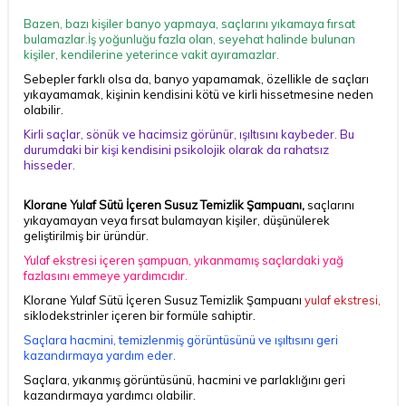
Bazen, bazı kişiler banyo yapmaya, saçlarını yıkamaya fırsat
bulamazlar.İş yoğunluğu fazla olan, seyehat halinde bulunan
kişiler, kendilerine yeterince vakit ayıramazlar.
Sebepler farklı olsa da, banyo yapamamak, özellikle de saçları
yıkayamamak, kişinin kendisini kötü ve kirli hissetmesine neden
olabilir.
Kirli saçlar, sönük ve hacimsiz görünür, ışıltısını kaybeder. Bu
durumdaki bir kişi kendisini psikolojik olarak da rahatsız
hisseder.
Klorane Yulaf Sütü İçeren Susuz Temizlik Şampuanı,
saçlarını
yıkayamayan veya fırsat bulamayan kişiler, düşünülerek
geliştirilmiş bir üründür.
Yulaf ekstresi içeren şampuan, yıkanmamış saçlardaki yağ
fazlasını emmeye yardımcıdır.
Klorane Yulaf Sütü İçeren Susuz Temizlik Şampuanı
yulaf ekstresi
,
siklodekstrinler içeren bir formüle sahiptir.
Saçlara hacmini, temizlenmiş görüntüsünü ve ışıltısını geri
kazandırmaya yardım eder.
Saçlara, yıkanmış görüntüsünü, hacmini ve parlaklığını geri
kazandırmaya yardımcı olabilir.