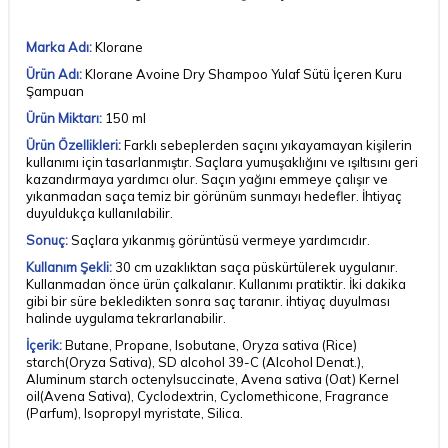
Marka Adı:
Klorane
Ürün Adı:
Klorane Avoine Dry Shampoo Yulaf Sütü İçeren Kuru
Şampuan
Ürün Miktarı:
150 ml
Ürün Özellikleri:
Farklı sebeplerden saçını yıkayamayan kişilerin
kullanımı için tasarlanmıştır. Saçlara yumuşaklığını ve ışıltısını geri
kazandırmaya yardımcı olur. Saçın yağını emmeye çalışır ve
yıkanmadan saça temiz bir görünüm sunmayı hedefler. İhtiyaç
duyuldukça kullanılabilir.
Sonuç:
Saçlara yıkanmış görüntüsü vermeye yardımcıdır.
Kullanım Şekli:
30 cm uzaklıktan saça püskürtülerek uygulanır.
Kullanmadan önce ürün çalkalanır. Kullanımı pratiktir. İki dakika
gibi bir süre bekledikten sonra saç taranır. ihtiyaç duyulması
halinde uygulama tekrarlanabilir.
İçerik:
Butane, Propane, Isobutane, Oryza sativa (Rice)
starch(Oryza Sativa), SD alcohol 39-C (Alcohol Denat.),
Aluminum starch octenylsuccinate, Avena sativa (Oat) Kernel
oil(Avena Sativa), Cyclodextrin, Cyclomethicone, Fragrance
(Parfum), Isopropyl myristate, Silica.