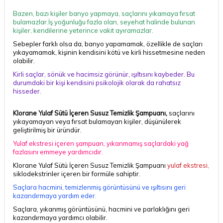
Bazen, bazı kişiler banyo yapmaya, saçlarını yıkamaya fırsat
bulamazlar.İş yoğunluğu fazla olan, seyehat halinde bulunan
kişiler, kendilerine yeterince vakit ayıramazlar.
Sebepler farklı olsa da, banyo yapamamak, özellikle de saçları
yıkayamamak, kişinin kendisini kötü ve kirli hissetmesine neden
olabilir.
Kirli saçlar, sönük ve hacimsiz görünür, ışıltısını kaybeder. Bu
durumdaki bir kişi kendisini psikolojik olarak da rahatsız
hisseder.
Klorane Yulaf Sütü İçeren Susuz Temizlik Şampuanı,
saçlarını
yıkayamayan veya fırsat bulamayan kişiler, düşünülerek
geliştirilmiş bir üründür.
Yulaf ekstresi içeren şampuan, yıkanmamış saçlardaki yağ
fazlasını emmeye yardımcıdır.
Klorane Yulaf Sütü İçeren Susuz Temizlik Şampuanı
yulaf ekstresi
,
siklodekstrinler içeren bir formüle sahiptir.
Saçlara hacmini, temizlenmiş görüntüsünü ve ışıltısını geri
kazandırmaya yardım eder.
Saçlara, yıkanmış görüntüsünü, hacmini ve parlaklığını geri
kazandırmaya yardımcı olabilir.