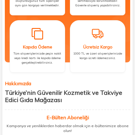
oluşturduğunuz tüm siparişler
sertifikasıyla korunmaktadır.
aynı gün kargoya verilmektedir.
Güvenle alışveriş yapabilirsiniz.
Kapıda Ödeme
Ücretsiz Kargo
Tüm alışverişlerinizde peşin nakit
1000 TL ve üzeri alışverişlerinizde
veya kredi kartı ile kapıda ödeme
kargo ücreti ödemezsiniz.
gerçekleştirebilirsiniz.
Hakkımızda
Türkiye’nin Güvenilir Kozmetik ve Takviye
Edici Gıda Mağazası
Güzellik, sağlık ve iyi hissetmek herkesin hakkı! Biz de bu vizyonla, hem
kişisel bakım hem de takviye edici gıda ürünlerini sizlerle
E-Bülten Aboneliği
buluşturuyoruz. Artık mağaza mağaza dolaşmanıza gerek yok;
Kampanya ve yeniliklerden haberdar olmak için e-bültenimize abone
ihtiyacınız olan her şeyi tek bir çatı altında topluyor ve kapınıza kadar
olun!
güvenle ulaştırıyoruz.