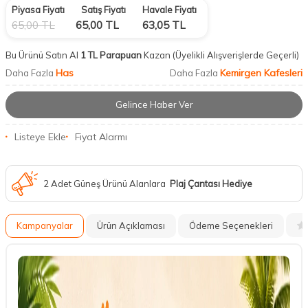
Piyasa Fiyatı
Satış Fiyatı
Havale Fiyatı
65,00
TL
65,00
TL
63,05
TL
Bu Ürünü Satın Al
1 TL Parapuan
Kazan
(Üyelikli Alışverişlerde Geçerli)
Has
Kemirgen Kafesleri
Daha Fazla
Daha Fazla
Gelince Haber Ver
Listeye Ekle
Fiyat Alarmı
2 Adet Güneş Ürünü Alanlara
Plaj Çantası Hediye
Kampanyalar
Ürün Açıklaması
Ödeme Seçenekleri