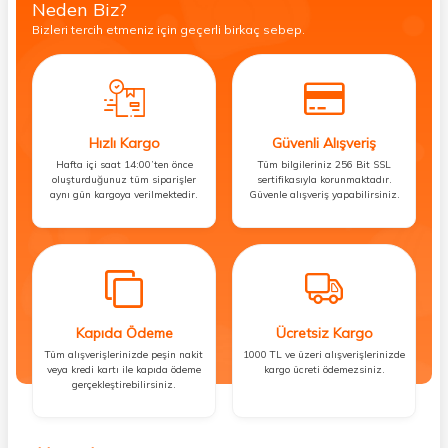
Neden Biz?
Bizleri tercih etmeniz için geçerli birkaç sebep.
Hızlı Kargo
Güvenli Alışveriş
Hafta içi saat 14:00’ten önce
Tüm bilgileriniz 256 Bit SSL
oluşturduğunuz tüm siparişler
sertifikasıyla korunmaktadır.
aynı gün kargoya verilmektedir.
Güvenle alışveriş yapabilirsiniz.
Kapıda Ödeme
Ücretsiz Kargo
Tüm alışverişlerinizde peşin nakit
1000 TL ve üzeri alışverişlerinizde
veya kredi kartı ile kapıda ödeme
kargo ücreti ödemezsiniz.
gerçekleştirebilirsiniz.