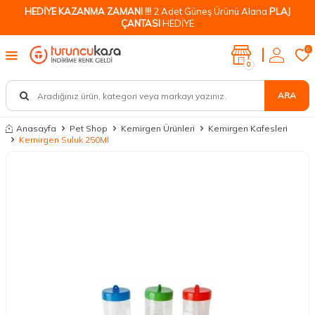
HEDİYE KAZANMA ZAMANI !!!
2 Adet Güneş Ürünü Alana
PLAJ
ÇANTASI
HEDİYE
0
0
ARA
Anasayfa
Pet Shop
Kemirgen Ürünleri
Kemirgen Kafesleri
Kemirgen Suluk 250Ml