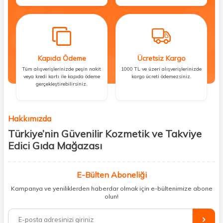
Kapıda Ödeme
Ücretsiz Kargo
Tüm alışverişlerinizde peşin nakit
1000 TL ve üzeri alışverişlerinizde
veya kredi kartı ile kapıda ödeme
kargo ücreti ödemezsiniz.
gerçekleştirebilirsiniz.
Hakkımızda
Türkiye’nin Güvenilir Kozmetik ve Takviye
Edici Gıda Mağazası
Güzellik, sağlık ve iyi hissetmek herkesin hakkı! Biz de bu vizyonla, hem
kişisel bakım hem de takviye edici gıda ürünlerini sizlerle
E-Bülten Aboneliği
buluşturuyoruz. Artık mağaza mağaza dolaşmanıza gerek yok;
Kampanya ve yeniliklerden haberdar olmak için e-bültenimize abone
ihtiyacınız olan her şeyi tek bir çatı altında topluyor ve kapınıza kadar
olun!
güvenle ulaştırıyoruz.
%100 orijinal kozmetik ve sağlık ürünleriyle güzelliğinizi tamamlayabilir,