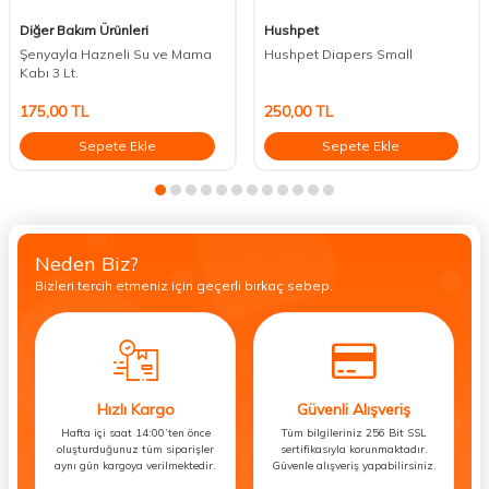
Diğer Bakım Ürünleri
Hushpet
Şenyayla Hazneli Su ve Mama
Hushpet Diapers Small
Kabı 3 Lt.
175,00
TL
250,00
TL
Sepete Ekle
Sepete Ekle
Neden Biz?
Bizleri tercih etmeniz için geçerli birkaç sebep.
Hızlı Kargo
Güvenli Alışveriş
Hafta içi saat 14:00’ten önce
Tüm bilgileriniz 256 Bit SSL
oluşturduğunuz tüm siparişler
sertifikasıyla korunmaktadır.
aynı gün kargoya verilmektedir.
Güvenle alışveriş yapabilirsiniz.