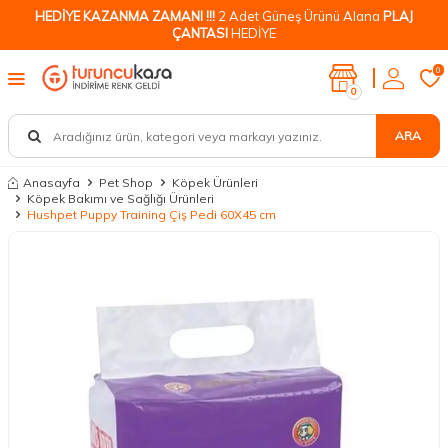
HEDİYE KAZANMA ZAMANI !!!
2 Adet Güneş Ürünü Alana
PLAJ
ÇANTASI
HEDİYE
0
0
ARA
Anasayfa
Pet Shop
Köpek Ürünleri
Köpek Bakımı ve Sağlığı Ürünleri
Hushpet Puppy Training Çiş Pedi 60X45 cm