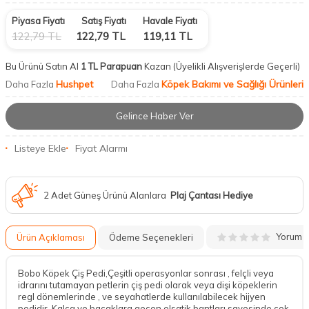
Piyasa Fiyatı
Satış Fiyatı
Havale Fiyatı
122,79
TL
122,79
TL
119,11
TL
Bu Ürünü Satın Al
1 TL Parapuan
Kazan
(Üyelikli Alışverişlerde Geçerli)
Hushpet
Köpek Bakımı ve Sağlığı Ürünleri
Daha Fazla
Daha Fazla
Gelince Haber Ver
Listeye Ekle
Fiyat Alarmı
2 Adet Güneş Ürünü Alanlara
Plaj Çantası Hediye
Yorum
Ürün Açıklaması
Ödeme Seçenekleri
Bobo Köpek Çiş Pedi,Çeşitli operasyonlar sonrası , felçli veya
idrarını tutamayan petlerin çiş pedi olarak veya dişi köpeklerin
regl dönemlerinde , ve seyahatlerde kullanılabilecek hijyen
pedidir. Kalça ve bacaklara geçen elsatik bantları sayesinde çok