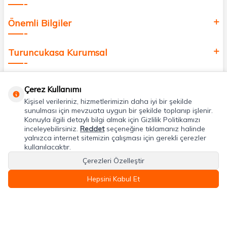
Önemli Bilgiler
Turuncukasa Kurumsal
Hızlı Erişim
Çerez Kullanımı
Kişisel verileriniz, hizmetlerimizin daha iyi bir şekilde
Uygulamalarımız
sunulması için mevzuata uygun bir şekilde toplanıp işlenir.
Konuyla ilgili detaylı bilgi almak için Gizlilik Politikamızı
inceleyebilirsiniz.
Reddet
seçeneğine tıklamanız halinde
yalnızca internet sitemizin çalışması için gerekli çerezler
Adres & İletişim
kullanılacaktır.
Çerezleri Özelleştir
Hepsini Kabul Et
T
-Soft
E-Ticaret
Sistemleriyle Hazırlanmıştır.