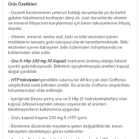
Ürün Özellikleri:
- Düzenli beslenmenin yetersiz kaldığı durumlarda ya da belirli
gıdaları tüketmenizi kısıtlayan alerji vb. özel durumlarda vitamin
ve mineral ihtiyacının karşılanması için besin takviyelerine ihtiyaç
duyulur.
- Vitamin, mineral, amino asit,
bitki ve bitki ekstreleri
içeren
maddelerin tamamı
gıda takviyesi
olarak tanımlanmaktadır. Bitki
ekstreleri içeren takviyeler, bitki özlerinden, tohumlarında ve
köklerinden elde edilir.
-
Gnc 5-Htp 100 mg 30 Kapsül
, markanın üretmiş olduğu bikisel
içerikli gıda takviyesidir. Bitkilerin ayrıştırılmasıyla üretilen kapsül,
doğal içeriklidir.
-
HTP takviyeleri
genellikle odunsu bir Afrika çalı olan Griffonia
simplicifolia isimli bitkiden üretilir. Bu üründe
Griffonia simplicifolia
tohumlarından elde edilmiştir.
- İçeriğinde Beyaz pirinç unu ve 5 Htp (5-hidroksitriptofan) olan
kapsül, bitkisel kaynaklı olması sayesinde et ürünleri
tüketmeyenlerin kullanımına uygundur.
- Ürün, kapsül başına 100 mg 5-HTP içerir.
- Beslenme düzeninde meydana gelen değişikliklerde, besin
takviyeleri destekleyici görev üstlenirler.