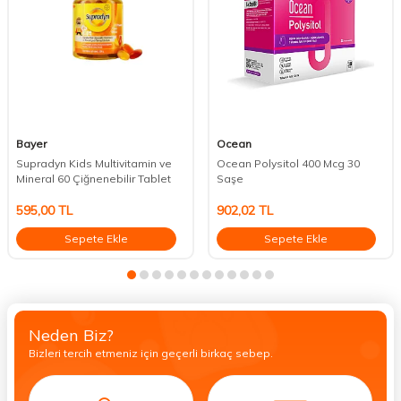
Bayer
Ocean
Supradyn Kids Multivitamin ve
Ocean Polysitol 400 Mcg 30
Mineral 60 Çiğnenebilir Tablet
Saşe
595,00
TL
902,02
TL
Sepete Ekle
Sepete Ekle
Neden Biz?
Bizleri tercih etmeniz için geçerli birkaç sebep.