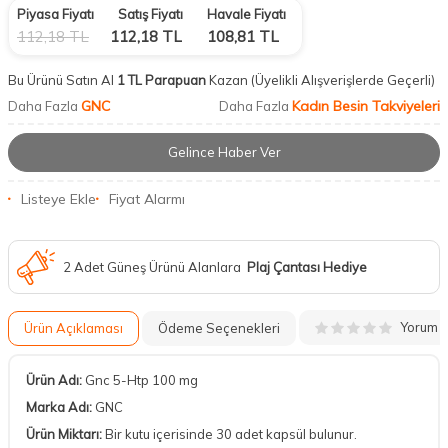
Piyasa Fiyatı
Satış Fiyatı
Havale Fiyatı
112,18
TL
112,18
TL
108,81
TL
Bu Ürünü Satın Al
1 TL Parapuan
Kazan
(Üyelikli Alışverişlerde Geçerli)
GNC
Kadın Besin Takviyeleri
Daha Fazla
Daha Fazla
Gelince Haber Ver
Listeye Ekle
Fiyat Alarmı
2 Adet Güneş Ürünü Alanlara
Plaj Çantası Hediye
Yorum
Ürün Açıklaması
Ödeme Seçenekleri
Ürün Adı:
Gnc 5-Htp 100 mg
Marka Adı:
GNC
Ürün Miktarı:
Bir kutu içerisinde 30 adet kapsül bulunur.