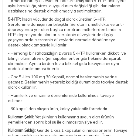
- Amerika Birleşik Devletleri'nde üretilmiş olan 5-HTP, anksiyete,
uyku bozukluğu, stres, duygu durum değişikliği gibi durumların
azaltılmasına destek olmak amacıyla satılmaktadır.
5-HTP:
İnsan vücudunda doğal olarak üretilen 5-HTP,
Serotonin'e dönüşen bir bileşiktir. Serotonin, mutlulukta ve anti-
depresyonda yer alan başlıca nörotransmitterlerden biridir. 5-
HTP, depresyonda olanlar, serotonin düzeylerinde düşüş
yaşayanlarda, serotonin düzeylerini normale döndürmeye
destek olmak amacıyla kullanılır.
- Herhangi bir rahatsızlığınız varsa 5-HTP kullanırken dikkatli ve
bilinçli olunmalı ve diğer supplementler gibi hekime danışarak
alınmalıdır. Ayrıca birden fazla bitkisel gıda takviyesinin aynı
anda kullanılmaması önerilir.
- Gnc 5-Htp 100 mg 30 Kapsül, normal beslenmenin yerine
geçmez. Beslenmenin yetersiz kaldığı durumlarda takviye destek
olarak kullanılır.
- Hamilelik ve emzirme dönemlerinde kullanılması tavsiye
edilmez.
- 30 kapsülden oluşan ürün, kolay yutulabilir formdadır.
Kullanım Şekli:
Yetişkinlerin kullanımına uygun olan ürünün
yemeklerden sonra bol su ile alınması tavsiye edilir.
Kullanım Sıklığı:
Günde 1 kez 1 kapsülün alınması önerilir. Tavsiye
edilen günlük miktarın aşılmamasında yarar vardır. Ürünü