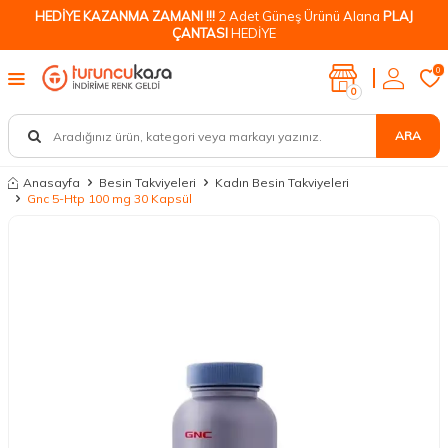
HEDİYE KAZANMA ZAMANI !!!
2 Adet Güneş Ürünü Alana
PLAJ
ÇANTASI
HEDİYE
0
0
ARA
Anasayfa
Besin Takviyeleri
Kadın Besin Takviyeleri
Gnc 5-Htp 100 mg 30 Kapsül