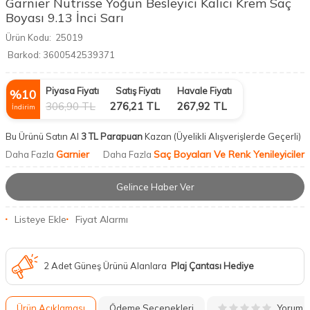
Garnier Nutrisse Yoğun Besleyici Kalıcı Krem Saç
Boyası 9.13 İnci Sarı
Ürün Kodu:
25019
Barkod:
3600542539371
Piyasa Fiyatı
Satış Fiyatı
Havale Fiyatı
%
10
306,90
TL
276,21
TL
267,92
TL
İndirim
Bu Ürünü Satın Al
3 TL Parapuan
Kazan
(Üyelikli Alışverişlerde Geçerli)
Garnier
Saç Boyaları Ve Renk Yenileyiciler
Daha Fazla
Daha Fazla
Gelince Haber Ver
Listeye Ekle
Fiyat Alarmı
2 Adet Güneş Ürünü Alanlara
Plaj Çantası Hediye
Yorum
Ürün Açıklaması
Ödeme Seçenekleri