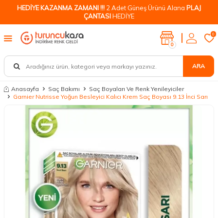
HEDİYE KAZANMA ZAMANI !!!
2 Adet Güneş Ürünü Alana
PLAJ
ÇANTASI
HEDİYE
0
0
ARA
Anasayfa
Saç Bakımı
Saç Boyaları Ve Renk Yenileyiciler
Garnier Nutrisse Yoğun Besleyici Kalıcı Krem Saç Boyası 9.13 İnci Sarı