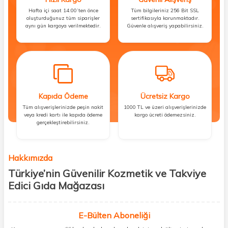
Hafta içi saat 14:00’ten önce
Tüm bilgileriniz 256 Bit SSL
oluşturduğunuz tüm siparişler
sertifikasıyla korunmaktadır.
aynı gün kargoya verilmektedir.
Güvenle alışveriş yapabilirsiniz.
Kapıda Ödeme
Ücretsiz Kargo
Tüm alışverişlerinizde peşin nakit
1000 TL ve üzeri alışverişlerinizde
veya kredi kartı ile kapıda ödeme
kargo ücreti ödemezsiniz.
gerçekleştirebilirsiniz.
Hakkımızda
Türkiye’nin Güvenilir Kozmetik ve Takviye
Edici Gıda Mağazası
Güzellik, sağlık ve iyi hissetmek herkesin hakkı! Biz de bu vizyonla, hem
kişisel bakım hem de takviye edici gıda ürünlerini sizlerle
E-Bülten Aboneliği
buluşturuyoruz. Artık mağaza mağaza dolaşmanıza gerek yok;