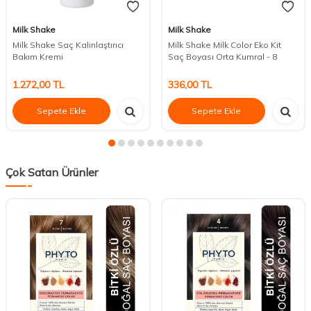
Milk Shake
Milk Shake
Milk Shake Saç Kalınlaştırıcı
Milk Shake Milk Color Eko Kit
Bakım Kremi
Saç Boyası Orta Kumral - 8
1.272,00
TL
336,00
TL
Sepete Ekle
Sepete Ekle
Çok Satan Ürünler