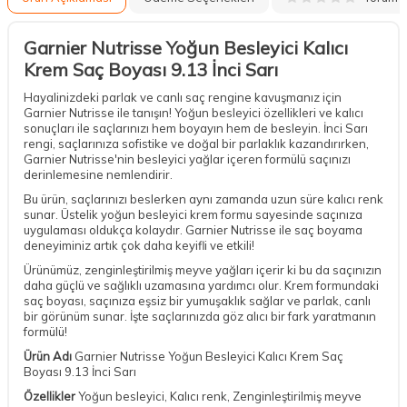
Garnier Nutrisse Yoğun Besleyici Kalıcı
Krem Saç Boyası 9.13 İnci Sarı
Hayalinizdeki parlak ve canlı saç rengine kavuşmanız için
Garnier Nutrisse ile tanışın! Yoğun besleyici özellikleri ve kalıcı
sonuçları ile saçlarınızı hem boyayın hem de besleyin. İnci Sarı
rengi, saçlarınıza sofistike ve doğal bir parlaklık kazandırırken,
Garnier Nutrisse'nin besleyici yağlar içeren formülü saçınızı
derinlemesine nemlendirir.
Bu ürün, saçlarınızı beslerken aynı zamanda uzun süre kalıcı renk
sunar. Üstelik yoğun besleyici krem formu sayesinde saçınıza
uygulaması oldukça kolaydır. Garnier Nutrisse ile saç boyama
deneyiminiz artık çok daha keyifli ve etkili!
Ürünümüz, zenginleştirilmiş meyve yağları içerir ki bu da saçınızın
daha güçlü ve sağlıklı uzamasına yardımcı olur. Krem formundaki
saç boyası, saçınıza eşsiz bir yumuşaklık sağlar ve parlak, canlı
bir görünüm sunar. İşte saçlarınızda göz alıcı bir fark yaratmanın
formülü!
Ürün Adı
Garnier Nutrisse Yoğun Besleyici Kalıcı Krem Saç
Boyası 9.13 İnci Sarı
Özellikler
Yoğun besleyici, Kalıcı renk, Zenginleştirilmiş meyve