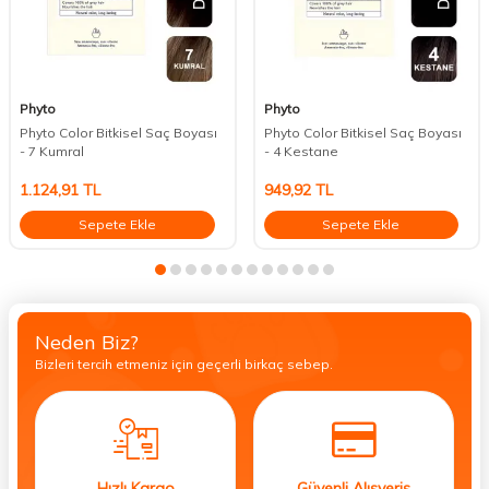
Phyto
Phyto
Phyto Color Bitkisel Saç Boyası
Phyto Color Bitkisel Saç Boyası
- 7 Kumral
- 4 Kestane
1.124,91
TL
949,92
TL
Sepete Ekle
Sepete Ekle
Neden Biz?
Bizleri tercih etmeniz için geçerli birkaç sebep.
Hızlı Kargo
Güvenli Alışveriş