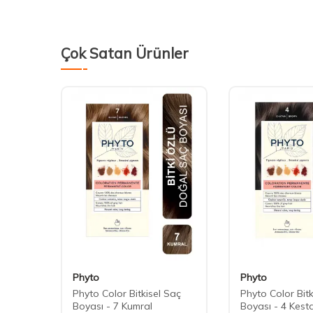
Çok Satan Ürünler
Phyto
Phyto
Saç
Phyto Color Bitkisel Saç
Phyto Color Bitk
 Sarı
Boyası - 7 Kumral
Boyası - 4 Kest