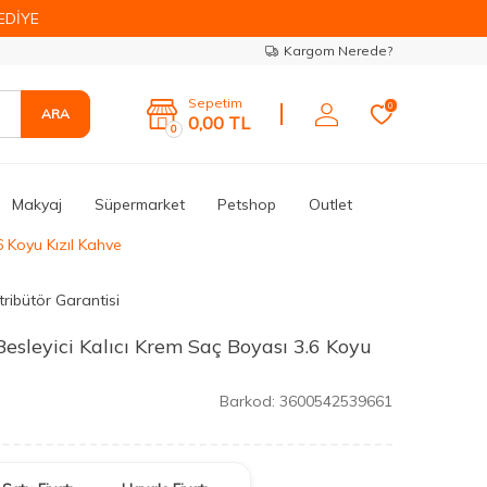
EDİYE
Kargom Nerede?
Sepetim
0
ARA
0,00
TL
0
Makyaj
Süpermarket
Petshop
Outlet
6 Koyu Kızıl Kahve
tribütör Garantisi
esleyici Kalıcı Krem Saç Boyası 3.6 Koyu
Barkod:
3600542539661