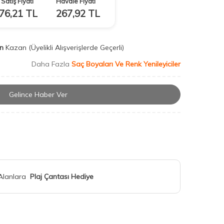
Satış Fiyatı
Havale Fiyatı
76,21
TL
267,92
TL
n
Kazan
(Üyelikli Alışverişlerde Geçerli)
Daha Fazla
Saç Boyaları Ve Renk Yenileyiciler
Gelince Haber Ver
 Alanlara
Plaj Çantası Hediye