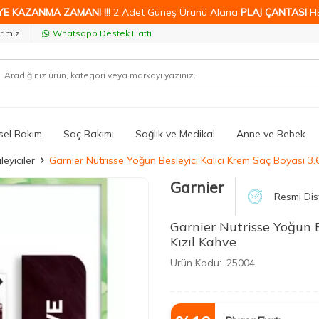
YE KAZANMA ZAMANI !!!
2 Adet Güneş Ürünü Alana
PLAJ ÇANTASI
H
rimiz
Whatsapp Destek Hattı
isel Bakım
Saç Bakımı
Sağlık ve Medikal
Anne ve Bebek
eyiciler
Garnier Nutrisse Yoğun Besleyici Kalıcı Krem Saç Boyası 3.
Garnier
Resmi Dis
Garnier Nutrisse Yoğun B
Kızıl Kahve
Ürün Kodu:
25004