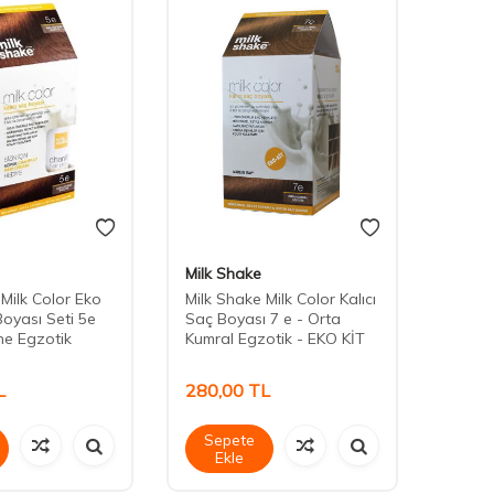
Milk Shake
Milk 
 Milk Color Eko
Milk Shake Milk Color Kalıcı
Milk S
Boyası Seti 5e
Saç Boyası 7 e - Orta
Saç Bo
ne Egzotik
Kumral Egzotik - EKO KİT
Kumral
L
280,00
TL
280,
Sepete
Sep
Ekle
Ek