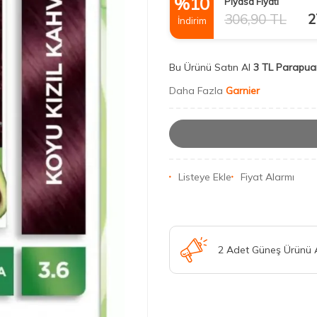
%
10
Piyasa Fiyatı
306,90
TL
2
İndirim
Bu Ürünü Satın Al
3 TL Parapua
Daha Fazla
Garnier
Listeye Ekle
Fiyat Alarmı
2 Adet Güneş Ürünü