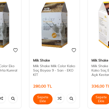
Milk Shake
Milk Shake
 Color Eko
Milk Shake Milk Color Kalıcı
Milk Shake
Orta Kumral
Saç Boyası 9 - Sarı - EKO
Kalıcı Saç 
KİT
Açık Kesta
280,00
TL
336,00
T
Sepete
Sepete
Ekle
Ekle