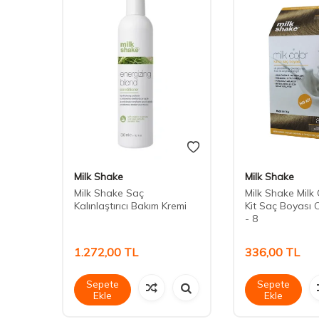
Milk Shake
Milk Shake
ı
Milk Shake Saç
Milk Shake Milk
Kalınlaştırıcı Bakım Kremi
Kit Saç Boyası 
- 8
1.272,00
TL
336,00
TL
Sepete
Sepete
Ekle
Ekle