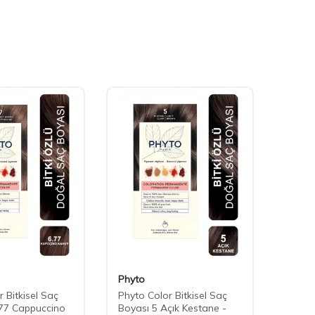
Phyto
Phyto
 Bitkisel Saç
Phyto Color Bitkisel Saç
Phyto 
.77 Cappuccino
Boyası 5 Açık Kestane -
Boyası