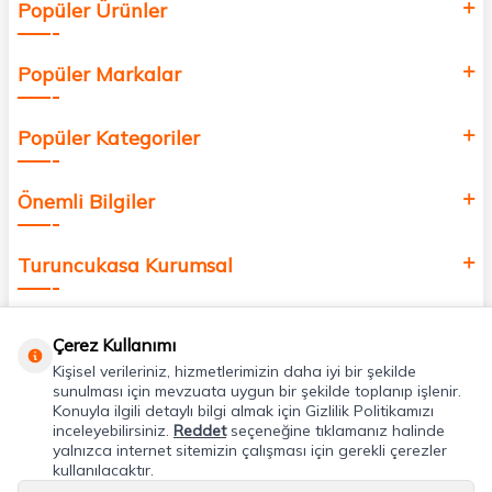
Popüler Ürünler
değer katmak için bize katılın!
Popüler Markalar
Popüler Kategoriler
Önemli Bilgiler
Turuncukasa Kurumsal
Hızlı Erişim
Çerez Kullanımı
Kişisel verileriniz, hizmetlerimizin daha iyi bir şekilde
Uygulamalarımız
sunulması için mevzuata uygun bir şekilde toplanıp işlenir.
Konuyla ilgili detaylı bilgi almak için Gizlilik Politikamızı
inceleyebilirsiniz.
Reddet
seçeneğine tıklamanız halinde
yalnızca internet sitemizin çalışması için gerekli çerezler
Adres & İletişim
kullanılacaktır.