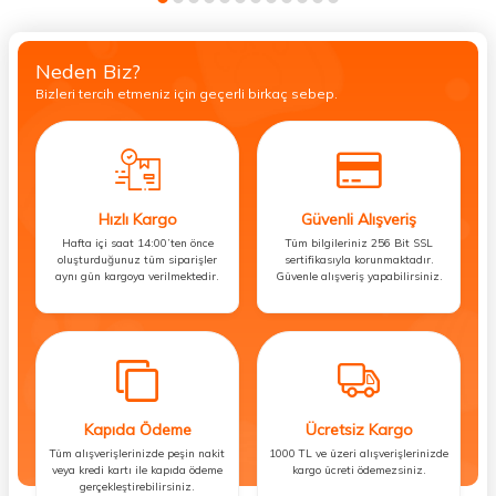
Neden Biz?
Bizleri tercih etmeniz için geçerli birkaç sebep.
Hızlı Kargo
Güvenli Alışveriş
Hafta içi saat 14:00’ten önce
Tüm bilgileriniz 256 Bit SSL
oluşturduğunuz tüm siparişler
sertifikasıyla korunmaktadır.
aynı gün kargoya verilmektedir.
Güvenle alışveriş yapabilirsiniz.
Kapıda Ödeme
Ücretsiz Kargo
Tüm alışverişlerinizde peşin nakit
1000 TL ve üzeri alışverişlerinizde
veya kredi kartı ile kapıda ödeme
kargo ücreti ödemezsiniz.
gerçekleştirebilirsiniz.