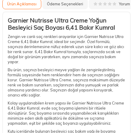
Yorum
Ürün Açıklaması
Ödeme Seçenekleri
Garnier Nutrisse Ultra Creme Yoğun
Besleyici Saç Boyası 6,41 Bakır Kumral
Zengin ve canlı saç renkleri arayanlar için Garnier Nutrisse Ultra
Creme 6,41 Bakır Kumral, ideal bir seçimdir. Özel formülü,
saçınıza derinlemesine nüfuz ederek uzun süre kalıcı ve göz alıcı
bir renk sunar. 6,41 Bakır Kumral tonuyla, saçlarınızda sıcak ve
doğal bir görünüm yaratırken, aynı zamanda saçınıza bakım
yapar.
Bu ürün, saçınızı besleyici meyve yağları ile zenginleştirilmiş
formülü sayesinde hem renklendirir hem de saçınızın sağlığını
korur. Garnier Nutrisse Ultra Creme, saçınıza maksimum düzeyde
renk ve bakım sunarken, saçlarınızın daha yumuşak ve parlak
olmasına yardımcı olur. Saçınızın doğal yapısını koruyarak,
onarıcı etki sağlar.
Kolay uygulanabilen krem yapısı ile Garnier Nutrisse Ultra Creme
6,41 Bakır Kumral, evde saç boyama işlemini bir ritüele
dönüştürür. Saç boyama sırasında yaşanabilecek karışıklıkları
minimize eden akıllı aplikatörü ile dökülme ve sıçrama
yapmadan, eşit bir şekilde saç boyanızı uygulayabilirsiniz.
Kutu içeriğinde bulunan besleyici saç bakım yağı ile boyama