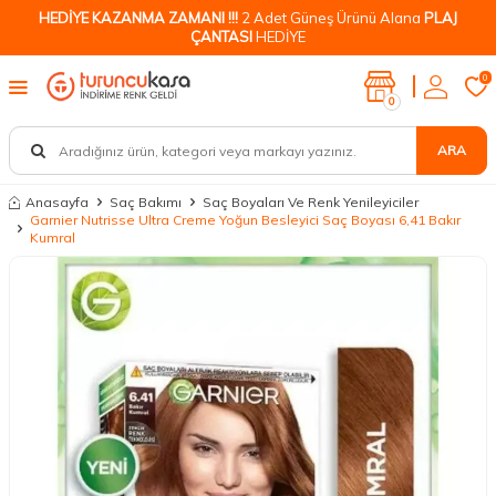
HEDİYE KAZANMA ZAMANI !!!
2 Adet Güneş Ürünü Alana
PLAJ
ÇANTASI
HEDİYE
0
0
ARA
Anasayfa
Saç Bakımı
Saç Boyaları Ve Renk Yenileyiciler
Garnier Nutrisse Ultra Creme Yoğun Besleyici Saç Boyası 6,41 Bakır
Kumral