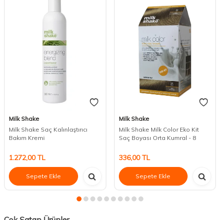
Milk Shake
Milk Shake
Milk Shake Saç Kalınlaştırıcı
Milk Shake Milk Color Eko Kit
Bakım Kremi
Saç Boyası Orta Kumral - 8
1.272,00
TL
336,00
TL
Sepete Ekle
Sepete Ekle
Çok Satan Ürünler