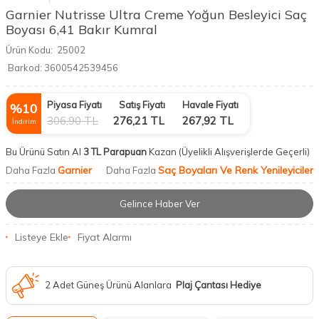
Garnier Nutrisse Ultra Creme Yoğun Besleyici Saç
Boyası 6,41 Bakır Kumral
Ürün Kodu:
25002
Barkod:
3600542539456
Piyasa Fiyatı
Satış Fiyatı
Havale Fiyatı
%
10
306,90
TL
276,21
TL
267,92
TL
İndirim
Bu Ürünü Satın Al
3 TL Parapuan
Kazan
(Üyelikli Alışverişlerde Geçerli)
Garnier
Saç Boyaları Ve Renk Yenileyiciler
Daha Fazla
Daha Fazla
Gelince Haber Ver
Listeye Ekle
Fiyat Alarmı
2 Adet Güneş Ürünü Alanlara
Plaj Çantası Hediye