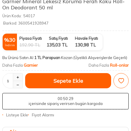
Garnier Mineral Lekesiz Koruma Ferah Koku Roll-
On Deodorant 50 ml
Ürün Kodu:
54017
Barkod:
3600541928947
Piyasa Fiyatı
Satış Fiyatı
Havale Fiyatı
%
30
192,90
TL
135,03
TL
130,98
TL
İndirim
Bu Ürünü Satın Al
1 TL Parapuan
Kazan
(Üyelikli Alışverişlerde Geçerli)
Garnier
Roll-onlar
Daha Fazla
Daha Fazla
Sepete Ekle
00
:50
:28
içerisinde sipariş verirsen bugün kargoda
Listeye Ekle
Fiyat Alarmı