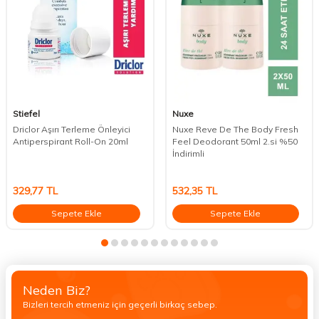
Stiefel
Nuxe
Driclor Aşırı Terleme Önleyici
Nuxe Reve De The Body Fresh
Antiperspirant Roll-On 20ml
Feel Deodorant 50ml 2.si %50
İndirimli
329,77
TL
532,35
TL
Sepete Ekle
Sepete Ekle
Neden Biz?
Bizleri tercih etmeniz için geçerli birkaç sebep.