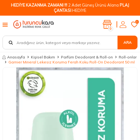
HEDİYE KAZANMA ZAMANI !!!
2 Adet Güneş Ürünü Alana
PLAJ
ÇANTASI
HEDİYE
0
0
ARA
Anasayfa
Kişisel Bakım
Parfüm Deodorant & Roll-on
Roll-onlar
Garnier Mineral Lekesiz Koruma Ferah Koku Roll-On Deodorant 50 ml