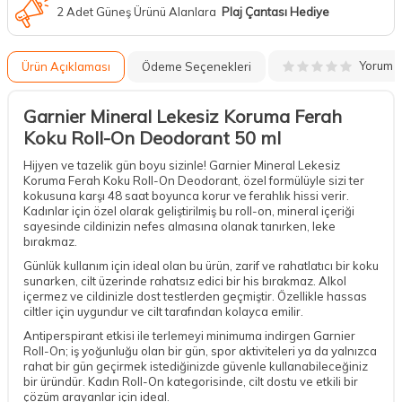
2 Adet Güneş Ürünü Alanlara
Plaj Çantası Hediye
Yorum
Ürün Açıklaması
Ödeme Seçenekleri
Garnier Mineral Lekesiz Koruma Ferah
Koku Roll-On Deodorant 50 ml
Hijyen ve tazelik gün boyu sizinle! Garnier Mineral Lekesiz
Koruma Ferah Koku Roll-On Deodorant, özel formülüyle sizi ter
kokusuna karşı 48 saat boyunca korur ve ferahlık hissi verir.
Kadınlar için özel olarak geliştirilmiş bu roll-on, mineral içeriği
sayesinde cildinizin nefes almasına olanak tanırken, leke
bırakmaz.
Günlük kullanım için ideal olan bu ürün, zarif ve rahatlatıcı bir koku
sunarken, cilt üzerinde rahatsız edici bir his bırakmaz. Alkol
içermez ve cildinizle dost testlerden geçmiştir. Özellikle hassas
ciltler için uygundur ve cilt tarafından kolayca emilir.
Antiperspirant etkisi ile terlemeyi minimuma indirgen Garnier
Roll-On; iş yoğunluğu olan bir gün, spor aktiviteleri ya da yalnızca
rahat bir gün geçirmek istediğinizde güvenle kullanabileceğiniz
bir üründür. Kadın Roll-On kategorisinde, cilt dostu ve etkili bir
çözüm arayanlar için ideal.