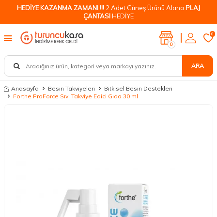
HEDİYE KAZANMA ZAMANI !!!
2 Adet Güneş Ürünü Alana
PLAJ
ÇANTASI
HEDİYE
0
0
ARA
Anasayfa
Besin Takviyeleri
Bitkisel Besin Destekleri
Forthe ProForce Sıvı Takviye Edici Gıda 30 ml