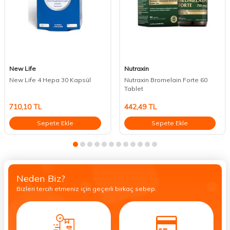
New Life
Nutraxin
New Life 4 Hepa 30 Kapsül
Nutraxin Bromelain Forte 60
Tablet
710,10
TL
442,49
TL
Sepete Ekle
Sepete Ekle
Neden Biz?
Bizleri tercih etmeniz için geçerli birkaç sebep.