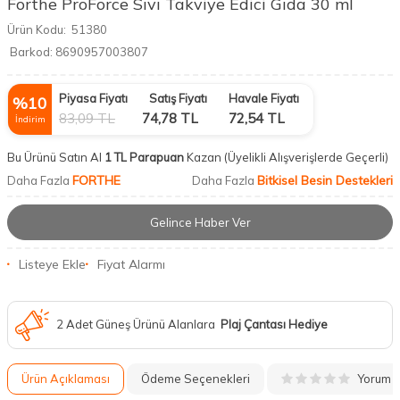
Forthe ProForce Sıvı Takviye Edici Gıda 30 ml
Ürün Kodu:
51380
Barkod:
8690957003807
Piyasa Fiyatı
Satış Fiyatı
Havale Fiyatı
%
10
83,09
TL
74,78
TL
72,54
TL
İndirim
Bu Ürünü Satın Al
1 TL Parapuan
Kazan
(Üyelikli Alışverişlerde Geçerli)
FORTHE
Bitkisel Besin Destekleri
Daha Fazla
Daha Fazla
Gelince Haber Ver
Listeye Ekle
Fiyat Alarmı
2 Adet Güneş Ürünü Alanlara
Plaj Çantası Hediye
Yorum
Ürün Açıklaması
Ödeme Seçenekleri