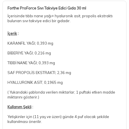
Forthe ProForce Sıvı Takviye Edici Gıda 30 ml
İçerisinde tıbbı nane yağı+ hyaluronik asit, propolis ekstraktı
bulunan sıvı takviye edici bir gıdadır.
İçerik
:
KARANFİL YAĞI; 0,393 mg
BİBERİYE YAĞI; 0,216 mg
TIBBİ NANE YAĞI; 0,393 mg
SAF PROPOLİS EKSTRAKTI; 2,36 mg
HYALLURONİK ASİT; 0,1965 mg
( Yukarıdaki şablonda verilen miktarlar; 1 puftaki etken madde
miktarını gösterir.)
Kullanım Şekli
:
Yetişkinler için (11 yaş ve üzeri) günde 4 puf olacak şekilde
kullanılması önerilir.