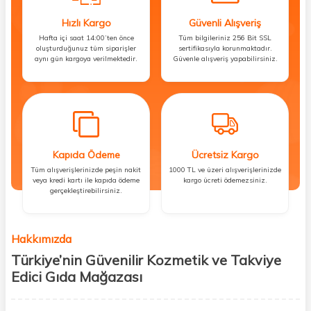
Hızlı Kargo
Güvenli Alışveriş
Hafta içi saat 14:00’ten önce
Tüm bilgileriniz 256 Bit SSL
oluşturduğunuz tüm siparişler
sertifikasıyla korunmaktadır.
aynı gün kargoya verilmektedir.
Güvenle alışveriş yapabilirsiniz.
Kapıda Ödeme
Ücretsiz Kargo
Tüm alışverişlerinizde peşin nakit
1000 TL ve üzeri alışverişlerinizde
veya kredi kartı ile kapıda ödeme
kargo ücreti ödemezsiniz.
gerçekleştirebilirsiniz.
Hakkımızda
Türkiye’nin Güvenilir Kozmetik ve Takviye
Edici Gıda Mağazası
Güzellik, sağlık ve iyi hissetmek herkesin hakkı! Biz de bu vizyonla, hem