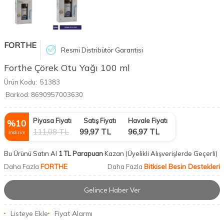
FORTHE
Resmi Distribütör Garantisi
Forthe Çörek Otu Yağı 100 ml
Ürün Kodu:
51383
Barkod:
8690957003630
Piyasa Fiyatı
Satış Fiyatı
Havale Fiyatı
%
10
111,08
TL
99,97
TL
96,97
TL
İndirim
Bu Ürünü Satın Al
1 TL Parapuan
Kazan
(Üyelikli Alışverişlerde Geçerli)
FORTHE
Bitkisel Besin Destekleri
Daha Fazla
Daha Fazla
Gelince Haber Ver
Listeye Ekle
Fiyat Alarmı