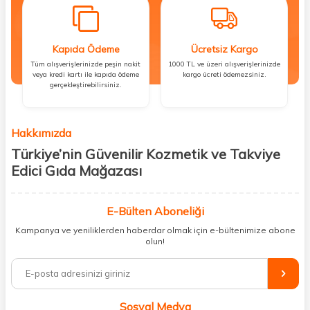
Kapıda Ödeme
Ücretsiz Kargo
Tüm alışverişlerinizde peşin nakit
1000 TL ve üzeri alışverişlerinizde
veya kredi kartı ile kapıda ödeme
kargo ücreti ödemezsiniz.
gerçekleştirebilirsiniz.
Hakkımızda
Türkiye’nin Güvenilir Kozmetik ve Takviye
Edici Gıda Mağazası
Güzellik, sağlık ve iyi hissetmek herkesin hakkı! Biz de bu vizyonla, hem
kişisel bakım hem de takviye edici gıda ürünlerini sizlerle
E-Bülten Aboneliği
buluşturuyoruz. Artık mağaza mağaza dolaşmanıza gerek yok;
Kampanya ve yeniliklerden haberdar olmak için e-bültenimize abone
ihtiyacınız olan her şeyi tek bir çatı altında topluyor ve kapınıza kadar
olun!
güvenle ulaştırıyoruz.
%100 orijinal kozmetik ve sağlık ürünleriyle güzelliğinizi tamamlayabilir,
vücudunuzu desteklemek için güvenilir takviye edici gıdalara
ulaşabilirsiniz. Cilt bakımından saç bakımına, makyajdan vitamin ve
Sosyal Medya