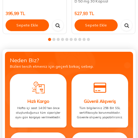
D 50 mg 30 Kapsül
395,99
TL
527,93
TL
Sepete Ekle
Sepete Ekle
Neden Biz?
Bizleri tercih etmeniz için geçerli birkaç sebep.
Hızlı Kargo
Güvenli Alışveriş
Hafta içi saat 14:00’ten önce
Tüm bilgileriniz 256 Bit SSL
oluşturduğunuz tüm siparişler
sertifikasıyla korunmaktadır.
aynı gün kargoya verilmektedir.
Güvenle alışveriş yapabilirsiniz.