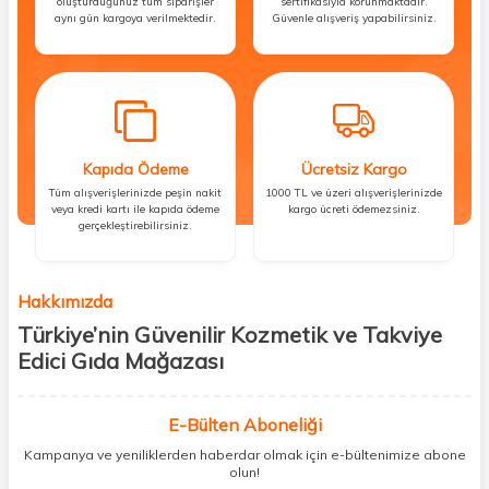
oluşturduğunuz tüm siparişler
sertifikasıyla korunmaktadır.
aynı gün kargoya verilmektedir.
Güvenle alışveriş yapabilirsiniz.
Kapıda Ödeme
Ücretsiz Kargo
Tüm alışverişlerinizde peşin nakit
1000 TL ve üzeri alışverişlerinizde
veya kredi kartı ile kapıda ödeme
kargo ücreti ödemezsiniz.
gerçekleştirebilirsiniz.
Hakkımızda
Türkiye’nin Güvenilir Kozmetik ve Takviye
Edici Gıda Mağazası
Güzellik, sağlık ve iyi hissetmek herkesin hakkı! Biz de bu vizyonla, hem
kişisel bakım hem de takviye edici gıda ürünlerini sizlerle
E-Bülten Aboneliği
buluşturuyoruz. Artık mağaza mağaza dolaşmanıza gerek yok;
Kampanya ve yeniliklerden haberdar olmak için e-bültenimize abone
ihtiyacınız olan her şeyi tek bir çatı altında topluyor ve kapınıza kadar
olun!
güvenle ulaştırıyoruz.