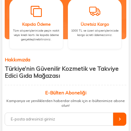
Kapıda Ödeme
Ücretsiz Kargo
Tüm alışverişlerinizde peşin nakit
1000 TL ve üzeri alışverişlerinizde
veya kredi kartı ile kapıda ödeme
kargo ücreti ödemezsiniz.
gerçekleştirebilirsiniz.
Hakkımızda
Türkiye’nin Güvenilir Kozmetik ve Takviye
Edici Gıda Mağazası
Güzellik, sağlık ve iyi hissetmek herkesin hakkı! Biz de bu vizyonla, hem
kişisel bakım hem de takviye edici gıda ürünlerini sizlerle
E-Bülten Aboneliği
buluşturuyoruz. Artık mağaza mağaza dolaşmanıza gerek yok;
Kampanya ve yeniliklerden haberdar olmak için e-bültenimize abone
ihtiyacınız olan her şeyi tek bir çatı altında topluyor ve kapınıza kadar
olun!
güvenle ulaştırıyoruz.
%100 orijinal kozmetik ve sağlık ürünleriyle güzelliğinizi tamamlayabilir,
vücudunuzu desteklemek için güvenilir takviye edici gıdalara
ulaşabilirsiniz. Cilt bakımından saç bakımına, makyajdan vitamin ve