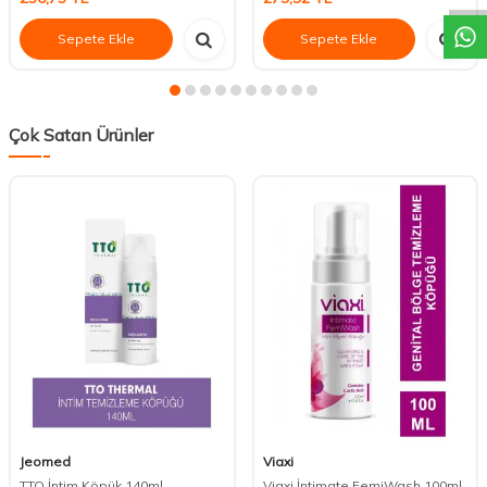
Sepete Ekle
Sepete Ekle
Çok Satan Ürünler
Jeomed
Viaxi
TTO İntim Köpük 140ml
Viaxi İntimate FemiWash 100ml