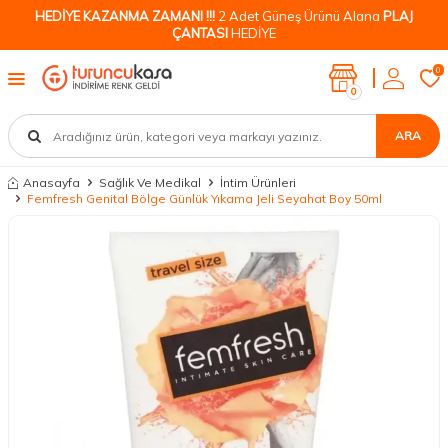
HEDİYE KAZANMA ZAMANI !!!
2 Adet Güneş Ürünü Alana
PLAJ
ÇANTASI
HEDİYE
0
0
ARA
Anasayfa
Sağlık Ve Medikal
İntim Ürünleri
Femfresh Genital Bölge Günlük Yıkama Jeli Seyahat Boy 50ml