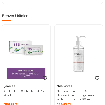
Benzer Ürünler
Jeomed
Naturawell
OUTLET - TTO İntim Mendil 12
Naturawell İntim Ph Dengeli
DESTEK
Adet
Hassas Genital Bölge Yıkama
ve Temizleme Jeli 200 ml
256,75
TL
279,92
TL