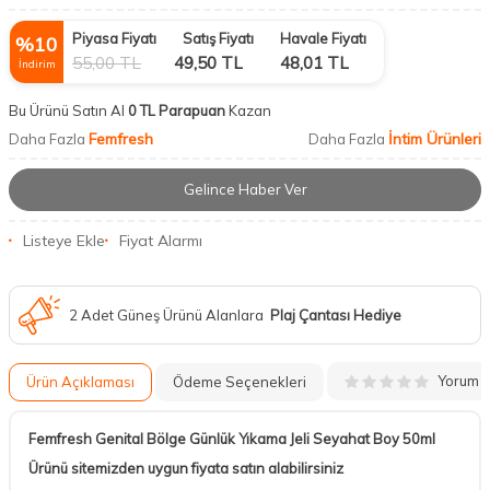
Piyasa Fiyatı
Satış Fiyatı
Havale Fiyatı
%
10
55,00
TL
49,50
TL
48,01
TL
İndirim
Bu Ürünü Satın Al
0 TL Parapuan
Kazan
Femfresh
İntim Ürünleri
Daha Fazla
Daha Fazla
Gelince Haber Ver
Listeye Ekle
Fiyat Alarmı
2 Adet Güneş Ürünü Alanlara
Plaj Çantası Hediye
Yorum
Ürün Açıklaması
Ödeme Seçenekleri
Femfresh Genital Bölge Günlük Yıkama Jeli Seyahat Boy 50ml
Ürünü sitemizden uygun fiyata satın alabilirsiniz