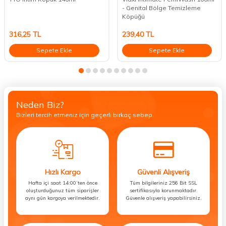
- Genital Bölge Temizleme
Köpüğü
316,25
TL
239,40
TL
Sepete Ekle
Sepete Ekle
Neden Biz?
Bizleri tercih etmeniz için geçerli birkaç sebep.
Hızlı Kargo
Güvenli Alışveriş
Hafta içi saat 14:00’ten önce
Tüm bilgileriniz 256 Bit SSL
oluşturduğunuz tüm siparişler
sertifikasıyla korunmaktadır.
aynı gün kargoya verilmektedir.
Güvenle alışveriş yapabilirsiniz.