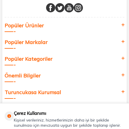
buluşturuyor ve online alışveriş deneyiminizi en iyi hale getiriyoruz.
Sağlık, güzellik ve iyi yaşam için aradığınız her şey burada!
Siz de kendinizi yenilemek, sağlığınızı desteklemek ve güzelliğinize
Popüler Ürünler
değer katmak için bize katılın!
Popüler Markalar
Popüler Kategoriler
Önemli Bilgiler
Turuncukasa Kurumsal
Hızlı Erişim
Çerez Kullanımı
Kişisel verileriniz, hizmetlerimizin daha iyi bir şekilde
Uygulamalarımız
sunulması için mevzuata uygun bir şekilde toplanıp işlenir.