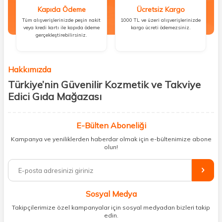
Kapıda Ödeme
Ücretsiz Kargo
Tüm alışverişlerinizde peşin nakit
1000 TL ve üzeri alışverişlerinizde
veya kredi kartı ile kapıda ödeme
kargo ücreti ödemezsiniz.
gerçekleştirebilirsiniz.
Hakkımızda
Türkiye’nin Güvenilir Kozmetik ve Takviye
Edici Gıda Mağazası
Güzellik, sağlık ve iyi hissetmek herkesin hakkı! Biz de bu vizyonla, hem
kişisel bakım hem de takviye edici gıda ürünlerini sizlerle
E-Bülten Aboneliği
buluşturuyoruz. Artık mağaza mağaza dolaşmanıza gerek yok;
Kampanya ve yeniliklerden haberdar olmak için e-bültenimize abone
ihtiyacınız olan her şeyi tek bir çatı altında topluyor ve kapınıza kadar
olun!
güvenle ulaştırıyoruz.
%100 orijinal kozmetik ve sağlık ürünleriyle güzelliğinizi tamamlayabilir,
vücudunuzu desteklemek için güvenilir takviye edici gıdalara
ulaşabilirsiniz. Cilt bakımından saç bakımına, makyajdan vitamin ve
Sosyal Medya
minerallere kadar binlerce ürünü uygun fiyat ve hızlı kargo avantajıyla
sunuyoruz.
Takipçilerimize özel kampanyalar için sosyal medyadan bizleri takip
edin.
Müşteri memnuniyetini ön planda tutarak, en kaliteli markaları sizlerle