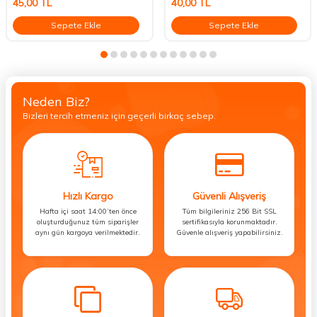
45,00
TL
40,00
TL
Sepete Ekle
Sepete Ekle
Neden Biz?
Bizleri tercih etmeniz için geçerli birkaç sebep.
Hızlı Kargo
Güvenli Alışveriş
Hafta içi saat 14:00’ten önce
Tüm bilgileriniz 256 Bit SSL
oluşturduğunuz tüm siparişler
sertifikasıyla korunmaktadır.
aynı gün kargoya verilmektedir.
Güvenle alışveriş yapabilirsiniz.