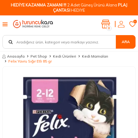
HEDİYE KAZANMA ZAMANI !!!
2 Adet Güneş Ürünü Alana
PLAJ
ÇANTASI
HEDİYE
0
0
ARA
Anasayfa
Pet Shop
Kedi Ürünleri
Kedi Mamaları
Felix Yavru Sığır Etli 85 gr