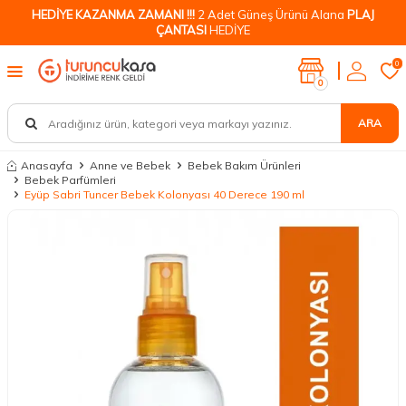
HEDİYE KAZANMA ZAMANI !!!
2 Adet Güneş Ürünü Alana
PLAJ
ÇANTASI
HEDİYE
0
0
ARA
Anasayfa
Anne ve Bebek
Bebek Bakım Ürünleri
Bebek Parfümleri
Eyüp Sabri Tuncer Bebek Kolonyası 40 Derece 190 ml