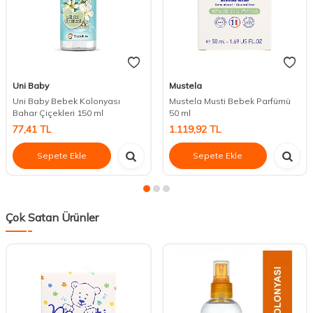
Uni Baby
Mustela
Uni Baby Bebek Kolonyası
Mustela Musti Bebek Parfümü
Bahar Çiçekleri 150 ml
50 ml
77,41
TL
1.119,92
TL
Sepete Ekle
Sepete Ekle
Çok Satan Ürünler