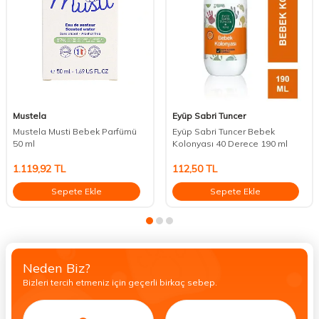
Mustela
Eyüp Sabri Tuncer
Mustela Musti Bebek Parfümü
Eyüp Sabri Tuncer Bebek
50 ml
Kolonyası 40 Derece 190 ml
1.119,92
TL
112,50
TL
Sepete Ekle
Sepete Ekle
Neden Biz?
Bizleri tercih etmeniz için geçerli birkaç sebep.