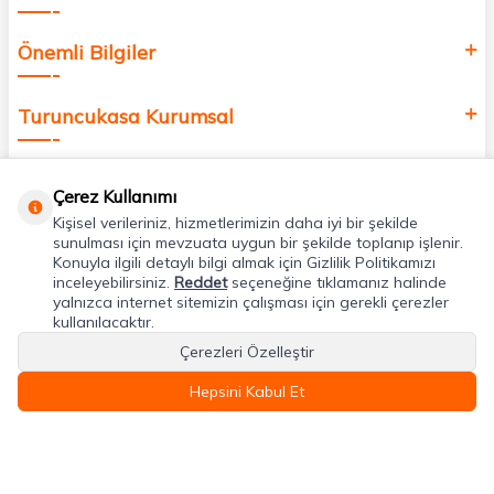
Önemli Bilgiler
Turuncukasa Kurumsal
Hızlı Erişim
Çerez Kullanımı
Kişisel verileriniz, hizmetlerimizin daha iyi bir şekilde
Uygulamalarımız
sunulması için mevzuata uygun bir şekilde toplanıp işlenir.
Konuyla ilgili detaylı bilgi almak için Gizlilik Politikamızı
inceleyebilirsiniz.
Reddet
seçeneğine tıklamanız halinde
yalnızca internet sitemizin çalışması için gerekli çerezler
Adres & İletişim
kullanılacaktır.
Çerezleri Özelleştir
Hepsini Kabul Et
T
-Soft
E-Ticaret
Sistemleriyle Hazırlanmıştır.