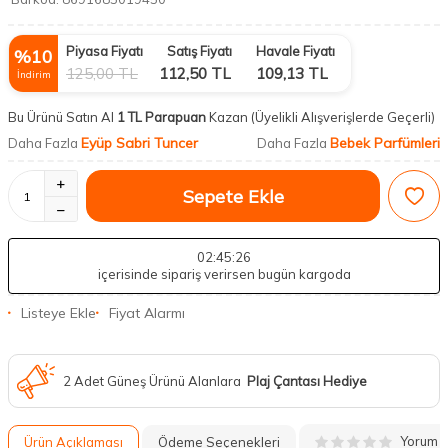
Piyasa Fiyatı
Satış Fiyatı
Havale Fiyatı
%
10
125,00
TL
112,50
TL
109,13
TL
İndirim
Bu Ürünü Satın Al
1 TL Parapuan
Kazan
(Üyelikli Alışverişlerde Geçerli)
Eyüp Sabri Tuncer
Bebek Parfümleri
Daha Fazla
Daha Fazla
Sepete Ekle
02
:45
:25
içerisinde sipariş verirsen bugün kargoda
Listeye Ekle
Fiyat Alarmı
2 Adet Güneş Ürünü Alanlara
Plaj Çantası Hediye
Yorum
Ürün Açıklaması
Ödeme Seçenekleri