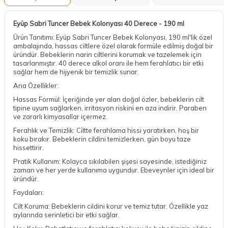
Eyüp Sabri Tuncer Bebek Kolonyası 40 Derece - 190 ml
Ürün Tanıtımı: Eyüp Sabri Tuncer Bebek Kolonyası, 190 ml'lik özel
ambalajında, hassas ciltlere özel olarak formüle edilmiş doğal bir
üründür. Bebeklerin narin ciltlerini korumak ve tazelemek için
tasarlanmıştır. 40 derece alkol oranı ile hem ferahlatıcı bir etki
sağlar hem de hijyenik bir temizlik sunar.
Ana Özellikler:
Hassas Formül: İçeriğinde yer alan doğal özler, bebeklerin cilt
tipine uyum sağlarken, irritasyon riskini en aza indirir. Paraben
ve zararlı kimyasallar içermez.
Ferahlık ve Temizlik: Ciltte ferahlama hissi yaratırken, hoş bir
koku bırakır. Bebeklerin cildini temizlerken, gün boyu taze
hissettirir.
Pratik Kullanım: Kolayca sıkılabilen şişesi sayesinde, istediğiniz
zaman ve her yerde kullanıma uygundur. Ebeveynler için ideal bir
üründür.
Faydaları:
Cilt Koruma: Bebeklerin cildini korur ve temiz tutar. Özellikle yaz
aylarında serinletici bir etki sağlar.