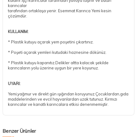
kaldırır.İşçi karıncalar tarafından yuvaya taşınır ve bütün
karıncalar
tarafından ortaklaşa yenir. Esemmat Karınca Yemi kesin
çözümdür.
KULLANIM:
* Plastik kutuyu açarak yem poşetini çıkartınız.
* Poşeti açarak yemleri kutudaki haznesine dökünüz.
* Plastik kutuyu kapanıtız.Delikler altta kalacak şekilde
karıncaların yolu üzerine uygun bir yere koyunuz.
UYARI:
Yemi,yağmur ve direkt gün ışığından koruyunuz.Çocuklardan,gıda
maddelerinden ve evcil hayvanlardan uzak tutunuz. Kırmızı
karıncalar ve kanatlı karıncalara etkisi denenmemiştir.
Benzer Ürünler