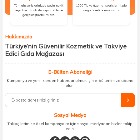
Tüm alışverişlerinizde peşin nakit
1000 TL ve üzeri alışverişlerinizde
veya kredi kartı ile kapıda ödeme
kargo ücreti ödemezsiniz.
gerçekleştirebilirsiniz.
Hakkımızda
Türkiye’nin Güvenilir Kozmetik ve Takviye
Edici Gıda Mağazası
Güzellik, sağlık ve iyi hissetmek herkesin hakkı! Biz de bu vizyonla, hem
kişisel bakım hem de takviye edici gıda ürünlerini sizlerle
E-Bülten Aboneliği
buluşturuyoruz. Artık mağaza mağaza dolaşmanıza gerek yok;
Kampanya ve yeniliklerden haberdar olmak için e-bültenimize abone
ihtiyacınız olan her şeyi tek bir çatı altında topluyor ve kapınıza kadar
olun!
güvenle ulaştırıyoruz.
%100 orijinal kozmetik ve sağlık ürünleriyle güzelliğinizi tamamlayabilir,
vücudunuzu desteklemek için güvenilir takviye edici gıdalara
ulaşabilirsiniz. Cilt bakımından saç bakımına, makyajdan vitamin ve
Sosyal Medya
minerallere kadar binlerce ürünü uygun fiyat ve hızlı kargo avantajıyla
sunuyoruz.
Takipçilerimize özel kampanyalar için sosyal medyadan bizleri takip
edin.
Müşteri memnuniyetini ön planda tutarak, en kaliteli markaları sizlerle
buluşturuyor ve online alışveriş deneyiminizi en iyi hale getiriyoruz.