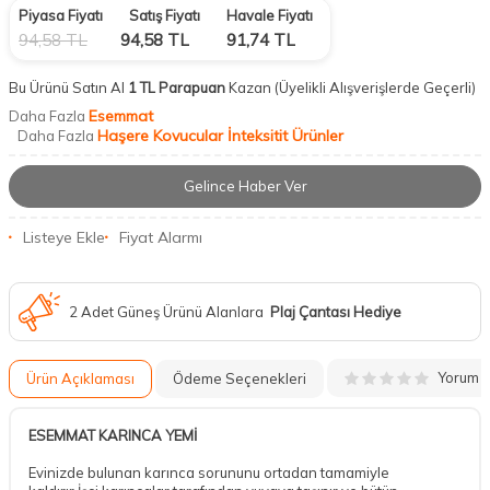
Piyasa Fiyatı
Satış Fiyatı
Havale Fiyatı
94,58
TL
94,58
TL
91,74
TL
Bu Ürünü Satın Al
1 TL Parapuan
Kazan
(Üyelikli Alışverişlerde Geçerli)
Esemmat
Daha Fazla
Haşere Kovucular İnteksitit Ürünler
Daha Fazla
Gelince Haber Ver
Listeye Ekle
Fiyat Alarmı
2 Adet Güneş Ürünü Alanlara
Plaj Çantası Hediye
Yorum
Ürün Açıklaması
Ödeme Seçenekleri
ESEMMAT KARINCA YEMİ
Evinizde bulunan karınca sorununu ortadan tamamiyle