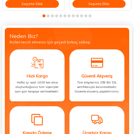
Sepete Ekle
Sepete Ekle
Neden Biz?
Bizleri tercih etmeniz için geçerli birkaç sebep.
Hızlı Kargo
Güvenli Alışveriş
Hafta içi saat 14:00’ten önce
Tüm bilgileriniz 256 Bit SSL
oluşturduğunuz tüm siparişler
sertifikasıyla korunmaktadır.
aynı gün kargoya verilmektedir.
Güvenle alışveriş yapabilirsiniz.
Kapıda Ödeme
Ücretsiz Kargo