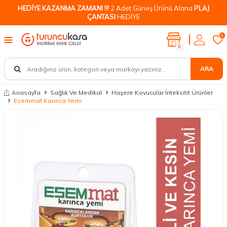
HEDİYE KAZANMA ZAMANI !!!
2 Adet Güneş Ürünü Alana
PLAJ
ÇANTASI
HEDİYE
0
0
ARA
Anasayfa
Sağlık Ve Medikal
Haşere Kovucular İnteksitit Ürünler
Esemmat Karınca Yemi