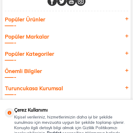
Sağlık, güzellik ve iyi yaşam için aradığınız her şey burada!
Siz de kendinizi yenilemek, sağlığınızı desteklemek ve güzelliğinize
Popüler Ürünler
değer katmak için bize katılın!
Popüler Markalar
Popüler Kategoriler
Önemli Bilgiler
Turuncukasa Kurumsal
Hızlı Erişim
Çerez Kullanımı
Kişisel verileriniz, hizmetlerimizin daha iyi bir şekilde
Uygulamalarımız
sunulması için mevzuata uygun bir şekilde toplanıp işlenir.
Konuyla ilgili detaylı bilgi almak için Gizlilik Politikamızı