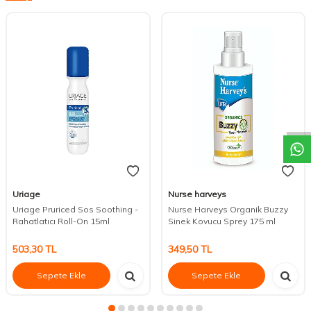
DESTEK
Uriage
Nurse harveys
Uriage Pruriced Sos Soothing -
Nurse Harveys Organik Buzzy
Rahatlatıcı Roll-On 15ml
Sinek Kovucu Sprey 175 ml
503,30
TL
349,50
TL
Sepete Ekle
Sepete Ekle