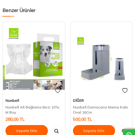
Benzer Ürünler
Nunbell
DİĞER
Nunbell Alt Bağlama Bezi 10'lu
Nunbell Damacana Mama Kabı
DESTEK
M Boy
Oval 16Cm
280,00
TL
500,00
TL
Sepete Ekle
Sepete Ekle