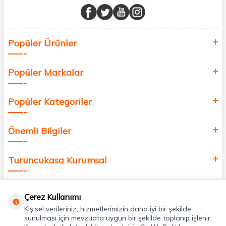
buluşturuyor ve online alışveriş deneyiminizi en iyi hale getiriyoruz.
Sağlık, güzellik ve iyi yaşam için aradığınız her şey burada!
Siz de kendinizi yenilemek, sağlığınızı desteklemek ve güzelliğinize
Popüler Ürünler
değer katmak için bize katılın!
Popüler Markalar
Popüler Kategoriler
Önemli Bilgiler
Turuncukasa Kurumsal
Hızlı Erişim
Çerez Kullanımı
Kişisel verileriniz, hizmetlerimizin daha iyi bir şekilde
Uygulamalarımız
sunulması için mevzuata uygun bir şekilde toplanıp işlenir.