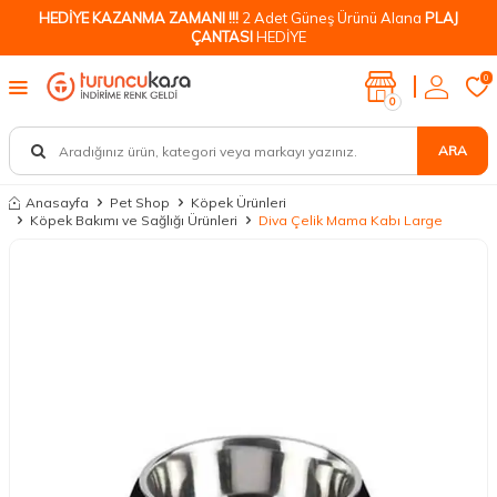
HEDİYE KAZANMA ZAMANI !!!
2 Adet Güneş Ürünü Alana
PLAJ
ÇANTASI
HEDİYE
0
0
ARA
Anasayfa
Pet Shop
Köpek Ürünleri
Köpek Bakımı ve Sağlığı Ürünleri
Diva Çelik Mama Kabı Large