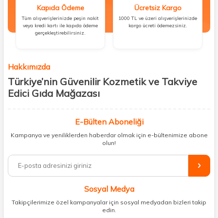
Kapıda Ödeme
Ücretsiz Kargo
Tüm alışverişlerinizde peşin nakit
1000 TL ve üzeri alışverişlerinizde
veya kredi kartı ile kapıda ödeme
kargo ücreti ödemezsiniz.
gerçekleştirebilirsiniz.
Hakkımızda
Türkiye’nin Güvenilir Kozmetik ve Takviye
Edici Gıda Mağazası
Güzellik, sağlık ve iyi hissetmek herkesin hakkı! Biz de bu vizyonla, hem
kişisel bakım hem de takviye edici gıda ürünlerini sizlerle
E-Bülten Aboneliği
buluşturuyoruz. Artık mağaza mağaza dolaşmanıza gerek yok;
Kampanya ve yeniliklerden haberdar olmak için e-bültenimize abone
ihtiyacınız olan her şeyi tek bir çatı altında topluyor ve kapınıza kadar
olun!
güvenle ulaştırıyoruz.
%100 orijinal kozmetik ve sağlık ürünleriyle güzelliğinizi tamamlayabilir,
vücudunuzu desteklemek için güvenilir takviye edici gıdalara
ulaşabilirsiniz. Cilt bakımından saç bakımına, makyajdan vitamin ve
Sosyal Medya
minerallere kadar binlerce ürünü uygun fiyat ve hızlı kargo avantajıyla
sunuyoruz.
Takipçilerimize özel kampanyalar için sosyal medyadan bizleri takip
edin.
Müşteri memnuniyetini ön planda tutarak, en kaliteli markaları sizlerle