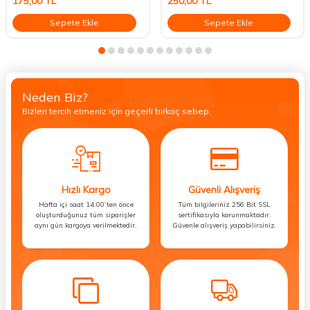
175,00
TL
250,00
TL
Sepete Ekle
Sepete Ekle
Neden Biz?
Bizleri tercih etmeniz için geçerli birkaç sebep.
Hızlı Kargo
Güvenli Alışveriş
Hafta içi saat 14:00’ten önce
Tüm bilgileriniz 256 Bit SSL
oluşturduğunuz tüm siparişler
sertifikasıyla korunmaktadır.
aynı gün kargoya verilmektedir.
Güvenle alışveriş yapabilirsiniz.