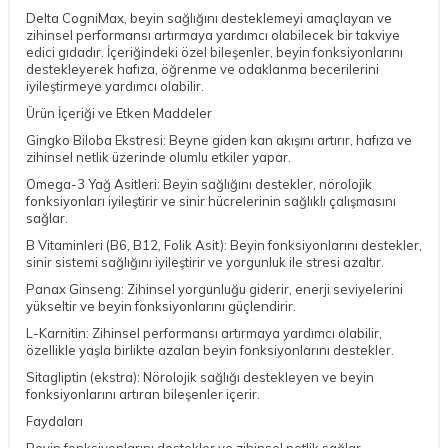
Delta CogniMax, beyin sağlığını desteklemeyi amaçlayan ve
zihinsel performansı artırmaya yardımcı olabilecek bir takviye
edici gıdadır. İçeriğindeki özel bileşenler, beyin fonksiyonlarını
destekleyerek hafıza, öğrenme ve odaklanma becerilerini
iyileştirmeye yardımcı olabilir.
Ürün İçeriği ve Etken Maddeler
Gingko Biloba Ekstresi: Beyne giden kan akışını artırır, hafıza ve
zihinsel netlik üzerinde olumlu etkiler yapar.
Omega-3 Yağ Asitleri: Beyin sağlığını destekler, nörolojik
fonksiyonları iyileştirir ve sinir hücrelerinin sağlıklı çalışmasını
sağlar.
B Vitaminleri (B6, B12, Folik Asit): Beyin fonksiyonlarını destekler,
sinir sistemi sağlığını iyileştirir ve yorgunluk ile stresi azaltır.
Panax Ginseng: Zihinsel yorgunluğu giderir, enerji seviyelerini
yükseltir ve beyin fonksiyonlarını güçlendirir.
L-Karnitin: Zihinsel performansı artırmaya yardımcı olabilir,
özellikle yaşla birlikte azalan beyin fonksiyonlarını destekler.
Sitagliptin (ekstra): Nörolojik sağlığı destekleyen ve beyin
fonksiyonlarını artıran bileşenler içerir.
Faydaları
Beyin fonksiyonlarını destekler ve zihinsel netlik sağlar.