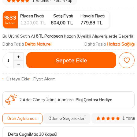
1 Yorumlar
Yorum Yap
Piyasa Fiyatı
Satış Fiyatı
Havale Fiyatı
%
33
1.200,00
TL
804,00
TL
779,88
TL
İndirim
Bu Ürünü Satın Al
8 TL Parapuan
Kazan
(Üyelikli Alışverişlerde Geçerli)
Delta Naturel
Hafıza Sağlığı
Daha Fazla
Daha Fazla
Sepete Ekle
Listeye Ekle
Fiyat Alarmı
2 Adet Güneş Ürünü Alanlara
Plaj Çantası Hediye
1 Yoru
Ürün Açıklaması
Ödeme Seçenekleri
Delta CogniMax 30 Kapsül