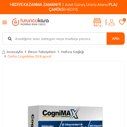
HEDİYE KAZANMA ZAMANI !!!
2 Adet Güneş Ürünü Alana
PLAJ
ÇANTASI
HEDİYE
0
0
ARA
Anasayfa
Besin Takviyeleri
Hafıza Sağlığı
Delta CogniMax 30 Kapsül