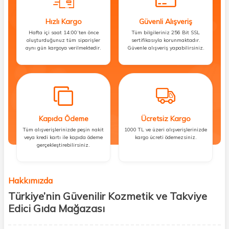
Hızlı Kargo
Güvenli Alışveriş
Hafta içi saat 14:00’ten önce
Tüm bilgileriniz 256 Bit SSL
oluşturduğunuz tüm siparişler
sertifikasıyla korunmaktadır.
aynı gün kargoya verilmektedir.
Güvenle alışveriş yapabilirsiniz.
Kapıda Ödeme
Ücretsiz Kargo
Tüm alışverişlerinizde peşin nakit
1000 TL ve üzeri alışverişlerinizde
veya kredi kartı ile kapıda ödeme
kargo ücreti ödemezsiniz.
gerçekleştirebilirsiniz.
Hakkımızda
Türkiye’nin Güvenilir Kozmetik ve Takviye
Edici Gıda Mağazası
Güzellik, sağlık ve iyi hissetmek herkesin hakkı! Biz de bu vizyonla, hem