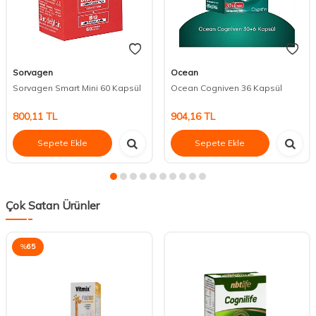
Sorvagen
Ocean
Sorvagen Smart Mini 60 Kapsül
Ocean Cogniven 36 Kapsül
800,11
TL
904,16
TL
Sepete Ekle
Sepete Ekle
Çok Satan Ürünler
%
65