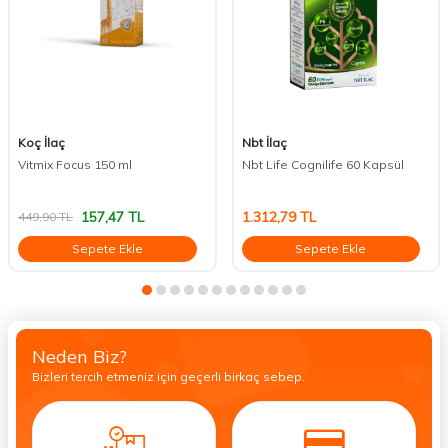
Koç İlaç
Nbt İlaç
Vitmix Focus 150 ml
Nbt Life Cognilife 60 Kapsül
157,47
TL
1.312,79
TL
449,90
TL
Sepete Ekle
Sepete Ekle
Neden Biz?
Bizleri tercih etmeniz için geçerli birkaç sebep.