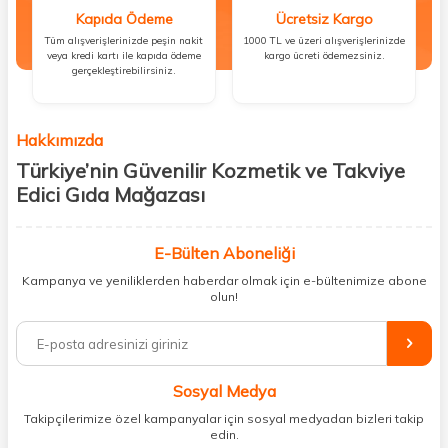
Kapıda Ödeme
Ücretsiz Kargo
Tüm alışverişlerinizde peşin nakit
1000 TL ve üzeri alışverişlerinizde
veya kredi kartı ile kapıda ödeme
kargo ücreti ödemezsiniz.
gerçekleştirebilirsiniz.
Hakkımızda
Türkiye’nin Güvenilir Kozmetik ve Takviye
Edici Gıda Mağazası
Güzellik, sağlık ve iyi hissetmek herkesin hakkı! Biz de bu vizyonla, hem
kişisel bakım hem de takviye edici gıda ürünlerini sizlerle
E-Bülten Aboneliği
buluşturuyoruz. Artık mağaza mağaza dolaşmanıza gerek yok;
Kampanya ve yeniliklerden haberdar olmak için e-bültenimize abone
ihtiyacınız olan her şeyi tek bir çatı altında topluyor ve kapınıza kadar
olun!
güvenle ulaştırıyoruz.
%100 orijinal kozmetik ve sağlık ürünleriyle güzelliğinizi tamamlayabilir,
vücudunuzu desteklemek için güvenilir takviye edici gıdalara
ulaşabilirsiniz. Cilt bakımından saç bakımına, makyajdan vitamin ve
Sosyal Medya
minerallere kadar binlerce ürünü uygun fiyat ve hızlı kargo avantajıyla
sunuyoruz.
Takipçilerimize özel kampanyalar için sosyal medyadan bizleri takip
edin.
Müşteri memnuniyetini ön planda tutarak, en kaliteli markaları sizlerle