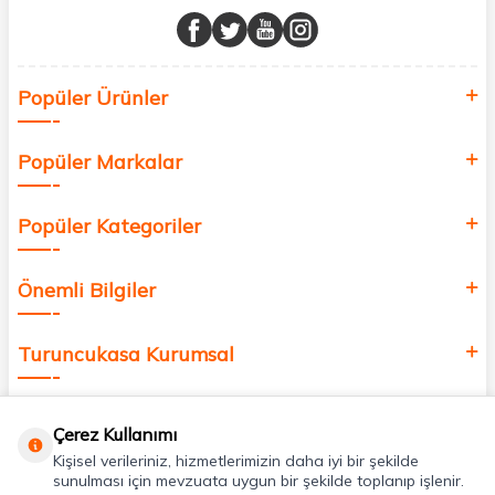
buluşturuyor ve online alışveriş deneyiminizi en iyi hale getiriyoruz.
Sağlık, güzellik ve iyi yaşam için aradığınız her şey burada!
Siz de kendinizi yenilemek, sağlığınızı desteklemek ve güzelliğinize
Popüler Ürünler
değer katmak için bize katılın!
Popüler Markalar
Popüler Kategoriler
Önemli Bilgiler
Turuncukasa Kurumsal
Hızlı Erişim
Çerez Kullanımı
Kişisel verileriniz, hizmetlerimizin daha iyi bir şekilde
Uygulamalarımız
sunulması için mevzuata uygun bir şekilde toplanıp işlenir.