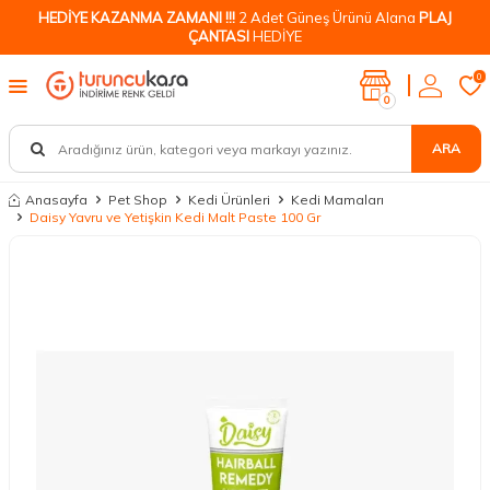
HEDİYE KAZANMA ZAMANI !!!
2 Adet Güneş Ürünü Alana
PLAJ
ÇANTASI
HEDİYE
0
0
ARA
Anasayfa
Pet Shop
Kedi Ürünleri
Kedi Mamaları
Daisy Yavru ve Yetişkin Kedi Malt Paste 100 Gr