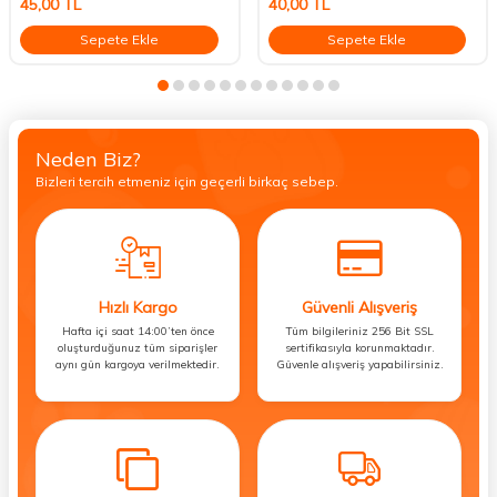
45,00
TL
40,00
TL
Sepete Ekle
Sepete Ekle
Neden Biz?
Bizleri tercih etmeniz için geçerli birkaç sebep.
Hızlı Kargo
Güvenli Alışveriş
Hafta içi saat 14:00’ten önce
Tüm bilgileriniz 256 Bit SSL
oluşturduğunuz tüm siparişler
sertifikasıyla korunmaktadır.
aynı gün kargoya verilmektedir.
Güvenle alışveriş yapabilirsiniz.