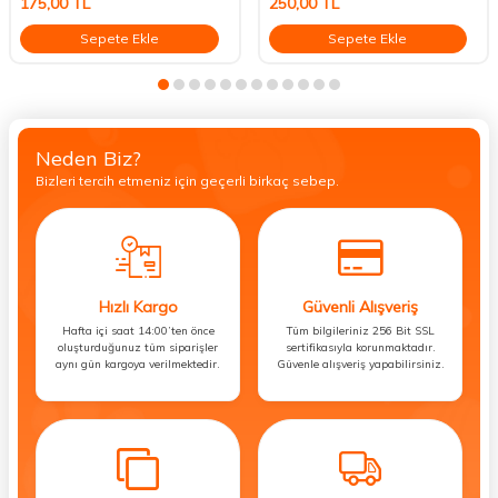
175,00
TL
250,00
TL
Sepete Ekle
Sepete Ekle
Neden Biz?
Bizleri tercih etmeniz için geçerli birkaç sebep.
Hızlı Kargo
Güvenli Alışveriş
Hafta içi saat 14:00’ten önce
Tüm bilgileriniz 256 Bit SSL
oluşturduğunuz tüm siparişler
sertifikasıyla korunmaktadır.
aynı gün kargoya verilmektedir.
Güvenle alışveriş yapabilirsiniz.