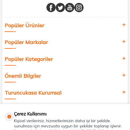
buluşturuyor ve online alışveriş deneyiminizi en iyi hale getiriyoruz.
Sağlık, güzellik ve iyi yaşam için aradığınız her şey burada!
Siz de kendinizi yenilemek, sağlığınızı desteklemek ve güzelliğinize
Popüler Ürünler
değer katmak için bize katılın!
Popüler Markalar
Popüler Kategoriler
Önemli Bilgiler
Turuncukasa Kurumsal
Hızlı Erişim
Çerez Kullanımı
Kişisel verileriniz, hizmetlerimizin daha iyi bir şekilde
Uygulamalarımız
sunulması için mevzuata uygun bir şekilde toplanıp işlenir.