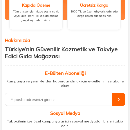
Kapıda Ödeme
Ücretsiz Kargo
Tüm alışverişlerinizde peşin nakit
1000 TL ve üzeri alışverişlerinizde
veya kredi kartı ile kapıda ödeme
kargo ücreti ödemezsiniz.
gerçekleştirebilirsiniz.
Hakkımızda
Türkiye’nin Güvenilir Kozmetik ve Takviye
Edici Gıda Mağazası
Güzellik, sağlık ve iyi hissetmek herkesin hakkı! Biz de bu vizyonla, hem
kişisel bakım hem de takviye edici gıda ürünlerini sizlerle
E-Bülten Aboneliği
buluşturuyoruz. Artık mağaza mağaza dolaşmanıza gerek yok;
Kampanya ve yeniliklerden haberdar olmak için e-bültenimize abone
ihtiyacınız olan her şeyi tek bir çatı altında topluyor ve kapınıza kadar
olun!
güvenle ulaştırıyoruz.
%100 orijinal kozmetik ve sağlık ürünleriyle güzelliğinizi tamamlayabilir,
vücudunuzu desteklemek için güvenilir takviye edici gıdalara
ulaşabilirsiniz. Cilt bakımından saç bakımına, makyajdan vitamin ve
Sosyal Medya
minerallere kadar binlerce ürünü uygun fiyat ve hızlı kargo avantajıyla
sunuyoruz.
Takipçilerimize özel kampanyalar için sosyal medyadan bizleri takip
edin.
Müşteri memnuniyetini ön planda tutarak, en kaliteli markaları sizlerle