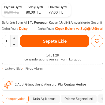
Piyasa Fiyatı
Satış Fiyatı
Havale Fiyatı
80,00
TL
80,00
TL
77,60
TL
Bu Ürünü Satın Al
1 TL Parapuan
Kazan
(Üyelikli Alışverişlerde Geçerli)
Daisy
Köpek Bakımı ve Sağlığı Ürünleri
Daha Fazla
Daha Fazla
Sepete Ekle
14
:31
:25
içerisinde sipariş verirsen yarın kargoda
Listeye Ekle
Fiyat Alarmı
2 Adet Güneş Ürünü Alanlara
Plaj Çantası Hediye
Kampanyalar
Ürün Açıklaması
Ödeme Seçenekleri