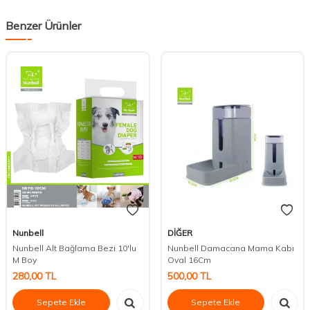
Benzer Ürünler
Nunbell
DİĞER
Nunbell Alt Bağlama Bezi 10'lu
Nunbell Damacana Mama Kabı
M Boy
Oval 16Cm
280,00
TL
500,00
TL
Sepete Ekle
Sepete Ekle