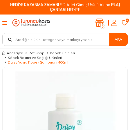
HEDİYE KAZANMA ZAMANI !!!
2 Adet Güneş Ürünü Alana
PLAJ
ÇANTASI
HEDİYE
0
0
ARA
Anasayfa
Pet Shop
Köpek Ürünleri
Köpek Bakımı ve Sağlığı Ürünleri
Daisy Yavru Köpek Şampuanı 400ml