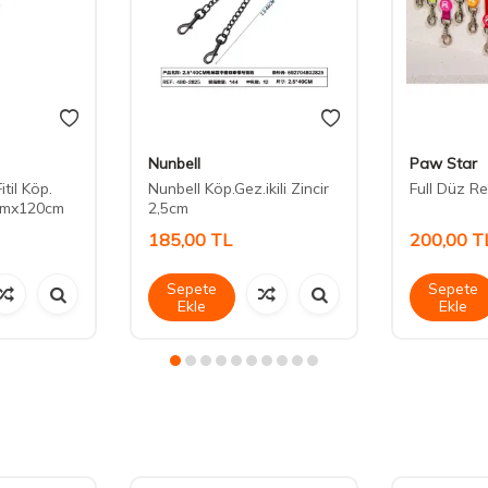
Nunbell
Paw Star
itil Köp.
Nunbell Köp.Gez.ikili Zincir
Full Düz Re
mmx120cm
2,5cm
185,00
TL
200,00
T
Sepete
Sepete
Ekle
Ekle