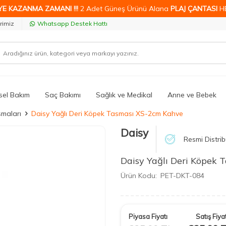
YE KAZANMA ZAMANI !!!
2 Adet Güneş Ürünü Alana
PLAJ ÇANTASI
H
rimiz
Whatsapp Destek Hattı
isel Bakım
Saç Bakımı
Sağlık ve Medikal
Anne ve Bebek
maları
Daisy Yağlı Deri Köpek Tasması XS-2cm Kahve
Daisy
Resmi Distrib
Daisy Yağlı Deri Köpek
Ürün Kodu:
PET-DKT-084
Piyasa Fiyatı
Satış Fiyat