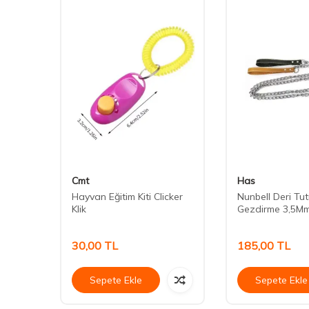
Cmt
Has
lama
Hayvan Eğitim Kiti Clicker
Nunbell Deri Tut
Klik
Gezdirme 3,5M
30,00
TL
185,00
TL
Sepete Ekle
Sepete Ekle