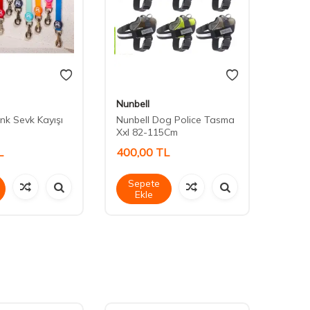
Nunbell
Royali
nk Sevk Kayışı
Nunbell Dog Police Tasma
20164
Xxl 82-115Cm
L
400,00
TL
550,
Sepete
Sep
Ekle
Ek