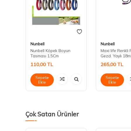
Nunbell
Nunbell
ir
Nunbell Köpek Boyun
Maxi life Renkli F
Tasması 1.5Cm
Gezd. Yaylı 18
110,00
TL
265,00
TL
Sepete
Sepete
Ekle
Ekle
Çok Satan Ürünler