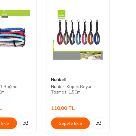
Nunbell
Nunbe
oft Boğma
Nunbell Köpek Boyun
Nunbel
Cm
Tasması 1.5Cm
Tasma
L
110,00
TL
45,0
 Ekle
Sepete Ekle
Se