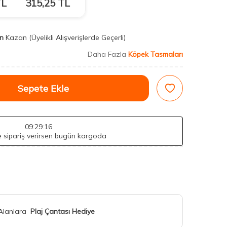
L
315,25
TL
n
Kazan
(Üyelikli Alışverişlerde Geçerli)
Daha Fazla
Köpek Tasmaları
Sepete Ekle
09
:29
:14
de sipariş verirsen bugün kargoda
 Alanlara
Plaj Çantası Hediye