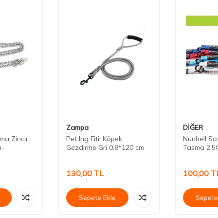
Zampa
DİĞER
ma Zincir
Pet Ing Fitil Köpek
Nunbell S
m-
Gezdirme Gri 0,8*120 cm
Tasma 2,5
130,00
TL
100,00
T
Sepete Ekle
Sepete