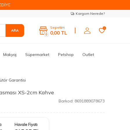
EDİYE
Kargom Nerede?
Sepetim
0
ARA
0,00
TL
0
Makyaj
Süpermarket
Petshop
Outlet
ütör Garantisi
 Tasması XS-2cm Kahve
Barkod:
8691889078673
ı
Havale Fiyatı