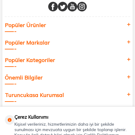
buluşturuyor ve online alışveriş deneyiminizi en iyi hale getiriyoruz.
Sağlık, güzellik ve iyi yaşam için aradığınız her şey burada!
Siz de kendinizi yenilemek, sağlığınızı desteklemek ve güzelliğinize
Popüler Ürünler
değer katmak için bize katılın!
Popüler Markalar
Popüler Kategoriler
Önemli Bilgiler
Turuncukasa Kurumsal
Hızlı Erişim
Çerez Kullanımı
Kişisel verileriniz, hizmetlerimizin daha iyi bir şekilde
Uygulamalarımız
sunulması için mevzuata uygun bir şekilde toplanıp işlenir.