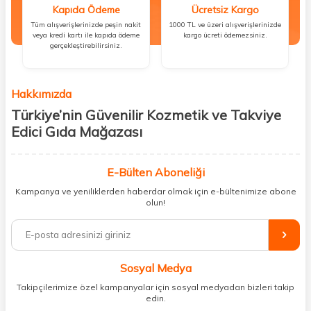
Kapıda Ödeme
Ücretsiz Kargo
Tüm alışverişlerinizde peşin nakit
1000 TL ve üzeri alışverişlerinizde
veya kredi kartı ile kapıda ödeme
kargo ücreti ödemezsiniz.
gerçekleştirebilirsiniz.
Hakkımızda
Türkiye’nin Güvenilir Kozmetik ve Takviye
Edici Gıda Mağazası
Güzellik, sağlık ve iyi hissetmek herkesin hakkı! Biz de bu vizyonla, hem
kişisel bakım hem de takviye edici gıda ürünlerini sizlerle
E-Bülten Aboneliği
buluşturuyoruz. Artık mağaza mağaza dolaşmanıza gerek yok;
Kampanya ve yeniliklerden haberdar olmak için e-bültenimize abone
ihtiyacınız olan her şeyi tek bir çatı altında topluyor ve kapınıza kadar
olun!
güvenle ulaştırıyoruz.
%100 orijinal kozmetik ve sağlık ürünleriyle güzelliğinizi tamamlayabilir,
vücudunuzu desteklemek için güvenilir takviye edici gıdalara
ulaşabilirsiniz. Cilt bakımından saç bakımına, makyajdan vitamin ve
Sosyal Medya
minerallere kadar binlerce ürünü uygun fiyat ve hızlı kargo avantajıyla
sunuyoruz.
Takipçilerimize özel kampanyalar için sosyal medyadan bizleri takip
edin.
Müşteri memnuniyetini ön planda tutarak, en kaliteli markaları sizlerle