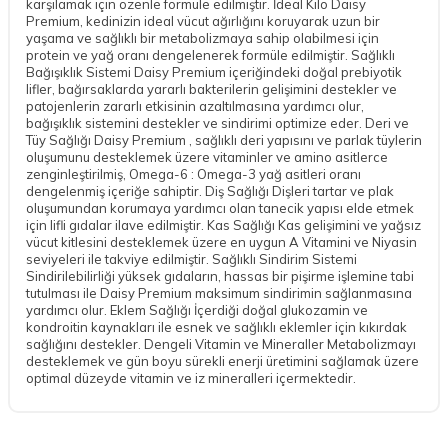
karşılamak için özenle formüle edilmiştir. İdeal Kilo Daisy
Premium, kedinizin ideal vücut ağırlığını koruyarak uzun bir
yaşama ve sağlıklı bir metabolizmaya sahip olabilmesi için
protein ve yağ oranı dengelenerek formüle edilmiştir. Sağlıklı
Bağışıklık Sistemi Daisy Premium içeriğindeki doğal prebiyotik
lifler, bağırsaklarda yararlı bakterilerin gelişimini destekler ve
patojenlerin zararlı etkisinin azaltılmasına yardımcı olur,
bağışıklık sistemini destekler ve sindirimi optimize eder. Deri ve
Tüy Sağlığı Daisy Premium , sağlıklı deri yapısını ve parlak tüylerin
oluşumunu desteklemek üzere vitaminler ve amino asitlerce
zenginleştirilmiş, Omega-6 : Omega-3 yağ asitleri oranı
dengelenmiş içeriğe sahiptir. Diş Sağlığı Dişleri tartar ve plak
oluşumundan korumaya yardımcı olan tanecik yapısı elde etmek
için lifli gıdalar ilave edilmiştir. Kas Sağlığı Kas gelişimini ve yağsız
vücut kitlesini desteklemek üzere en uygun A Vitamini ve Niyasin
seviyeleri ile takviye edilmiştir. Sağlıklı Sindirim Sistemi
Sindirilebilirliği yüksek gıdaların, hassas bir pişirme işlemine tabi
tutulması ile Daisy Premium maksimum sindirimin sağlanmasına
yardımcı olur. Eklem Sağlığı İçerdiği doğal glukozamin ve
kondroitin kaynakları ile esnek ve sağlıklı eklemler için kıkırdak
sağlığını destekler. Dengeli Vitamin ve Mineraller Metabolizmayı
desteklemek ve gün boyu sürekli enerji üretimini sağlamak üzere
optimal düzeyde vitamin ve iz mineralleri içermektedir.