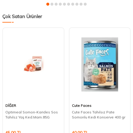
Çok Satan Ürünler
DİĞER
Cute Faces
Optimeal Somon-Karides Sos
Cute Faces Tahılsız Pate
Tahılsz Yaş Ked.Mam.85G
Somonlu Kedi Konserve 400 gr
45,00
TL
40,00
TL