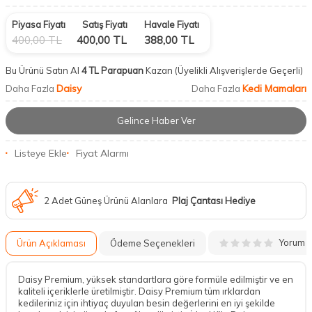
Piyasa Fiyatı
Satış Fiyatı
Havale Fiyatı
400,00
TL
400,00
TL
388,00
TL
Bu Ürünü Satın Al
4 TL Parapuan
Kazan
(Üyelikli Alışverişlerde Geçerli)
Daisy
Kedi Mamaları
Daha Fazla
Daha Fazla
Gelince Haber Ver
Listeye Ekle
Fiyat Alarmı
2 Adet Güneş Ürünü Alanlara
Plaj Çantası Hediye
Yorum
Ürün Açıklaması
Ödeme Seçenekleri
Daisy Premium, yüksek standartlara göre formüle edilmiştir ve en
kaliteli içeriklerle üretilmiştir. Daisy Premium tüm ırklardan
kedileriniz için ihtiyaç duyulan besin değerlerini en iyi şekilde