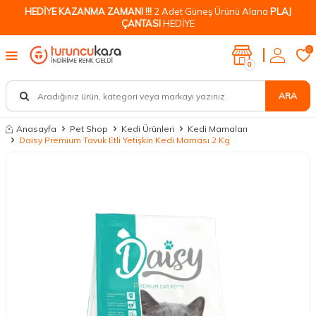
HEDİYE KAZANMA ZAMANI !!!
2 Adet Güneş Ürünü Alana
PLAJ
ÇANTASI
HEDİYE
0
0
ARA
Anasayfa
Pet Shop
Kedi Ürünleri
Kedi Mamaları
Daisy Premium Tavuk Etli Yetişkin Kedi Maması 2 Kg