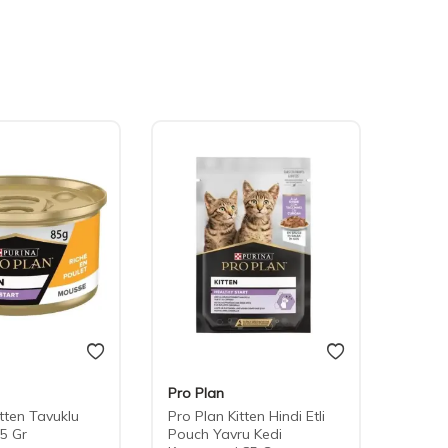
Pro Plan
Cute 
itten Tavuklu
Pro Plan Kitten Hindi Etli
Cute 
5 Gr
Pouch Yavru Kedi
Stick 