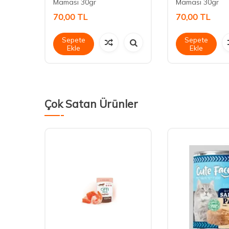
Maması 30gr
Maması 30gr
70,00
TL
70,00
TL
Sepete
Sepete
Ekle
Ekle
Çok Satan Ürünler