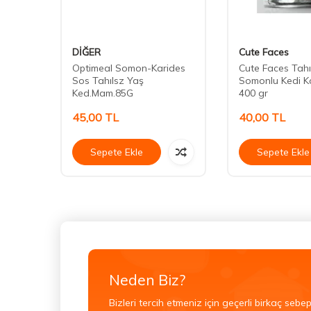
DİĞER
Cute Faces
omonlu
Optimeal Somon-Karides
Cute Faces Tahı
n Kedi
Sos Tahılsz Yaş
Somonlu Kedi K
Ked.Mam.85G
400 gr
45,00
TL
40,00
TL
Sepete Ekle
Sepete Ekle
Neden Biz?
Bizleri tercih etmeniz için geçerli birkaç sebep