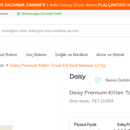
YE KAZANMA ZAMANI !!!
2 Adet Güneş Ürünü Alana
PLAJ ÇANTASI
H
rimiz
Whatsapp Destek Hattı
isel Bakım
Saç Bakımı
Sağlık ve Medikal
Anne ve Bebek
rı
Daisy Premium Kitten Tavuk Etli Kedi Maması 12 Kg
Daisy
Resmi Distrib
Daisy Premium Kitten T
Ürün Kodu:
PET-D1003
Piyasa Fiyatı
Satış Fi