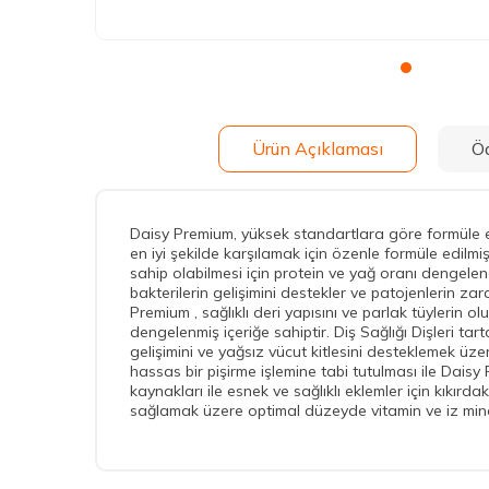
Ürün Açıklaması
Ö
Daisy Premium, yüksek standartlara göre formüle edilm
en iyi şekilde karşılamak için özenle formüle edilmi
sahip olabilmesi için protein ve yağ oranı dengelener
bakterilerin gelişimini destekler ve patojenlerin zara
Premium , sağlıklı deri yapısını ve parlak tüylerin
dengelenmiş içeriğe sahiptir. Diş Sağlığı Dişleri ta
gelişimini ve yağsız vücut kitlesini desteklemek üzere
hassas bir pişirme işlemine tabi tutulması ile Dai
kaynakları ile esnek ve sağlıklı eklemler için kıkır
sağlamak üzere optimal düzeyde vitamin ve iz miner