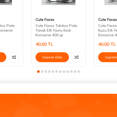
Cute Faces
Cute Faces
lsız Pate
Cute Faces Tahılsız Pate
Cute Faces
onserve
Tavuk Etli Yavru Kedi
Kuzu Etli Y
Konserve 400 gr
Konserve 4
40,00
TL
40,00
TL
Sepete Ekle
Sepete
.