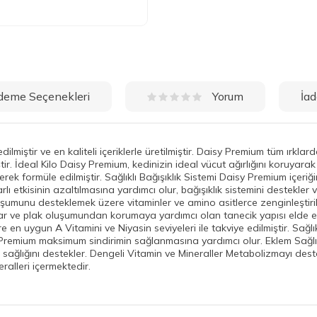
deme Seçenekleri
İad
Yorum
iştir ve en kaliteli içeriklerle üretilmiştir. Daisy Premium tüm ırklard
ştir. İdeal Kilo Daisy Premium, kedinizin ideal vücut ağırlığını koruyar
ek formüle edilmiştir. Sağlıklı Bağışıklık Sistemi Daisy Premium içeriği
rlı etkisinin azaltılmasına yardımcı olur, bağışıklık sistemini destekler
 oluşumunu desteklemek üzere vitaminler ve amino asitlerce zenginleşti
rtar ve plak oluşumundan korumaya yardımcı olan tanecik yapısı elde etmek
 en uygun A Vitamini ve Niyasin seviyeleri ile takviye edilmiştir. Sağlıklı
sy Premium maksimum sindirimin sağlanmasına yardımcı olur. Eklem Sağl
dak sağlığını destekler. Dengeli Vitamin ve Mineraller Metabolizmayı des
alleri içermektedir.