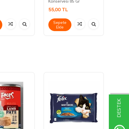
Konservesi 85 Gr
55,00
TL
45,0
Sepete
Sep
Ekle
Ek
DESTEK