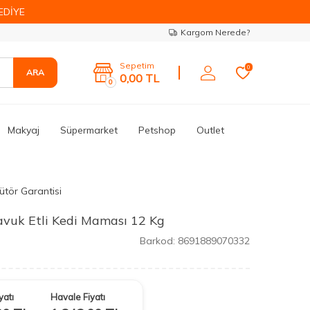
EDİYE
Kargom Nerede?
Sepetim
0
ARA
0,00
TL
0
Makyaj
Süpermarket
Petshop
Outlet
ütör Garantisi
avuk Etli Kedi Maması 12 Kg
Barkod:
8691889070332
yatı
Havale Fiyatı