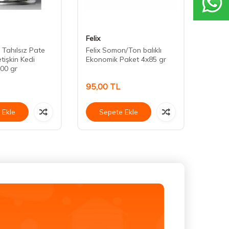
Felix
Cute 
 Tahılsız Pate
Felix Somon/Ton balıklı
Cute F
etişkin Kedi
Ekonomik Paket 4x85 gr
Somonl
00 gr
Konse
95,00
TL
40,0
 Ekle
Sepete Ekle
Se