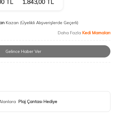
00
TL
1.843,00
TL
an
Kazan
(Üyelikli Alışverişlerde Geçerli)
Daha Fazla
Kedi Mamaları
Gelince Haber Ver
 Alanlara
Plaj Çantası Hediye