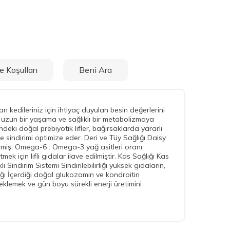
e Koşulları
Beni Ara
an kedileriniz için ihtiyaç duyulan besin değerlerini
ak uzun bir yaşama ve sağlıklı bir metabolizmaya
ndeki doğal prebiyotik lifler, bağırsaklarda yararlı
 ve sindirimi optimize eder. Deri ve Tüy Sağlığı Daisy
rilmiş, Omega-6 : Omega-3 yağ asitleri oranı
 için lifli gıdalar ilave edilmiştir. Kas Sağlığı Kas
 Sindirim Sistemi Sindirilebilirliği yüksek gıdaların,
ığı İçerdiği doğal glukozamin ve kondroitin
teklemek ve gün boyu sürekli enerji üretimini