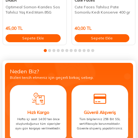
DİĞER
Cute Faces
Optimeal Somon-Karides Sos
Cute Faces Tahılsız Pate
Tahılsz Yaş Ked.Mam.85G
Somonlu Kedi Konserve 400 gr
45,00
TL
40,00
TL
Sepete Ekle
Sepete Ekle
Neden Biz?
Bizleri tercih etmeniz için geçerli birkaç sebep.
Hızlı Kargo
Güvenli Alışveriş
Hafta içi saat 14:00’ten önce
Tüm bilgileriniz 256 Bit SSL
oluşturduğunuz tüm siparişler
sertifikasıyla korunmaktadır.
aynı gün kargoya verilmektedir.
Güvenle alışveriş yapabilirsiniz.