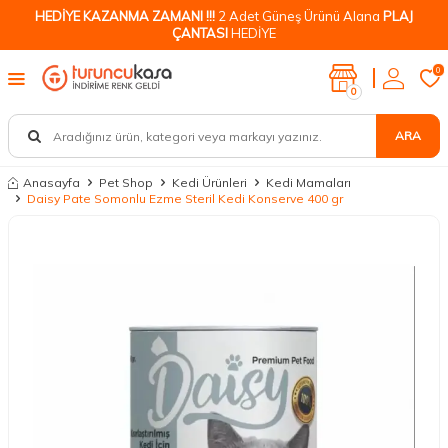
HEDİYE KAZANMA ZAMANI !!!
2 Adet Güneş Ürünü Alana
PLAJ
ÇANTASI
HEDİYE
0
0
ARA
Anasayfa
Pet Shop
Kedi Ürünleri
Kedi Mamaları
Daisy Pate Somonlu Ezme Steril Kedi Konserve 400 gr