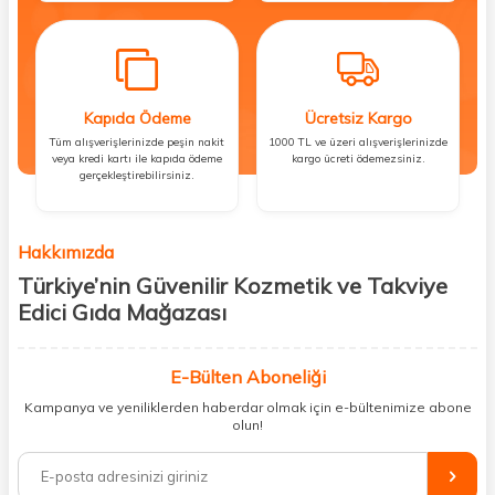
Kapıda Ödeme
Ücretsiz Kargo
Tüm alışverişlerinizde peşin nakit
1000 TL ve üzeri alışverişlerinizde
veya kredi kartı ile kapıda ödeme
kargo ücreti ödemezsiniz.
gerçekleştirebilirsiniz.
Hakkımızda
Türkiye’nin Güvenilir Kozmetik ve Takviye
Edici Gıda Mağazası
Güzellik, sağlık ve iyi hissetmek herkesin hakkı! Biz de bu vizyonla, hem
kişisel bakım hem de takviye edici gıda ürünlerini sizlerle
E-Bülten Aboneliği
buluşturuyoruz. Artık mağaza mağaza dolaşmanıza gerek yok;
Kampanya ve yeniliklerden haberdar olmak için e-bültenimize abone
ihtiyacınız olan her şeyi tek bir çatı altında topluyor ve kapınıza kadar
olun!
güvenle ulaştırıyoruz.
%100 orijinal kozmetik ve sağlık ürünleriyle güzelliğinizi tamamlayabilir,
vücudunuzu desteklemek için güvenilir takviye edici gıdalara