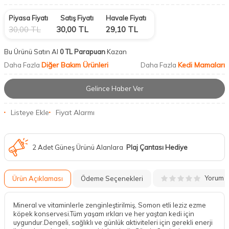
Piyasa Fiyatı
Satış Fiyatı
Havale Fiyatı
30,00
TL
30,00
TL
29,10
TL
Bu Ürünü Satın Al
0 TL Parapuan
Kazan
Diğer Bakım Ürünleri
Kedi Mamaları
Daha Fazla
Daha Fazla
Gelince Haber Ver
Listeye Ekle
Fiyat Alarmı
2 Adet Güneş Ürünü Alanlara
Plaj Çantası Hediye
Yorum
Ürün Açıklaması
Ödeme Seçenekleri
Mineral ve vitaminlerle zenginleştirilmiş, Somon etli leziz ezme
köpek konservesi.Tüm yaşam ırkları ve her yaştan kedi için
uygundur.Dengeli, sağlıklı ve günlük aktiviteleri için gerekli enerji