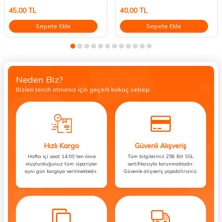
45,00
TL
40,00
TL
Sepete Ekle
Sepete Ekle
Neden Biz?
Bizleri tercih etmeniz için geçerli birkaç sebep.
Hızlı Kargo
Güvenli Alışveriş
Hafta içi saat 14:00’ten önce
Tüm bilgileriniz 256 Bit SSL
oluşturduğunuz tüm siparişler
sertifikasıyla korunmaktadır.
aynı gün kargoya verilmektedir.
Güvenle alışveriş yapabilirsiniz.