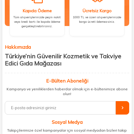
Kapıda Ödeme
Ücretsiz Kargo
Tüm alışverişlerinizde peşin nakit
1000 TL ve üzeri alışverişlerinizde
veya kredi kartı ile kapıda ödeme
kargo ücreti ödemezsiniz.
gerçekleştirebilirsiniz.
Hakkımızda
Türkiye’nin Güvenilir Kozmetik ve Takviye
Edici Gıda Mağazası
Güzellik, sağlık ve iyi hissetmek herkesin hakkı! Biz de bu vizyonla, hem
kişisel bakım hem de takviye edici gıda ürünlerini sizlerle
E-Bülten Aboneliği
buluşturuyoruz. Artık mağaza mağaza dolaşmanıza gerek yok;
Kampanya ve yeniliklerden haberdar olmak için e-bültenimize abone
ihtiyacınız olan her şeyi tek bir çatı altında topluyor ve kapınıza kadar
olun!
güvenle ulaştırıyoruz.
%100 orijinal kozmetik ve sağlık ürünleriyle güzelliğinizi tamamlayabilir,
vücudunuzu desteklemek için güvenilir takviye edici gıdalara
ulaşabilirsiniz. Cilt bakımından saç bakımına, makyajdan vitamin ve
Sosyal Medya
minerallere kadar binlerce ürünü uygun fiyat ve hızlı kargo avantajıyla
sunuyoruz.
Takipçilerimize özel kampanyalar için sosyal medyadan bizleri takip