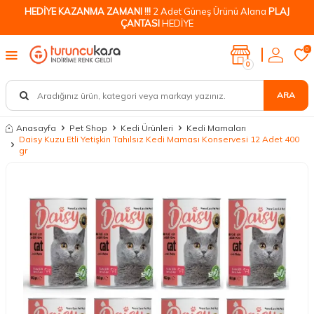
HEDİYE KAZANMA ZAMANI !!!
2 Adet Güneş Ürünü Alana
PLAJ
ÇANTASI
HEDİYE
0
0
ARA
Anasayfa
Pet Shop
Kedi Ürünleri
Kedi Mamaları
Daisy Kuzu Etli Yetişkin Tahılsız Kedi Maması Konservesi 12 Adet 400
gr