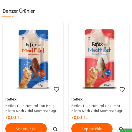
Benzer Ürünler
Reflex
Reflex
Reflex Plus Natural Ton Balığı
Reflex Plus Natural Uskumru
Fileto Kedi Ödül Maması 30gr
Fileto Kedi Ödül Maması 30gr
DESTEK
70,00
TL
70,00
TL
Sepete Ekle
Sepete Ekle