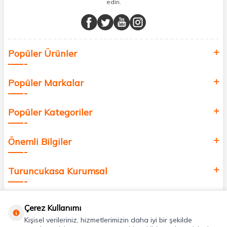
edin.
Müşteri memnuniyetini ön planda tutarak, en kaliteli markaları sizlerle
buluşturuyor ve online alışveriş deneyiminizi en iyi hale getiriyoruz.
Sağlık, güzellik ve iyi yaşam için aradığınız her şey burada!
Siz de kendinizi yenilemek, sağlığınızı desteklemek ve güzelliğinize
Popüler Ürünler
değer katmak için bize katılın!
Popüler Markalar
Popüler Kategoriler
Önemli Bilgiler
Turuncukasa Kurumsal
Hızlı Erişim
Çerez Kullanımı
Kişisel verileriniz, hizmetlerimizin daha iyi bir şekilde