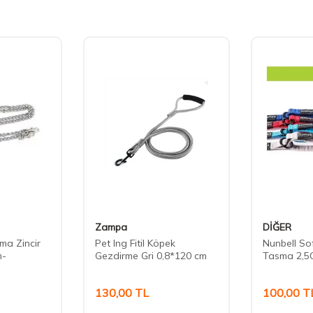
Zampa
DİĞER
ma Zincir
Pet Ing Fitil Köpek
Nunbell S
m-
Gezdirme Gri 0,8*120 cm
Tasma 2,5
130,00
TL
100,00
T