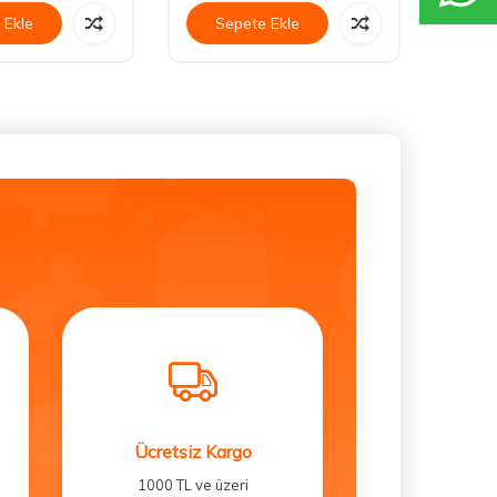
 Ekle
Sepete Ekle
Se
Ücretsiz Kargo
1000 TL ve üzeri