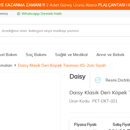
YE KAZANMA ZAMANI !!!
2 Adet Güneş Ürünü Alana
PLAJ ÇANTASI
H
rimiz
Whatsapp Destek Hattı
isel Bakım
Saç Bakımı
Sağlık ve Medikal
Anne ve Bebek
maları
Daisy Klasik Deri Köpek Tasması XS-2cm Siyah
Daisy
Resmi Distrib
Daisy Klasik Deri Köpek
Ürün Kodu:
PET-DKT-021
Piyasa Fiyatı
Satış Fiyat