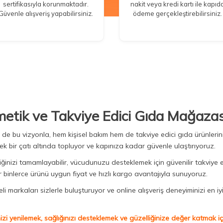
sertifikasıyla korunmaktadır.
nakit veya kredi kartı ile kapıd
Güvenle alışveriş yapabilirsiniz.
ödeme gerçekleştirebilirsiniz.
metik ve Takviye Edici Gıda Mağazas
Biz de bu vizyonla, hem kişisel bakım hem de takviye edici gıda ürünler
ek bir çatı altında topluyor ve kapınıza kadar güvenle ulaştırıyoruz.
iğinizi tamamlayabilir, vücudunuzu desteklemek için güvenilir takviye e
binlerce ürünü uygun fiyat ve hızlı kargo avantajıyla sunuyoruz.
 markaları sizlerle buluşturuyor ve online alışveriş deneyiminizi en iyi 
izi yenilemek, sağlığınızı desteklemek ve güzelliğinize değer katmak için