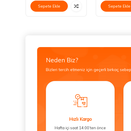
Sepete Ekle
Sepete Ekle
Neden Biz?
Bizleri tercih etmeniz için geçerli birkaç sebep
Hızlı Kargo
Hafta içi saat 14:00’ten önce