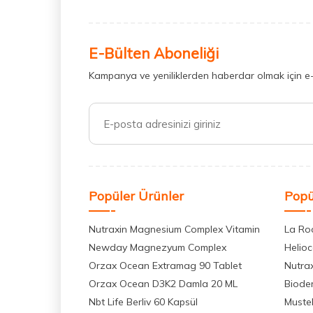
E-Bülten Aboneliği
Kampanya ve yeniliklerden haberdar olmak için e
Popüler Ürünler
Popü
Nutraxin Magnesium Complex Vitamin
La Ro
Newday Magnezyum Complex
Helio
Orzax Ocean Extramag 90 Tablet
Nutra
Orzax Ocean D3K2 Damla 20 ML
Biode
Nbt Life Berliv 60 Kapsül
Muste