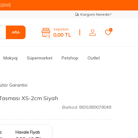
EDİYE
Kargom Nerede?
Sepetim
0
ARA
0,00
TL
0
Makyaj
Süpermarket
Petshop
Outlet
ütör Garantisi
 Tasması XS-2cm Siyah
Barkod:
8691889078048
ı
Havale Fiyatı