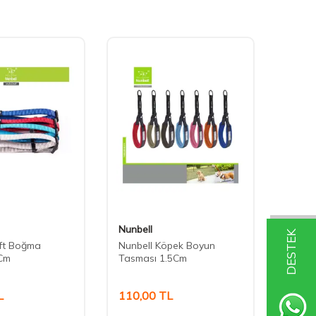
Nunbell
Nunbe
DESTEK
oft Boğma
Nunbell Köpek Boyun
Nunbel
Cm
Tasması 1.5Cm
Tasma
L
110,00
TL
45,0