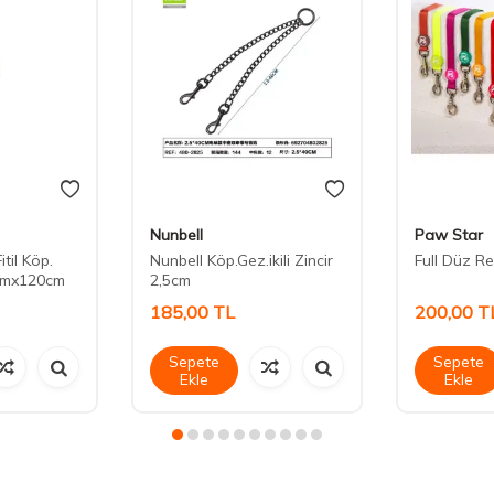
Nunbell
Paw Star
itil Köp.
Nunbell Köp.Gez.ikili Zincir
Full Düz Re
mmx120cm
2,5cm
185,00
TL
200,00
T
Sepete
Sepete
Ekle
Ekle