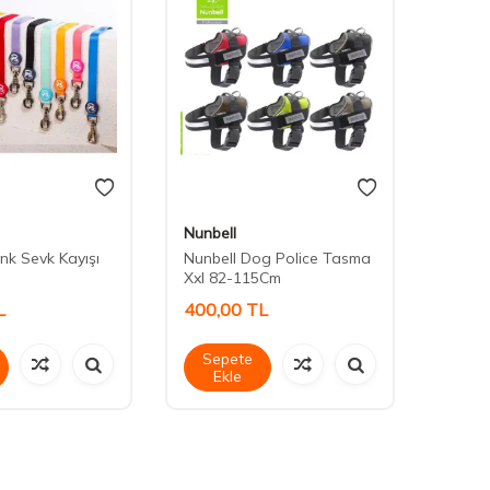
Nunbell
Royali
nk Sevk Kayışı
Nunbell Dog Police Tasma
20164
Xxl 82-115Cm
L
400,00
TL
550,
Sepete
Sep
Ekle
Ek