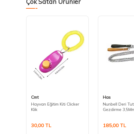
Çok Satan Ürünler
Cmt
Has
lama
Hayvan Eğitim Kiti Clicker
Nunbell Deri Tut
Klik
Gezdirme 3,5M
30,00
TL
185,00
TL