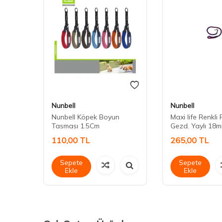
Nunbell
Nunbell
ir
Nunbell Köpek Boyun
Maxi life Renkli F
Tasması 1.5Cm
Gezd. Yaylı 18
110,00
TL
265,00
TL
Sepete
Sepete
Ekle
Ekle