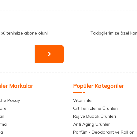
-bültenimize abone olun!
Takipçilerimize özel ka
ler Markalar
Popüler Kategoriler
che Posay
Vitaminler
care
Cilt Temizleme Ürünleri
xin
Ruj ve Dudak Ürünleri
rma
Anti Aging Ürünler
la
Parfüm - Deodarant ve Roll on